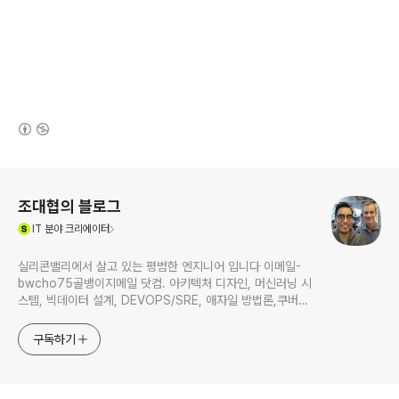
(새창열림)
로그 정보
조대협의 블로그
(새창열림)
IT
분야 크리에이터
실리콘밸리에서 살고 있는 평범한 엔지니어 입니다 이메일-
bwcho75골뱅이지메일 닷컴. 아키텍처 디자인, 머신러닝 시
스템, 빅데이터 설계, DEVOPS/SRE, 애자일 방법론,쿠버네
티스,마이크로서비스, ChatGPT 생성형 AI , CTO 등에 대
한 기술 멘토링과 강의 진행합니다. Linkedin :
구독하기
https://www.linkedin.com/in/terrycho75/