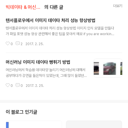
더보기
빅데이타 & 머신러닝/머신러닝
의 다른 글
텐서플로우에서 이미지 데이타 처리 성능 향상방법
글 내용
텐서플로우에서 이미지 데이타 처리 성능 향상방법 이미지 인식 모델을 만들다
가 파일 포맷 성능 향상 관련해서 좋은 팁을 찾아서 메모 if you are working
with >O(1000) JPEG images, keep in mind that it is extremely inef
0
2
2017. 2. 25.
ficient to individually ready 1000's of small files. This will slow do
wn your training quite a bit.A more robust and faster solution to c
onvert a dataset of images to a sharded TFRecord of Example p
머신러닝 이미지 데이타 뻥튀기 방법
rotos. Here is a fully worked script for co..
글 내용
머신러닝에서 학습용 데이타양 늘리기 머신러닝에 대해서
공부하다가 강연을 들은적이 있었는데, 그때 많이 들었던
이야기가 데이타 뻥튀기에 대한 이야기 였다.확보할 수 있
0
0
2017. 2. 25.
는 원본 데이타의 양이 한정되어 있으니, 현재의 데이타를
가지고 그 양을 늘리는 방법인데. 어떻게 하나 사실 궁금했
는데.(얼굴의 경우 선글라스를 씌우거나 기타의 방법을 생
각했는데..) 오늘 튜토리얼을 보다보니, 구체적인 그 방법이
나와 있어서 잠깐 메모 해놓는다https://www.tensorflo
이 블로그 인기글
w.org/tutorials/deep_cnn 여기서 소개된 방법은이미
지의 좌/우를 바꾼다거나, 이미지의 밝기나 선명도를 바꾸
는 방법을 사용한다.