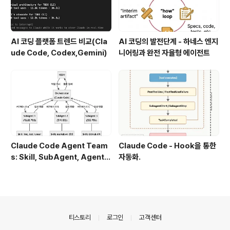
AI 코딩 플랫폼 트렌드 비교(Cla
AI 코딩의 발전단계 - 하네스 엔지
ude Code, Codex,Gemini)
니어링과 완전 자율형 에이전트
Claude Code Agent Team
Claude Code - Hook을 통한
s: Skill, SubAgent, Agent T
자동화.
eam 완전 정복
의안내
티스토리
로그인
고객센터