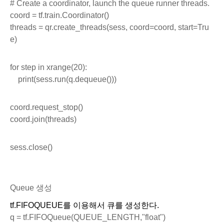
# Create a coordinator, launch the queue runner threads.
coord = tf.train.Coordinator()
threads = qr.create_threads(sess, coord=coord, start=Tru
e)
for step in xrange(20):
    print(sess.run(q.dequeue()))
coord.request_stop()
coord.join(threads)
sess.close()
Queue 생성
tf.FIFOQUEUE를 이용해서 큐를 생성한다. 
q = tf.FIFOQueue(QUEUE_LENGTH,"float")