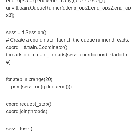
enq_ops3 = q.enqueue_many(([6.0,7.0,8.0],) )
qr = tf.train.QueueRunner(q,[enq_ops1,enq_ops2,enq_op
s3])
sess = tf.Session()
# Create a coordinator, launch the queue runner threads.
coord = tf.train.Coordinator()
threads = qr.create_threads(sess, coord=coord, start=Tru
e)
for step in xrange(20):
    print(sess.run(q.dequeue()))
coord.request_stop()
coord.join(threads)
sess.close()