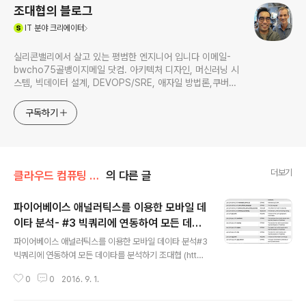
조대협의 블로그
(새창열림)
IT
분야 크리에이터
실리콘밸리에서 살고 있는 평범한 엔지니어 입니다 이메일-
bwcho75골뱅이지메일 닷컴. 아키텍처 디자인, 머신러닝 시
스템, 빅데이터 설계, DEVOPS/SRE, 애자일 방법론,쿠버네
티스,마이크로서비스, ChatGPT 생성형 AI , CTO 등에 대
한 기술 멘토링과 강의 진행합니다. Linkedin :
구독하기
https://www.linkedin.com/in/terrycho75/
더보기
클라우드 컴퓨팅 & NoSQL/google cloud
의 다른 글
파이어베이스 애널러틱스를 이용한 모바일 데
이타 분석- #3 빅쿼리에 연동하여 모든 데이
글 내용
타를 분석하기
파이어베이스 애널러틱스를 이용한 모바일 데이타 분석#3
빅쿼리에 연동하여 모든 데이타를 분석하기 조대협 (htt
p://bcho.tistory.com) 파이어베이스 애널러틱스의 대
0
0
2016. 9. 1.
단한 기능중의 하나가, 모바일에서 올라온 모든 원본 로그
를 빅쿼리에 저장하고, 이를 빅쿼리를 통해서 분석할 수 있