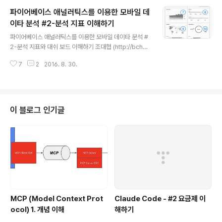
는 기능이다. 대부분의 매니지드 서비스 형태의 모바일 애
파이어베이스 애널러틱스를 이용한 모바일 데
널리틱스 서비스는 서비스에서 제공하는 지표만, 서비스에
서 제공하는 화면을 통해서만 볼 수 있기 때문에, 상세한 데
이타 분석 #2-분석 지표 이해하기
글 내용
이타 분석이 불가능하다. 파이어베이스의 경우에는 빅쿼리
파이어베이스 애널러틱스를 이용한 모바일 데이타 분석 #
에 모든 원본 데이타를 저장함으로써 상세 분석을 가능하
2-분석 지표와 대쉬 보드 이해하기 조대협 (http://bcho.t
게 해준다. 아울러, 모바일 서비스 분석에 있어서, 상세 로
istory.com) 파이어베이스 애널러틱스로 지표를 수집하
그 분석을 위해서 로그 수집 및 분석 시스템을 별도로 만드
7
2
2016. 8. 30.
게 되면, 몬가 아름다워(?) 보이는 대쉬 보드와 그래프들을
는 경우가 많은데, 이 경우 모..
볼 수 있다. 그러나 정작 각 그래프의 항목과 수치가 무엇을
의미하는지를 이해하지 못한다면 무용 지물이나 다름없다.
비단 파이어베이스 애널러틱스 뿐 아니라, 일반적인 데이
타 분석에서도 많이 겪는 실수중에 하나인데, 이번에는 파
이 블로그 인기글
이어베이스 애널러틱스에 의해서 분석되어 리포트로 제공
되는 각종 지표와 이와 연관된 이벤트들에 대해서 알아보
도록 한다.대쉬 보드파이어베이스 애널러틱스를 사용하게
되면 리포트는 대쉬보드를 통하여 출력되게 된다. 대쉬 보
드는 대략 아래와 같이 생겼는데..
MCP (Model Context Prot
Claude Code - #2 요금제 이
ocol) 1. 개념 이해
해하기