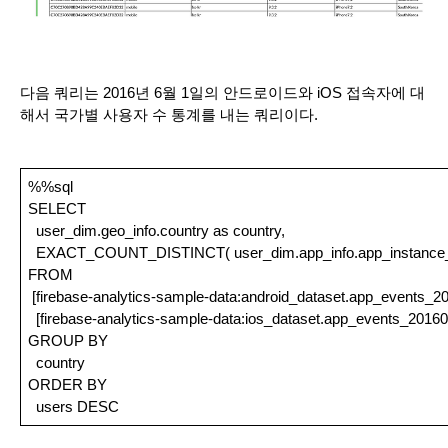
다음 쿼리는 2016년 6월 1일의 안드로이드와 iOS 접속자에 대
해서 국가별 사용자 수 통계를 내는 쿼리이다.
%%sql
SELECT
  user_dim.geo_info.country as country,
  EXACT_COUNT_DISTINCT( user_dim.app_info.app_instance_i
FROM
 [firebase-analytics-sample-data:android_dataset.app_events_2
  [firebase-analytics-sample-data:ios_dataset.app_events_2016
GROUP BY
  country
ORDER BY
  users DESC