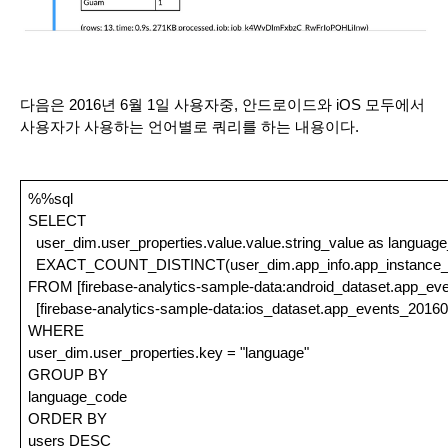
다음은 2016년 6월 1일 사용자중, 안드로이드와 iOS 모두에서 
사용자가 사용하는 언어별로 쿼리를 하는 내용이다.
%%sql
SELECT
  user_dim.user_properties.value.value.string_value as languag
  EXACT_COUNT_DISTINCT(user_dim.app_info.app_instance_i
FROM [firebase-analytics-sample-data:android_dataset.app_ev
  [firebase-analytics-sample-data:ios_dataset.app_events_2016
WHERE
user_dim.user_properties.key = "language"
GROUP BY
language_code
ORDER BY
users DESC