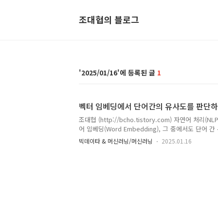
조대협의 블로그
2025/01/16
1
벡터 임베딩에서 단어간의 유사도를 판단하
조대협 (http://bcho.tistory.com) 자연어 처리(
어 임베딩(Word Embedding), 그 중에서도 단어
지 그 원리를 깊이 있게 파헤쳐 보려고 한다.혹시 컴
빅데이타 & 머신러닝/머신러닝
2025.01.16
를 이해하고, "고양이"와 "강아지"가 유사한 단어라
한 적 없는가? 그 비밀은 바로 단어 임베딩에 있다! 
사는 단어는 비슷한 친구다!"단어 임베딩의 핵심 아
바로 **"유사한 맥락에서 등장하는 단어는 유사한 의
설(Distributional Hypothesis) 에 기반을 두고
서 자주 함께 등장하는 단어들은 의..