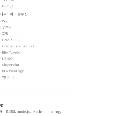
Nest.js
터프라이즈 솔루션
Wiki
우분투
포탈
Oracle BPEL
Oracle Service Bus (..
BEA Tuxedo
MS-SQL
SharePoint
BEA WebLogic
빅데이타
ag
개,
조대협,
node.js,
Machine Learning,