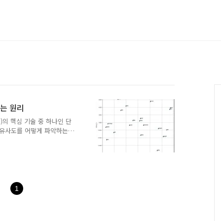
는 원리
NLP)의 핵심 기술 중 하나인 단
 간 유사도를 어떻게 파악하는
퓨터가 어떻게 단어의 의미
는 것을 알아차리는지 궁금
핵심 원리: "비슷한 동네에
이디어는 아주 직관적이다.
미를 가진다"**는 분포 가
 있다. 쉽게 말해, 비슷한 문맥에
1