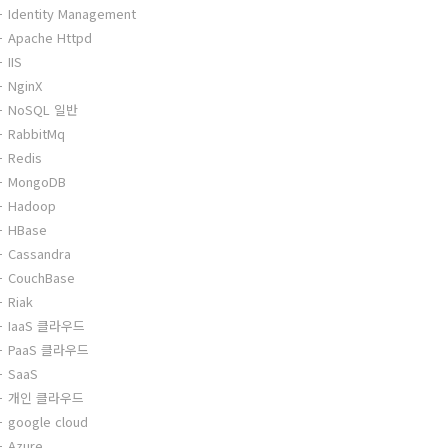
Identity Management
Apache Httpd
IIS
NginX
NoSQL 일반
RabbitMq
Redis
MongoDB
Hadoop
HBase
Cassandra
CouchBase
Riak
IaaS 클라우드
PaaS 클라우드
SaaS
개인 클라우드
google cloud
Azure