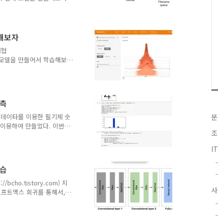
 노하우가 필요하다는 것을
게 정리되어서 학습 하기 좋
습을 하기 위해서는 데이타
글에서는 학습에 필요한 데이
 해보자
서 알아보도록 한다. 피딩
대협
시킬때, 학습 데이타를 모델
신러닝 모델을 만들어서 학습해보
라는 방법을 사용한다. 메모리
게 변화하는지 모니터링 하기
s 값이나, accuracy 값
사용되는 각종 지표들이 어
 보면 다음 그림은 학습을
예측
그래프이다.가로축은 학습 횟
 두개의 그래프가 그려져 있
T 데이타를 이용한 필기체 숫
분
nd 는 두번째 학습에서 추출
 이용하여 만들었다. 이번에
조
는 코드를 만들어 보자 조금
내에서 HTML 을 이용하여
I
지를 어떤 숫자인지 인식하도
학습을한 모델을 로딩해보도록
학습
 학습 시키는 코드
 새노트북에서 구현을 하도록 한다.
cho.tistory.com) 지
사
통해서 소프트맥스 회귀를 통해서,
이번글에서는 소프트맥스보다
 이미지를 인식하는 모델을