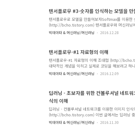
만들어 보겠다. 이 글의 목적은 CNN 자체의 설명이나
가 목적이 아니다. 최소한의 수학적 지식만 가지고, 
텐서플로우 #3-숫자를 인식하는 모델을 
플로우로 구현하는데에 그 목적을 둔다. CNN을 이해하
의 함수를 이해하는게 좋기 때문에 가급적이면 http://bch
텐서플로우로 모델을 만들어보자Softmax를 이용한
예제를 먼저 보고 이 문서..
(http://bcho.tistory.com) 텐서플로우와 머
적으로 이해 했으면 간단한 코드를 한번 짜보자. MNI
빅데이타 & 머신러닝/머신러닝
2016.12.28
플로우로 모델을 만들어서 학습을 시켜보자. 예제에 사
(Mixed National Institute of Standards and T
데이타로, 손으로 쓴 숫자이다. 이 손으로 쓴 숫자 이
텐서플로우-#1 자료형의 이해
인식하는 예제이다. 이 예제는 텐서플로우 MNIST 
(https://www.tensorflow.org/tutorials/mnis
텐서플로우-#1 자료형의 이해 조대협 (http://bcho.t
성하였는데, 설..
대략적인 개념을 익히고 실제로 코딩을 해보려고 하니,
탁 막힌다. 파이썬이니 괜찮겠지 했는데, (사실 파이썬
빅데이타 & 머신러닝/머신러닝
2016.12.09
이건 라이브러리로 도배가 되어 있다.당연히 텐서플
야 하고, 데이타를 정재하고 시각화 하는데, numpy,
프레임웍에 대한 이해가 필요하다. node.js 시작
딥러닝 - 초보자를 위한 컨볼루셔널 네트워
많이 헤매고 몇달이 지난후에야 어느정도 이해하게 
식의 이해
기초 부터 살펴봐야 하지 않나 싶다. 텐서 플로우에 
씩 정리할 예정인데, 이 컨텐츠들은 유투브의 이찬우님
딥러닝 - 컨볼루셔널 네트워크를 이용한 이미지 인식
(http://bcho.tistory.com) 이번 글에서는 딥
사용되는 컨볼루셔널 뉴럴 네트워크 (Convolutional ne
빅데이타 & 머신러닝/머신러닝
2016.11.30
CNN에 대해서 알아보도록 하자. 이 글을 읽기에 앞
개념이 없는 경우는 다음 글들을 참고하기 바란다. 