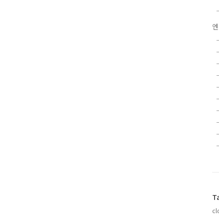
엔
T
cl