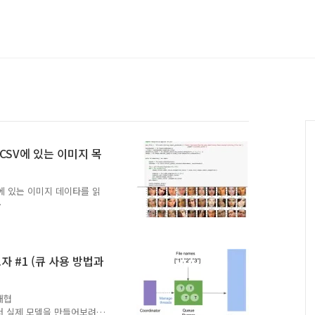
CSV에 있는 이미지 목
에 있는 이미지 데이타를 읽
굴 인식 데이타를 확보하고, 전처리
그러면, 이 전처리가 끝난 데
타를 읽어 들이는 것을 살
대한 설명은 아래 두 글을
 #1 (큐 사용 방법과
tistory.com/1163파일 포맷파
2/training/007BIL_..
대협
습하면서 실제 모델을 만들어보려