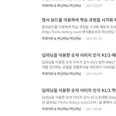
고 하니 생각보다 데이타 처리에 대한 부분에서 많은
빅데이타 & 머신러닝/머신러닝
2017.03.07
알게되었다. MNIST와 같은 예제는 데이타가 다 이쁘
은 형태로 되어 있지만, 실제로 내 모델을 만들고 학
에 대한 정재와 분류 작업등이 많이 필요하다. 이번
텐서 보드를 이용하여 학습 과정을 시각화
타를 파일에서 읽을때 필요한 큐에 대한 개념에 대해
텐서보드를 이용하여 학습 과정을 시각화 해보자 조
(Feeding) 개념 복습 텐서플로우에서 모델을 학습 
(http://bcho.tistory.com) 텐서플로우로 머
에 적용하는 방법은 일반적으로 피딩 (feeding)이
면, 각 인자에 어떤 값들이 학습이 진행되면서 어떻
상의 어떤 변..
빅데이타 & 머신러닝/머신러닝
2017.01.31
가 어렵다. 앞의 예제들에서는 보통 콘솔에 텍스트로 los
을 찍어서, 학습 상황을 봤는데, 텐서보다는 학습에 
떻게 변화하는지 손쉽게 시각화를 해준다. 예를 들어
딥러닝을 이용한 숫자 이미지 인식 #2/2-
할때 마다 loss 값이 어떻게 변하는지를 보여주는 
수를 세로축은 모델의 loss 값을 나타낸다. 잘 보면
딥러닝을 이용한 숫자 이미지 인식 #2/2 앞서 MNIS
는 것을 볼 수 있는데, 1st 그래프는 첫번째 학습, 2
자를 인식하는 모델을 컨볼루셔널 네트워크 (CNN)을
한 ..
는 이 모델을 이용해서 필기체 숫자 이미지를 인식하
빅데이타 & 머신러닝/머신러닝
2017.01.09
더 테스트를 쉽게 하기 위해서, 파이썬 주피터 노트북
마우스로 숫자를 그릴 수 있도록 하고, 그려진 이미
록 만들어 보겠다. 모델 로딩 먼저 앞의 예제에서 
딥러닝을 이용한 숫자 이미지 인식 #1/2-
하자.이 코드는 주피터 노트북에서 작성할때, 모델을
(http://bcho.tistory.com/1156) 와 별도의
딥러닝을 이용한 숫자 이미지 인식 #1/2 조대협 (http://b
코드import tensorflow as tfimport nump..
난 글(http://bcho.tistory.com/1154 ) 을 
숫자를 인식하는 모델을 만들어서 학습 시켜 봤다.
빅데이타 & 머신러닝/머신러닝
2017.01.09
정확성이 높은 컨볼루셔널 네트워크를 이용해서 숫자