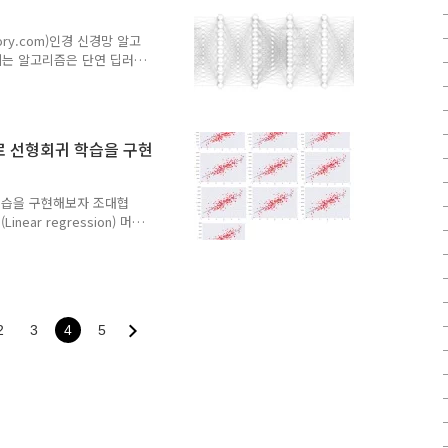
원리는
리에 대해서는
tory.com)인경 신경망 알고
한 개념은
되는 알고리즘은 단연 딥러
 뉴럴 네트워..
 신경망 알고리즘의 새로운
론으로 연결되서 복잡한 연
산을 여러개의 간단한 노드
 아이디어이다. 이 뉴런의
로 선형회귀 학습을 구현
양이 된다. 뉴런은 돌기를
입력 받고, 이를 세포체가
받아서 신호라는 결과로 변환
 학습을 구현해보자 조대협
Linear regression) 머신
 시켜보자. 여러가지 언어
반으로 설명한다. 텐서플로우
법은 여러가지가 있지만, 구
로 한다. 텐서플로우 환경을
 설치해야 하는 등 설치가
2
3
4
5
북 (Jupyter 노트북 :