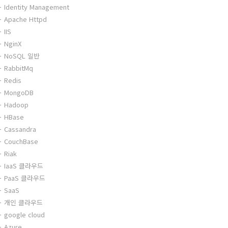
Identity Management
Apache Httpd
IIS
NginX
NoSQL 일반
RabbitMq
Redis
MongoDB
Hadoop
HBase
Cassandra
CouchBase
Riak
IaaS 클라우드
PaaS 클라우드
SaaS
개인 클라우드
google cloud
Azure