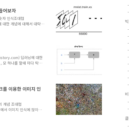
, 수학적 이론에 대한 이해
CNN 네트워크 모델을 텐서
만들어보자
기 위해서는 Softmax 등
o.tistory.com/1154
 숫자 인식조대협
빅
신러닝에 대한 개념에 대해서 대략
ST그러면 이제 실제로 텐서
용할 시나리오는 MNIST
echnology database) 라는
미지를 0~9 사이의 숫자로
튜토리얼
t/beginners/) 을 기반으로 작
istory.com) 딥러닝에 대한
 모 하나를 할때 마다 탁
도 다 까먹어서 헷갈린다.)
로우 프레임웍은 이해를 해
pandas와 같은 추가적인
했을때도 자바스크립트 때문에
크를 이용한 이미지 인
되었는데, 역시나 차근차근
비
대해 공부한 내용들을 하나
의 강의를 기..
의 개념 조대협
러닝 중에서 이미지 인식에 많이
ural network) 이하
클
서서 머신러닝에 대한 기본
머신러닝의 개요