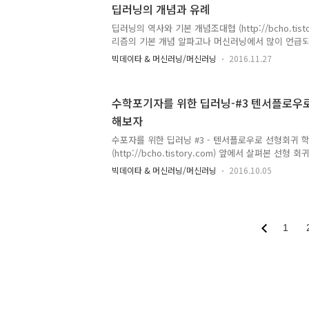
http://bcho.tistory.com/1140머신러닝의 기본 
딥러닝의 개념과 유례
http://bcho.tistory.com/1139 이산 분류의 원
딥러닝의 역사와 기본 개념조대협 (http://bcho.tis
http://bcho.tistory.com/1142인공 신경망에 대
리즘의 기본 개념 알파고나 머신러닝에서 많이 언급
http://bcho.tistory.com/1147 CNN은 전통적인
닝이다.이 딥러닝은 머신러닝의 하나의 종류로 인공
빅데이타 & 머신러닝/머신러닝
2016.11.27
이름이다. 인공 신경망은 사람의 두뇌가 여러개의 뉴
산을 수행한다는데서 영감을 받아서, 머신러닝의 연
를 뉴론 처럼 상호 연결해서 복잡한 연산을 하겠다는
수학포기자를 위한 딥러닝-#3 텐서플로우
구조를 조금 더 단순하게 표현해보면 다음과 같은 모
해보자
통해서 여러 신경 자극 (예를 들어 피부에서 촉각)을 
인지하여 신호로 변환해준다. 즉 신경 자극을 입력 
수포자를 위한 딥러닝 #3 - 텐서플로우로 선형회귀
해주는 과정..
(http://bcho.tistory.com) 앞에서 살펴본 선형 회귀(
러닝 모델을 실제 프로그래밍 코드를 만들어서 학습을
빅데이타 & 머신러닝/머신러닝
2016.10.05
를 사용할 수 있지만, 이 글에서는 텐서플로우를 기
개발 환경 셋업텐서 플로우 개발 환경을 설정하는 방
글 클라우드의 데이타랩 (datalab)환경을 사용하기
설정하려면 파이썬 설치 및 연관된 수학 라이브러리를
1
까다롭기 때문에, 구글 클라우드에서 제공하는 파이썬 노트
http://jupyter.org/ ) 이 패키징..