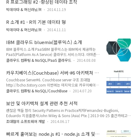
R 프로그래밍 #2 -향상된 데이타 조작
리지를 배포해보도록 한다. Storm 클러스터의 기본 구조Storm
클러스터를 기동하기 전에, 클러스터가 어떤 노드들로 구성이 되
빅데이타 & 머신러닝/R
2014.11.19
는지 먼저 알아보도록 하자 Storm 클러스터는 기본적으로 아래
와 같은 3가지 구성요소로 구성이 되어 있다.먼저 주요 노드인
R 소개 #1 - R의 기본 데이타 형
Nimbus와 Supervior 노드에 대해서 알아보자, Nimbus와
빅데이타 & 머신러닝/R
2014.11.11
Supervisor 노드는 각각 하나..
IBM 클라우드 bluemix(블루믹스) 소개
IBM 블루믹스 소개 PaaSIBM 블루믹스는 IBM에서 제공하는
PaaS(Platform As A Service) 클라우드 서비스이다. 아마존과
같은 서비스가 VM을 제공하는 IaaS(Infra as a service)라면, 블
클라우드 컴퓨팅 & NoSQL/PaaS 클라우드
2014.08.08
루믹스는 node.js, Java와 같은 런타임을 미리 깔아놓고, 거기
에 소스코드를 넣어서 돌리는 구조이다. IaaS의 경우 Linux나
카우치베이스(Couchbase) 서버-#6 아키텍쳐 구
Windows Server와 같은 OS를 VM 기반으로 제공하기 때문에
조 살펴보기
Couchbase Server#6. Couchbase server 구조 조대협
직접 미들웨어를 설치해서 사용해야 하지만, PaaS의 경우 이미
http://bcho.tistory.com 이번에는 마지막으로 카우치베이스
설치된 미들웨어 위에 코드만 돌리면되기 때문에, 아무래도 관리
의 아키텍쳐에 대해서 알아보도록 하자노드와 클러스터 (Node
가 편리하다. 그러면 왜 PaaS인가?얼마전까지만 해도, 개발 트
클라우드 컴퓨팅 & NoSQL/CouchBase
2014.07.20
& Cluster)노드는 물리적인 서버에서 기동하는 하나의 카우치베
렌드의 중심은 기업체에서 개발하는 B2C서비스였다. 페이스북
이스 인스턴스로, 카우치 베이스는 여러 개의 노드로 이루어진
이나 네이버와 같은 서비스..
보안 및 아키텍쳐 설계 관련 추천 서적
클러스터로 구성된다 클라이언트 SDK (Client SDK)프로그래밍
괜찮은 책들 정리 Security Patterns in Practice저자Fernandez-Buglioni,
언어별로 카우치베이스에 접근하기 위한 API(SDK)를 제공한다.
Eduardo 지음출판사John Wiley & Sons (Asia) Pte. | 2013-06-25 출간카테고리
vBucket 개념카우치베이스는 실제데이타와 물리서버간의 맵핑
과학/기술책소개Learn to combine security theory an... Security 전반에 걸쳐,
을 vBucket이라는 것을 이용해서 관리한다. 카우치베이스는 키-
조대협의 소프트웨어 개발
2014.06.17
인증, 암호화, 인가등 다양한 시나리오에 대해서 패턴 중심으로 설명, 개념 잡기 아주
밸류 스토어이다. 그래서, 각 키가 어디에 저장되어 있는지를
좋음 Oauth 2.0 Identity and Access Management Patterns저자Martin
vBucket이라는 단위로 관리 하는데. 키에 ..
빠르게 훝어보는 node.js #1 - node.js 소개 및
Spasovski 지음출판사Packt Publishing | 2013-11-28 출간카테고리Oauth 2.0