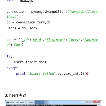
connection = pymongo.MongoClient(
"
mongodb
://
loca
lhost
"
)
db = connection.terrydb
users = db.users
doc = {
'_id'
:
'
myid
'
,
'
firstname
'
:
'
Terry
'
,
'
lastnam
e
'
:
'
Cho
'
}
try
:
users.insert(doc)
except
:
print
"insert failed"
,sys.exc_info()[
0
]
3. insert 확인