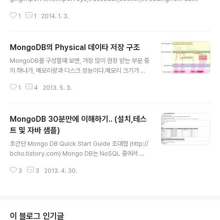
time import datetimefrom time import sleep # configurationMON
1
1
2014. 1. 3.
GODB_NAME = "terrydb"HOSTNAME = ':'+socket.gethostname()
QUEUE_NAME = 'hello'MONGODB_URL= 'mongodb://localhost'R
ABBITMQ_URL='localhost' LOG_FORMAT = ('[%(levelname)s] %
MongoDB의 Physical 데이타 저장 구조
(asctime)s %(name)s : %(message)s')LOGGER = loggi..
글 내용
MongoDB를 구성할때 보면, 가장 많이 권장 받는 부분 중
의 하나가, 메모리량과 디스크 성능이다.메모리 크기가 아
주 sensitive한 요인이 되는데, 어떤 부분이 문제가 되는
1
4
2013. 5. 3.
지 내부 저장 구조를 살펴 봄으로써 이해를 돕고자 한다. 저
장 구조mongodb는 기본적으로 memory mapped fil
e (OS에서 제공되는 mmap을 사용) 을 사용한다. mong
MongoDB 30분만에 이해하기.. (설치,테스
odb는 데이타를 write할때, 논리적으로 memory 공간
에 write하고, 일정 주기에 따라서, 이 메모리 block들을
트 및 자바 샘플)
글 내용
주기적으로 disk로 write하는데, 이 디스크 writing 작업
초간단 Mongo DB Quick Start Guide 조대협 (http://
은 OS에 의해서 이루어 진다. OS에 의해서 제공되는 Virt
bcho.tistory.com) Mongo DB는 NoSQL 중에서 가
ual Memory를 사용하게 되는데, Pysical Memory 양
장 널리 사용되는 인기있는 제품이다. 사용과 운영이 다른
이 작더라도 Virtu..
3
3
2013. 4. 30.
시스템에 비해서 매우 쉽고, JSON 기반의 Document를
제공하기 때문에, 데이타 구조에 대한 이해 및 사용이 쉽다.
또한 index나 search와 같은 feature를 제공하고 있고,
근래에는 Text Search와 GridFS를 이용한 파일 저장
그리고, 위치 정보 저장 및 쿼리등 다양한 기능을 제공하고
이 블로그 인기글