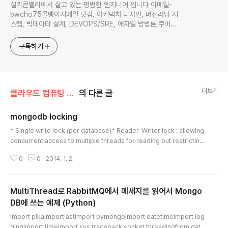
실리콘밸리에서 살고 있는 평범한 엔지니어 입니다 이메일-
bwcho75골뱅이지메일 닷컴. 아키텍처 디자인, 머신러닝 시
스템, 빅데이터 설계, DEVOPS/SRE, 애자일 방법론,쿠버네
티스,마이크로서비스, ChatGPT 생성형 AI , CTO 등에 대
한 기술 멘토링과 강의 진행합니다. Linkedin :
구독하기
https://www.linkedin.com/in/terrycho75/
더보기
클라우드 컴퓨팅 & NoSQL/MongoDB
의 다른 글
mongodb locking
글 내용
* Single write lock (per database)* Reader-Writer lock : allowing
concurrent access to multiple threads for reading but restricting
access to a single thread for writes (or other changes) to the res
0
0
2014. 1. 2.
ource (from wikipedia) In computer science, a readers-writer or
shared-exclusive lock (also known as the multiple readers / sing
le-writer lock[1] or the multi-reader lock,[2] or by typographical
MultiThread로 RabbitMQ에서 메세지를 읽어서 Mongo
varia..
DB에 쓰는 예제 (Python)
글 내용
import pikaimport astimport pymongoimport datetimeimport log
gingimport timeimport sys,traceback,socket,threadingfrom date