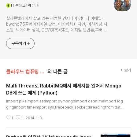
(새창열림)
IT
분야 크리에이터
실리콘밸리에서 살고 있는 평범한 엔지니어 입니다 이메일-
bwcho75골뱅이지메일 닷컴. 아키텍처 디자인, 머신러닝 시
스템, 빅데이터 설계, DEVOPS/SRE, 애자일 방법론,쿠버네
티스,마이크로서비스, ChatGPT 생성형 AI , CTO 등에 대
한 기술 멘토링과 강의 진행합니다. Linkedin :
구독하기
https://www.linkedin.com/in/terrycho75/
더보기
클라우드 컴퓨팅 & NoSQL/MongoDB
의 다른 글
MultiThread로 RabbitMQ에서 메세지를 읽어서 Mongo
DB에 쓰는 예제 (Python)
글 내용
import pikaimport astimport pymongoimport datetimeimport log
gingimport timeimport sys,traceback,socket,threadingfrom date
time import datetimefrom time import sleep # configurationMON
1
1
2014. 1. 3.
GODB_NAME = "terrydb"HOSTNAME = ':'+socket.gethostname()
QUEUE_NAME = 'hello'MONGODB_URL= 'mongodb://localhost'R
ABBITMQ_URL='localhost' LOG_FORMAT = ('[%(levelname)s] %