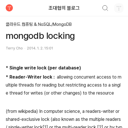
검색하기
조대협의 블로그
티스토리
클라우드 컴퓨팅 & NoSQL/MongoDB
mongodb locking
Terry Cho
2014. 1. 2. 15:01
* Single write lock (per database)
* Reader-Writer lock :
allowing concurrent access to m
ultiple threads for reading but restricting access to a singl
e thread for writes (or other changes) to the resource
(from wikipedia) In computer science, a readers-writer or
shared-exclusive lock (also known as the multiple readers
/ single-writer lock[1] or the multi-reader lock,[2] or by typ