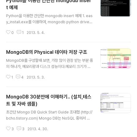
Python을 이용한 간단한 mongodb inser
(asctime)s %(name)s : %(message)s')LOGGER = loggi..
t 예제
글 내용
Python을 이용한 간단한 mongodb insert 예제 1. eas
y_install.exe를 이용하여, mongodb python driver
인 pymongo를 설치 2. 코드 작성 connection얻고, db
0
1
2013. 5. 4.
선택하고,collection(여기서는 users테이블) 선택하면
되고, insert,update등은 기존 mongodb script와 유
사함. 에러 처리는 아래와 같이 try,except 사용 import
MongoDB의 Physical 데이타 저장 구조
sys import pymongo connection = pymongo.M
글 내용
ongoClient("mongodb://localhost") db = connec
MongoDB를 구성할때 보면, 가장 많이 권장 받는 부분 중
tion.terrydb users = db.users doc = {'_id':'myi
의 하나가, 메모리량과 디스크 성능이다.메모리 크기가 아
d','firstname':'Terry','lastna..
주 sensitive한 요인이 되는데, 어떤 부분이 문제가 되는
1
4
2013. 5. 3.
지 내부 저장 구조를 살펴 봄으로써 이해를 돕고자 한다. 저
장 구조mongodb는 기본적으로 memory mapped fil
e (OS에서 제공되는 mmap을 사용) 을 사용한다. mong
MongoDB 30분만에 이해하기.. (설치,테스
odb는 데이타를 write할때, 논리적으로 memory 공간
에 write하고, 일정 주기에 따라서, 이 메모리 block들을
트 및 자바 샘플)
글 내용
주기적으로 disk로 write하는데, 이 디스크 writing 작업
초간단 Mongo DB Quick Start Guide 조대협 (http://
은 OS에 의해서 이루어 진다. OS에 의해서 제공되는 Virt
bcho.tistory.com) Mongo DB는 NoSQL 중에서 가
ual Memory를 사용하게 되는데, Pysical Memory 양
장 널리 사용되는 인기있는 제품이다. 사용과 운영이 다른
이 작더라도 Virtu..
3
3
2013. 4. 30.
시스템에 비해서 매우 쉽고, JSON 기반의 Document를
제공하기 때문에, 데이타 구조에 대한 이해 및 사용이 쉽다.