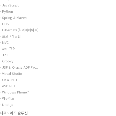
JavaScript
Python
Spring & Maven
LIBS
Hibernate(하이버네이트)
프로그래밍팁
MVC
XML 관련
J2EE
Groovy
JSF & Oracle ADF Fac..
Visual Studio
C# & .NET
ASP.NET
Windows Phone7
아두이노
Nest.js
터프라이즈 솔루션