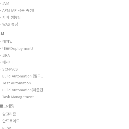
JVM
APM (AP 성능 측정)
자바 성능팁
WAS 튜닝
LM
애자일
배포(Deployment)
JIRA
에세이
SCM/VCS
Build Automation (빌드..
Test Automation
Build Automation(이클립..
Task Management
로그래밍
알고리즘
안드로이드
Ruby