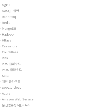
NginX
NoSQL 일반
RabbitMq
Redis
MongoDB
Hadoop
HBase
Cassandra
CouchBase
Riak
IaaS 클라우드
PaaS 클라우드
SaaS
개인 클라우드
google cloud
Azure
Amazon Web Service
분산컴퓨팅&클라우드