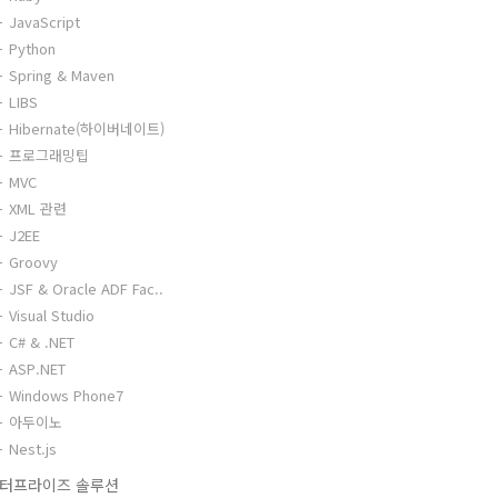
JavaScript
Python
Spring & Maven
LIBS
Hibernate(하이버네이트)
프로그래밍팁
MVC
XML 관련
J2EE
Groovy
JSF & Oracle ADF Fac..
Visual Studio
C# & .NET
ASP.NET
Windows Phone7
아두이노
Nest.js
터프라이즈 솔루션