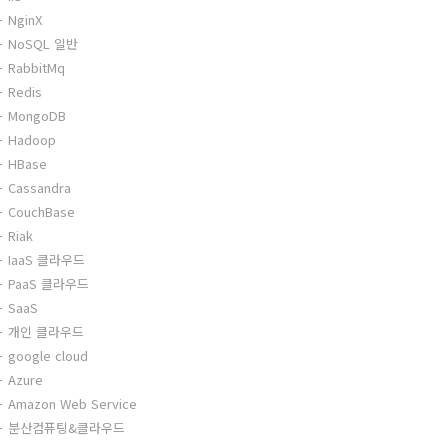
NginX
NoSQL 일반
RabbitMq
Redis
MongoDB
Hadoop
HBase
Cassandra
CouchBase
Riak
IaaS 클라우드
PaaS 클라우드
SaaS
개인 클라우드
google cloud
Azure
Amazon Web Service
분산컴퓨팅&클라우드