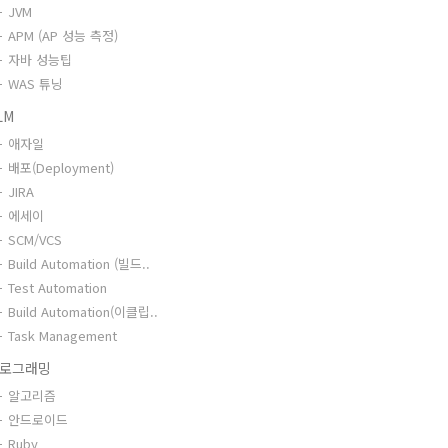
JVM
APM (AP 성능 측정)
자바 성능팁
WAS 튜닝
LM
애자일
배포(Deployment)
JIRA
에세이
SCM/VCS
Build Automation (빌드..
Test Automation
Build Automation(이클립..
Task Management
로그래밍
알고리즘
안드로이드
Ruby