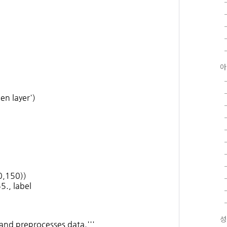
아
n layer')
0,150))
5., label
성
nd preprocesses data.'''