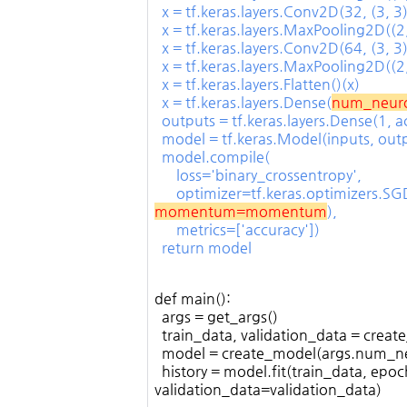
x = tf.keras.layers.Conv2D(32, (3, 3),
x = tf.keras.layers.MaxPooling2D((2,
x = tf.keras.layers.Conv2D(64, (3, 3),
x = tf.keras.layers.MaxPooling2D((2,
x = tf.keras.layers.Flatten()(x)
x = tf.keras.layers.Dense(
num_neur
outputs = tf.keras.layers.Dense(1, a
model = tf.keras.Model(inputs, out
model.compile(
loss='binary_crossentropy',
optimizer=tf.keras.optimizers.SG
momentum=momentum
),
metrics=['accuracy'])
return model
def main():
args = get_args()
train_data, validation_data = create
model = create_model(args.num_ne
history = model.fit(train_data, e
validation_data=validation_data)