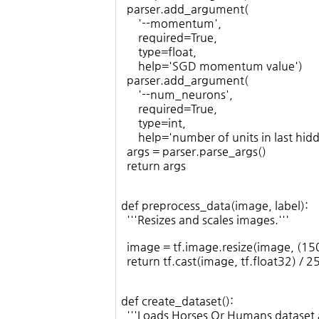
parser.add_argument(
'--momentum',
required=True,
type=float,
help='SGD momentum value')
parser.add_argument(
'--num_neurons',
required=True,
type=int,
help='number of units in last hidde
args = parser.parse_args()
return args
def preprocess_data(image, label):
'''Resizes and scales images.'''
image = tf.image.resize(image, (15
return tf.cast(image, tf.float32) / 25
def create_dataset():
'''Loads Horses Or Humans dataset a