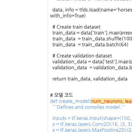
data, info = tfds.load(name='horse
with_info=True)
# Create train dataset
train_data = data['train'].map(prep
train_data = train_data.shuffle(10
train_data = train_data.batch(64)
# Create validation dataset
validation_data = data['test'].map(
validation_data = validation_data.
return train_data, validation_data
# 모델 코드
def create_model(
num_neurons, le
'''Defines and complies model.'''
inputs = tf.keras.Input(shape=(150,
x = tf.keras.layers.Conv2D(16, (3, 3)
x = tf.keras.layers.MaxPooling2D((2,