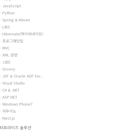
JavaScript
Python
Spring & Maven
LIBS
Hibernate(하이버네이트)
프로그래밍팁
MVC
XML 관련
J2EE
Groovy
JSF & Oracle ADF Fac..
Visual Studio
C# & .NET
ASP.NET
Windows Phone7
아두이노
Nest.js
터프라이즈 솔루션