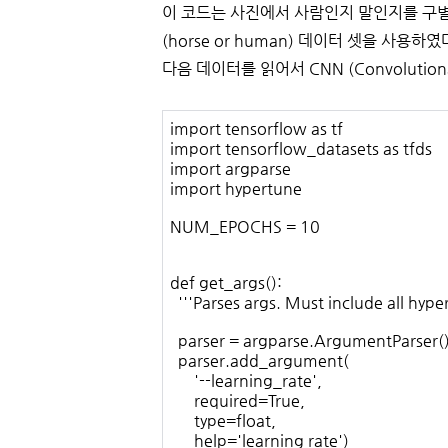
이 코드는 사진에서 사람인지 말인지를 구
(horse or human) 데이터 셋을 사용하였
다음 데이터를 읽어서 CNN (Convolution
import tensorflow as tf
import tensorflow_datasets as tfds
import argparse
import hypertune
NUM_EPOCHS = 10
def get_args():
'''Parses args. Must include all hyp
parser = argparse.ArgumentParser(
parser.add_argument(
'--learning_rate',
required=True,
type=float,
help='learning rate')