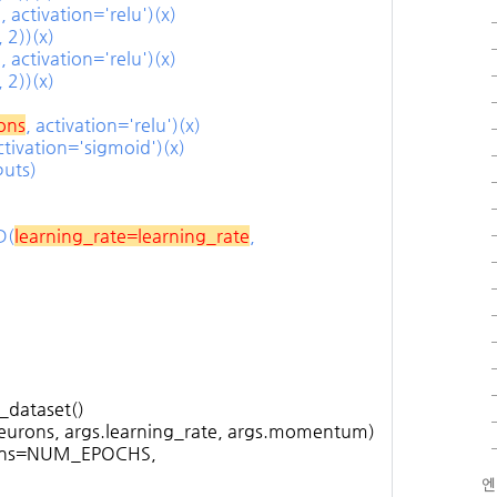
 activation='relu')(x)
 2))(x)
 activation='relu')(x)
 2))(x)
ons
, activation='relu')(x)
ctivation='sigmoid')(x)
puts)
D(
learning_rate=learning_rate
,
_dataset()
urons, args.learning_rate, args.momentum)
pochs=NUM_EPOCHS,
엔