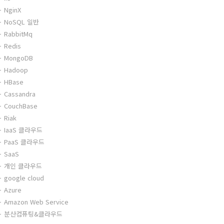
NginX
NoSQL 일반
RabbitMq
Redis
MongoDB
Hadoop
HBase
Cassandra
CouchBase
Riak
IaaS 클라우드
PaaS 클라우드
SaaS
개인 클라우드
google cloud
Azure
Amazon Web Service
분산컴퓨팅&클라우드