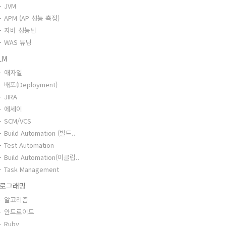
JVM
APM (AP 성능 측정)
자바 성능팁
WAS 튜닝
LM
애자일
배포(Deployment)
JIRA
에세이
SCM/VCS
Build Automation (빌드..
Test Automation
Build Automation(이클립..
Task Management
로그래밍
알고리즘
안드로이드
Ruby