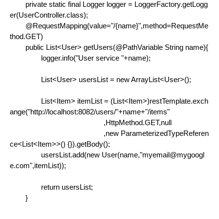
private static final Logger logger = LoggerFactory.getLogg
er(UserController.class);
@RequestMapping(value="/{name}",method=RequestMe
thod.GET)
public List<User> getUsers(@PathVariable String name){
logger.info("User service "+name);
List<User> usersList = new ArrayList<User>();
List<Item> itemList = (List<Item>)restTemplate.exch
ange("http://localhost:8082/users/"+name+"/items"
,HttpMethod.GET,null
,new ParameterizedTypeReferen
ce<List<Item>>() {}).getBody();
usersList.add(new User(name,"myemail@mygoogl
e.com",itemList));
return usersList;
}