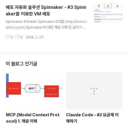
적으로 여러개의 서비스를 거쳐서 일어나게 되는데, 그러
배포 자동화 솔루션 Spinnaker - #3 Spinn
면 어느 구간에서 병목이 생기는지 추적하기가 어려워진
다.아래 그림을 보면 클라이언트가 Service A를 호출하
aker를 이용한 VM 배포
글 내용
고, Service A 가 Service B,D 를, Service B가 Servi
Spinnaker #3Hello Spinnaker조대협 (http://bcho.t
ce C를 호출한다. 이렇게 트렌젝션이 여러 컴포넌트의 조
istory.com) Spinnaker에 대한 개념 이해 및 설치가 끝
합을 통해서 발생하기 때문에 Jennifer와 같은 전통적인
났으면, 이제 간단한 애플리케이션을 배포해보자.여기서
APM (Application Performance..
0
0
2018. 2. 27.
사용하는 애플리케이션은 node.js로 8080 포트에 “Thi
s is Default” 라는 메세지를 출력하는 간단한 애플리케이
션이다. VM이 기동되면 자동으로 이 node.js 서버가 기
동되도록 설정을 해놓은 VM이미지를 만들어놓았다. 만약
에 같은 테스트를 하고자 한다면 간단한 애프리케이션을
이 블로그 인기글
만들어도 좋고, nginx나 apache 웹서버를 설치해놓은 이
미지를 사용해도 좋다. Create Application먼저 node.j
s 클러스터를 배포할 애플리케이션을 정의한다. 아래 처럼
메뉴에서 애플리케이션을..
MCP (Model Context Prot
Claude Code - #2 요금제 이
ocol) 1. 개념 이해
해하기