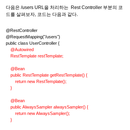
다음은 /users URL을 처리하는  Rest Controller 부분의 코
드를 살펴보자, 코드는 다음과 같다.
@RestController
@RequestMapping("/users")
public class UserController {
    @Autowired
    RestTemplate restTemplate;
    @Bean
    public RestTemplate getRestTemplate() {
        return new RestTemplate();
    }
    @Bean
    public AlwaysSampler alwaysSampler() {
        return new AlwaysSampler();
    }