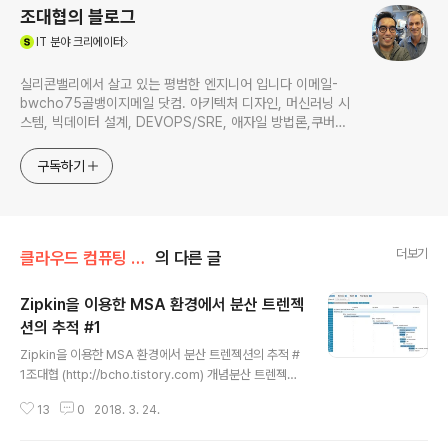
조대협의 블로그
(새창열림)
IT
분야 크리에이터
실리콘밸리에서 살고 있는 평범한 엔지니어 입니다 이메일-
bwcho75골뱅이지메일 닷컴. 아키텍처 디자인, 머신러닝 시
스템, 빅데이터 설계, DEVOPS/SRE, 애자일 방법론,쿠버네
티스,마이크로서비스, ChatGPT 생성형 AI , CTO 등에 대
한 기술 멘토링과 강의 진행합니다. Linkedin :
구독하기
https://www.linkedin.com/in/terrycho75/
더보기
클라우드 컴퓨팅 & NoSQL/운영 & Devops
의 다른 글
Zipkin을 이용한 MSA 환경에서 분산 트렌젝
션의 추적 #1
글 내용
Zipkin을 이용한 MSA 환경에서 분산 트렌젝션의 추적 #
1조대협 (http://bcho.tistory.com) 개념분산 트렌젝션
이랑 여러개의 서비스를 걸쳐서 이루어 지는 트렌젝션을
13
0
2018. 3. 24.
추적하는 기능을 정의한다.마이크로 서비스 아키텍쳐 (이
하 MSA)와 같은 구조에서는 하나의 HTTP 호출이 내부