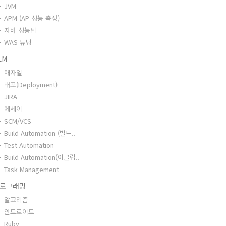
JVM
APM (AP 성능 측정)
자바 성능팁
WAS 튜닝
LM
애자일
배포(Deployment)
JIRA
에세이
SCM/VCS
Build Automation (빌드..
Test Automation
Build Automation(이클립..
Task Management
로그래밍
알고리즘
안드로이드
Ruby