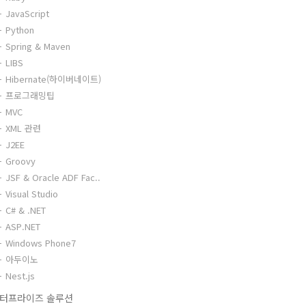
JavaScript
Python
Spring & Maven
LIBS
Hibernate(하이버네이트)
프로그래밍팁
MVC
XML 관련
J2EE
Groovy
JSF & Oracle ADF Fac..
Visual Studio
C# & .NET
ASP.NET
Windows Phone7
아두이노
Nest.js
터프라이즈 솔루션