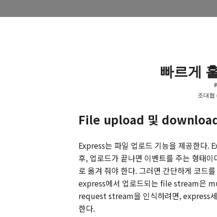
빠르게 
#
조대협
File upload
및
downloa
Express
는 파일 업로드 기능을 제공한다
. 
후
,
업로드가 끝나면 이벤트를 주는 형태이
로 옮겨 줘야 한다
.
그러면 간단하게 코드를
express
에서 업로드되는
file stream
은
mu
request stream
을 인식하려면
, express
한다
.