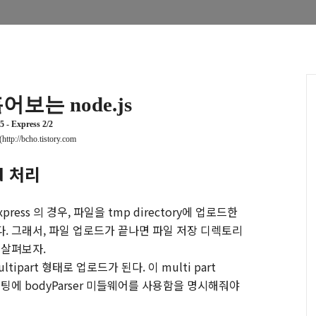
훝어보는
node.js
5 - Express 2/2
(http://bcho.tistory.com
d
처리
Express
의 경우
,
파일을
tmp directory
에 업로드한
다
.
그래서
,
파일 업로드가 끝나면 파일 저장 디렉토리
 살펴보자
.
ltipart
형태로 업로드가 된다
.
이
multi part
세팅에
bodyParser
미들웨어를 사용함을 명시해줘야