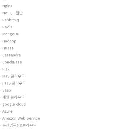
NginX
NoSQL 일반
RabbitMq
Redis
MongoDB
Hadoop
HBase
Cassandra
CouchBase
Riak
IaaS 클라우드
PaaS 클라우드
SaaS
개인 클라우드
google cloud
Azure
Amazon Web Service
분산컴퓨팅&클라우드