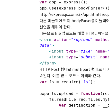
var
app = express();
app.use(express.bodyParser()
http://expressjs.com/3x/api.html#req.f
다른 미들웨어도 이
bodyParser()
미들웨어
선언을 해줘야 한다
.
다음으로
file
업로드를 해줄
HTML
파일을
<
form
action
=
"/upload"
metho
data"
>
<
input
type
=
"file"
name
=
<
input
type
=
"submit"
nam
</
form
>
HTTP Post
형태로
multipart
형태로 데
송된다
.
이를 받는 코드는 아래와 같다
.
var
fs = require(
'fs'
);
exports.upload =
function
(re
fs.readFile(req.files.myf
var
destination = __