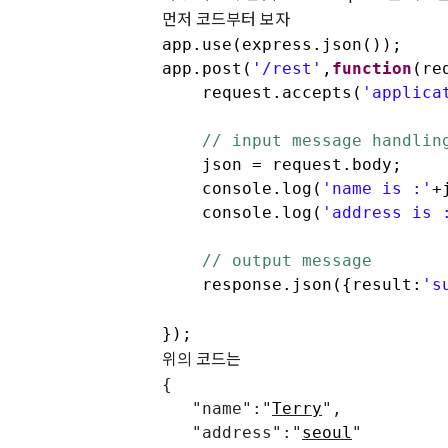
먼저 코드부터 보자
app.use(express.json());
app.post(
'/rest'
,
function
(re
request.accepts(
'applica
// input message handlin
json = request.body;
console.log(
'name is :'
+
console.log(
'address is 
// output message
response.json({result:
's
});
위의 코드는
{
"name":"
Terry
",
"address":"
seoul
"