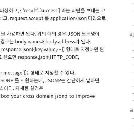
 파싱하고
, { ‘result’:’success’}
라는 리턴을 보내는 코
하고
, request.accept
를
application/json
타입으로
}
을 사용하면 된다
.
위의 예의 경우
JSON
필드명이
A
 경로는
body.name
과
body.address
가 된다
.
response.json({key:value,…})
형태로 지정하면 된
고 싶으면
response,json(HTTP_CODE,
or message’});
형태로 지정할 수 있다
.
JSONP
를 지원하는데
, JSONP
는 간단하게 말하면
방법이다
.
자세한 설명은
dbox-your-cross-domain-jsonp-to-improve-
프