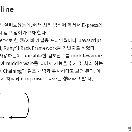
line
하게 살펴보았는데
,
에러 처리 방식에 앞서서
Express
의
서 짚고 넘어가고자 한다
.
반으로 한 웹
/
서버 개발용 프레임웍이다
. Javascript
며
, Ruby
의
Rack Framework
을 기반으로 하였다
.
 사용하는데
, reusable
한 컴포넌트를
middleware
라
상에
middle ware
를 넣어서 기능을 추가 및 처리 하는
t Chaining
과 같은 개념과 유사하다고 보면 된다
.
아
에서 처리되고
reponse
로 나가는 형태라고 할 때
,
엔