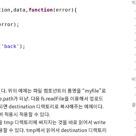
빅
on,data,
function
(error){
or);
(
'back'
);
비
된다
.
위의 예제는 파일 컴포넌트의 폼명을
“myfile”
로
le.path
가 되낟
.
다음
fs.readFile
을 이용해서 업로드
클
되면
destination
디렉토리로 복사해주는 예제이다
.
 적용시 적용할 수 있다
.
을
tmp
디렉토리에 써지지는 것을 바로 읽어서
write
용할 수 있다
. tmp
에서 읽어서
destination
디렉토리