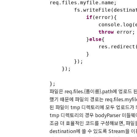
req.files.myfile.name;
fs.writeFile(destinati
if
(error){
console.log(err
throw
error;
}
else
{
res.redirect
}
});
});
};
파일은
req.files.{
폼이름
}.path
에 업로드 
했기 때문에 파일의 경로는
req.files.myfi
된 파일이
tmp
디렉토리에 모두 업로드가 
tmp
디렉토리의 경우
bodyParser
미들웨어
조금 더 효율적인 코드를 구성해보면
,
파일
destination
에 쓸 수 있도록
Stream
을 이