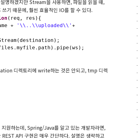
 설명하겠지만
Stream
을 사용하면
,
파일을 읽을 때
,
후 쓰기 때문에
,
훨씬 효율적인
IO
를 할 수 있다
.
ion
(req, res){
ame +
'\\..\\uploaded\\'
+
tream(destination);
les.myfile.path).pipe(ws);
nation
디렉토리에
write
하는 것은 안되고
, tmp
디렉
 지원하는데
, Spring/Java
를 알고 있는 개발자라면
,
한
REST API
구현은 매우 간단하다
.
설명은 생략하고