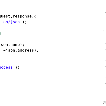
quest,response){
tion/json'
);
아
g
json.name);
:'
+json.address);
uccess'
});
성