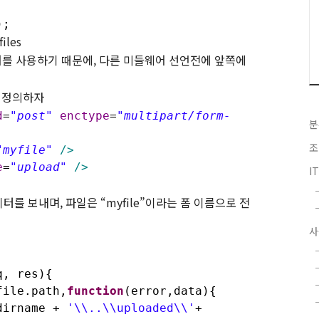
);
iles
를 사용하기 때문에
,
다른 미들웨어 선언전에 앞쪽에
 정의하자
d
=
"post"
enctype
=
"multipart/form-
분
조
"myfile"
/>
e
=
"upload"
/>
I
이터를 보내며
,
파일은
“myfile”
이라는 폼 이름으로 전
사
q, res){
ile.path,
function
(error,data){
dirname +
'\\..\\uploaded\\'
+