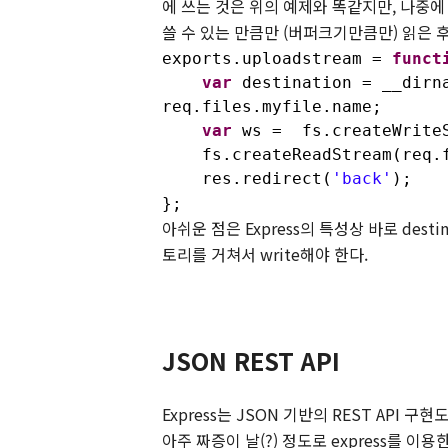
에 쓰는 것은 위의 예제와 똑같지만
,
나중에
쓸 수 있는 만큼만
(
버퍼크기만큼만
)
읽은 
exports.uploadstream =
funct
var
destination = __dirn
req.files.myfile.name;
var
ws = fs.createWriteS
fs.createReadStream(req.fi
res.redirect(
'back'
);
};
아쉬운 점은
Express
의 특성상 바로
desti
토리를 거쳐서
write
해야 한다
.
JSON REST API
Express
는
JSON
기반의
REST API
구현도
아주 짜증이 날
(?)
정도로
express
를 이용