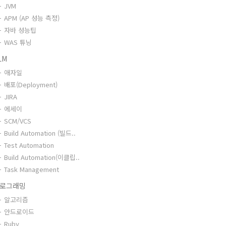
JVM
APM (AP 성능 측정)
자바 성능팁
WAS 튜닝
LM
애자일
배포(Deployment)
JIRA
에세이
SCM/VCS
Build Automation (빌드..
Test Automation
Build Automation(이클립..
Task Management
로그래밍
알고리즘
안드로이드
Ruby