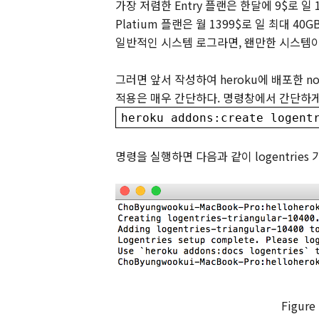
가장 저렴한
Entry
플랜은 한달에
9$
로 일
Platium
플랜은 월
1399$
로 일 최대
40G
일반적인 시스템 로그라면
,
왠만한 시스템
그러면 앞서 작성하여
heroku
에 배포한
no
적용은 매우 간단하다
.
명령창에서 간단하게
heroku addons:create logent
명령을 실행하면 다음과 같이
logentries
Figure