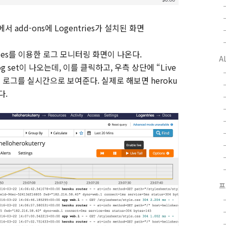
에서
add-ons
에
Logentries
가 설치된 화면
ies
를 이용한 로그 모니터링 화면이 나온다
.
A
g set
이 나오는데
,
이를 클릭하고
,
우측 상단에
“Live
 로그를 실시간으로 보여준다
.
실제로 해보면
heroku
다
.
프