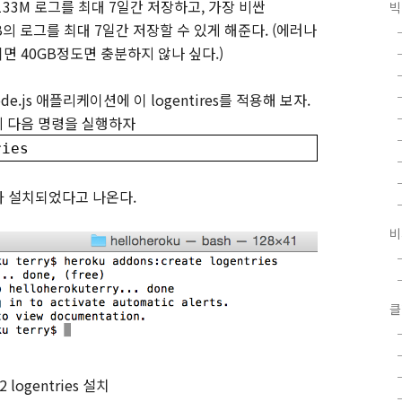
133M
로그를 최대
7
일간 저장하고
,
가장 비싼
빅
B
의 로그를 최대
7
일간 저장할 수 있게 해준다
. (
에러나
이면
40GB
정도면 충분하지 않나 싶다
.)
de.js
애플리케이션에 이
logentires
를 적용해 보자
.
 다음 명령을 실행하자
ries
가 설치되었다고 나온다
.
비
클
2
logentries
설치