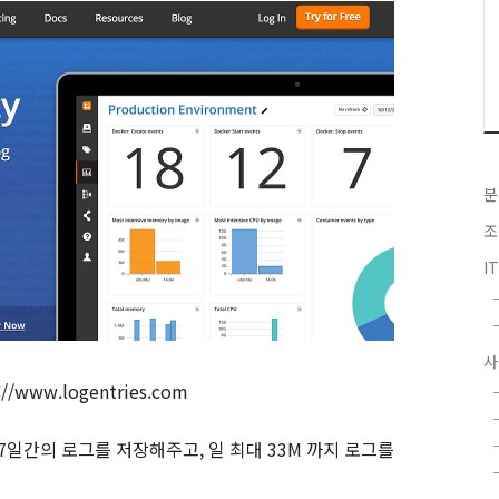
분
조
I
사
://www.logentries.com
7
일간의 로그를 저장해주고
,
일 최대
33M
까지 로그를