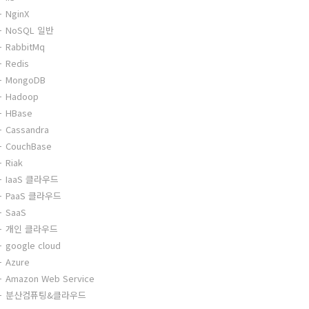
NginX
NoSQL 일반
RabbitMq
Redis
MongoDB
Hadoop
HBase
Cassandra
CouchBase
Riak
IaaS 클라우드
PaaS 클라우드
SaaS
개인 클라우드
google cloud
Azure
Amazon Web Service
분산컴퓨팅&클라우드