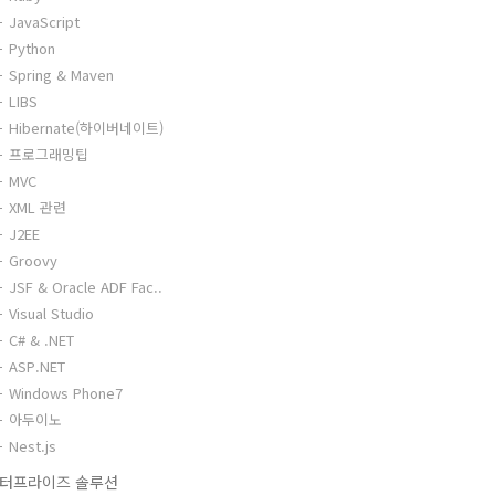
JavaScript
Python
Spring & Maven
LIBS
Hibernate(하이버네이트)
프로그래밍팁
MVC
XML 관련
J2EE
Groovy
JSF & Oracle ADF Fac..
Visual Studio
C# & .NET
ASP.NET
Windows Phone7
아두이노
Nest.js
터프라이즈 솔루션