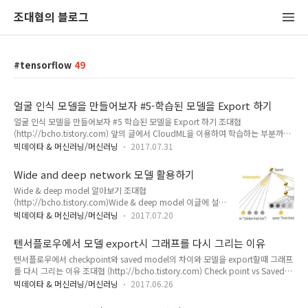
조대협의 블로그
tensorflow
49
얼굴 인식 모델을 만들어보자 #5-학습된 모델을 Export 하기
얼굴 인식 모델을 만들어보자 #5 학습된 모델을 Export 하기 조대협
(http://bcho.tistory.com) 앞의 글에서 CloudML을 이용하여 학습하는 부분까지
끝냈다. 그렇다면 학습된 모델을 이용하여 실제로 예측은 어떻게 할것인가? 여기에
빅데이타 & 머신러닝/머신러닝
2017.07.31
는 두가지 선택지가 있다. 첫번째는, 체크포인트로 저장된 파일을 이용하는 방식인
데, 체크포인트에는 저장된 데이타는 텐서플로우 모델 그래프는 없고, 모델에서 사용
Wide and deep network 모델 활용하기
된 변수 (Weight,bias etc) 만 저장하기 때문에, 이 데이타를 로딩하려면 텐서플로우
Wide & deep model 알아보기 조대협
코드로 그래프를 그려준 다음에, 로딩을 해야한다. (상세 설명
(http://bcho.tistory.com)Wide & deep model 이글에 설명
http://bcho.tistory.com/1179 ) 두번째는, 체크포인트처럼 변수만 저장하는 것이
된 예제는
아니라, 그래프를 함께 저장하는 방식으..
빅데이타 & 머신러닝/머신러닝
2017.07.20
https://www.tensorflow.org/tutorials/wide_and_deep
문서에 있는 코드를 활용하였습니다. 음식 검색 키워드와 검색
텐서플로우에서 모델 export시 그래프를 다시 그리는 이유
결과를 학습 시킨 후에 이 결과를 기반으로 사용자에게 음식을
텐서플로우에서 checkpoint와 saved model의 차이와 모델을 export할때 그래프
추천해주는 서비스가 있다고 하자.Monetization and Wide
를 다시 그리는 이유 조대협 (http://bcho.tistory.com) Check point vs Saved
model (기억과 와이드 모델)로지스틱 회귀 모델을 이용하여 추
model 텐서플로우 튜토리얼들을 보면 모델을 저장하고 리스토어 하는데, check
천 알고리즘을 작성하여 학습을 시킨 경우, 학습 데이타를 기반
빅데이타 & 머신러닝/머신러닝
2017.06.26
point를 사용하도록 가이드하고 있다.그런데, Tensorflow Serving이나 CloudML
으로 상세화된 예측 결과를 리턴해준다. 예를 들어 검색 키워드
등에 학습된 모델을 올려서 inference를 하고자 할때는 check point 파일을 사용하
(프라이드 치킨)으로 검색한 사용자가 (치킨과 와플)을 주문한