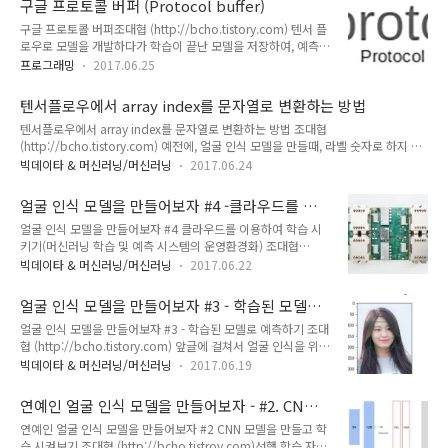
구글 프로토콜 버퍼 (Protocol buffer)
지 않고, 별도로 모델을 Saved model로 export하여 사용한다. 그렇다면 check-
기록이 많았다면, 이 모델은 (..
구글 프로토콜 버퍼조대협 (http://bcho.tistory.com) 텐서 플
point와 saved model의 차이가 무엇일까? check-point를 학습을 하다가 학습 내
로우로 모델을 개발하다가 학습이 끝난 모델을 저장하여, 예측하
용을 중간에 저장하고 나중에 학습을..
는 데 사용하려고 하니, 모델을 저장하는 부분이 꽤나 복잡하여
프로그래밍
2017.06.25
찾아보니, 텐서플로우는 파일 저장 포맷을 프로토콜 버퍼를 사용
한다는 것을 알았다. 그래서, 오래전에 살펴보았던 프로토콜 버
텐서플로우에서 array index를 문자열로 변환하는 방법
퍼를 다시 살펴보았다.개요 및 특징프로토토콜 버퍼는 구글에서
텐서플로우에서 array index를 문자열로 변환하는 방법 조대협
개발하고 오픈소스로 공개한, 직렬화 데이타 구조 (Serialized
(http://bcho.tistory.com) 예전에, 얼굴 인식 모델을 만들때, 라벨 숫자로 하지 않
Data Structure)이다. C++,C#, Go, Java, Python, Object C,
고 사람 이름 문자열로 했다가 이 문자열의 배열 인덱스를 구하는 것을 구현하지 못
Javascript, Ruby 등 다양한 언어를 지원하며 특히 직렬화 속도
빅데이타 & 머신러닝/머신러닝
2017.06.24
해서 라벨을 다시 숫자로 데이타를 재생성한 적이 있었다. 텐서플로우에서 텐서는 파
가 빠르고 직렬화된 파일의 크기도 작아서 Apache Avro 파일
이썬의 일반 자료형이 아니기 때문에, 파이썬의 배열등을 사용하지 못해서 생기는 문
포맷과 함께 많이 ..
얼굴 인식 모델을 만들어보자 #4 -클라우드를 이
제였는데, 포기하고 있다가 다른 코드를 보던중에, 이 부분을 해결해주는 코드를 찾
용하여 학습 시키기
얼굴 인식 모델을 만들어보자 #4 클라우드를 이용하여 학습 시
아서, 정리해놓는다. tf.contrib.lookup 에 이를 지원하기 위한 함수들이 정의되어
키기(머신러닝 학습 및 예측 시스템의 운영환경화) 조대협
있다.https://www.tensorflow.org/api_docs/python/tf/contrib/lookup 배
(http://bcho.tistory.com) 앞에서 모델을 만들고 학습도 다했
열 인덱스..
빅데이타 & 머신러닝/머신러닝
2017.06.22
다. 이제, 이 모델을 실제 운영 환경에서 운영할 수 있는 스케일
로 포팅을 하고자 한다. 로컬 환경 대비 실제 운영 환경으로 확장
얼굴 인식 모델을 만들어보자 #3 - 학습된 모델로
할때 고려해야 하는 사항은 대규모 학습 데이타를 저장할 수 있
예측하기
얼굴 인식 모델을 만들어보자 #3 - 학습된 모델로 예측하기 조대
는 공간대규모 학습 데이타를 전처리하기 위한 병렬 처리 환경
협 (http://bcho.tistory.com) 앞글에 걸쳐서 얼굴 인식을 위한
이 내용은 이미 http://bcho.tistory.com/1177에서 다루었다.
데이타를 수집 및 정재하고, 이를 기반으로 얼굴 인식 모델을 학
대규모 학습 데이타를 빠르게 학습 시킬 수 있는 컴퓨팅 파워학
빅데이타 & 머신러닝/머신러닝
2017.06.19
습 시켰다. http://bcho.tistory.com/1178 얼굴인식 모델 개
습된 데이타를 이용한 대규모 예측 서비스를 할 수 있는 기능 위
발 및 학습 시키기http://bcho.tistory.com/1176 학습 데이타
의 요건을 만족하면서 텐서플로우로 환경을 올리는 방법은 여
연예인 얼굴 인식 모델을 만들어보자 - #2. CNN
준비하고 이번글에서는 학습이 된 데이타를 가지고, 사진을 넣어
러..
모델을 만들고 학습시켜 보자
연예인 얼굴 인식 모델을 만들어보자 #2 CNN 모델을 만들고 학
서 실제로 인식하는 코드를 만들어보자전체 소스 코드는
습 시켜보기 조대협 (http://bcho.tistroy.com)선행 학습 자료
https://github.com/bwcho75/facerecognition/blob/ma