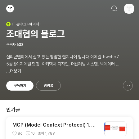
검색하기
티스토리
IT
분야 크리에이터
(새창열림)
조대협의 블로그
구독자
638
실리콘밸리에서 살고 있는 평범한 엔지니어 입니다 이메일-bwcho7
5골뱅이지메일 닷컴. 아키텍처 디자인, 머신러닝 시스템, 빅데이터 설
계, DEVOPS/SRE, 애자일 방법론,쿠버네티스,마이크로서비스, Ch
...더보기
atGPT 생성형 AI , CTO 등에 대한 기술 멘토링과 강의 진행합니다.
Linkedin : https://www.linkedin.com/in/terrycho75/
구독하기
방명록
신고하기 레이어
열기
인기글
MCP (Model Context Protocol) 1. 개
념 이해
86
10
조회
1,789