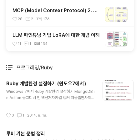
MCP (Model Context Protocol) 2. 서
버 개발하기
28
2
조회
176
LLM 파인튜닝 기법 LoRA에 대한 개념 이해
11
1
조회
134
프로그래밍/Ruby
분류 전체보기
주요 글 목록
Ruby 개발환경 설정하기 (윈도우7에서)
글 내용
Windows 7에서 Ruby 개발환경 설정하기 MongoDB i
n Action 몽고디비 인 액션저자카일 뱅커 지음출판사제이
펍 | 2012-04-20 출간카테고리컴퓨터/IT책소개Mong
oDB나 NoSQL에 경험 없는 개발자를 위한 쉽고 실전...
작성시간
0
1
2014. 8. 18.
이책을 공부하다보니, 예제가 ruby라서, 예상치 않게 Rub
y를 살펴보고 있는데, 윈도우즈7에서 Ruby 개발 환경 설
정하는 것이 쉽지 않아서 설정 방법을 요약하고자한다. 1.
루비 기본 문법 정리
Ruby Install 하기http://rubyinstaller.org/downloa
글 내용