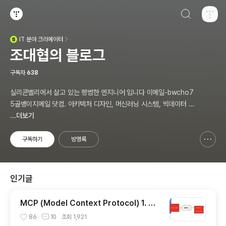
검색하기
티스토리
IT
분야 크리에이터
(새창열림)
조대협의 블로그
구독자
638
실리콘밸리에서 살고 있는 평범한 엔지니어 입니다 이메일-bwcho7
5골뱅이지메일 닷컴. 아키텍처 디자인, 머신러닝 시스템, 빅데이터 설
계, DEVOPS/SRE, 애자일 방법론,쿠버네티스,마이크로서비스, Ch
...더보기
atGPT 생성형 AI , CTO 등에 대한 기술 멘토링과 강의 진행합니다.
Linkedin : https://www.linkedin.com/in/terrycho75/
구독하기
방명록
신고하기 레이어
열기
인기글
MCP (Model Context Protocol) 1. 개
념 이해
86
10
조회
1,921