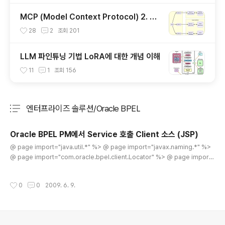
MCP (Model Context Protocol) 2. 서
버 개발하기
28
2
조회
201
LLM 파인튜닝 기법 LoRA에 대한 개념 이해
11
1
조회
156
엔터프라이즈 솔루션/Oracle BPEL
분류 전체보기
주요 글 목록
Oracle BPEL PM에서 Service 호출 Client 소스 (JSP)
글 내용
@ page import="java.util.*" %> @ page import="javax.naming.*" %>
@ page import="com.oracle.bpel.client.Locator" %> @ page import
="com.oracle.bpel.client.NormalizedMessage" %> @ page import
="com.oracle.bpel.client.dispatch.IDeliveryService" %> try{ String titl
작성시간
0
0
2009. 6. 9.
e="CALLING FROM JSP"; String xml = "" + ""+title+"" +""; Hashtable j
ndi = new Hashtable(); // assign RMI port which can be found in OAS c
on..