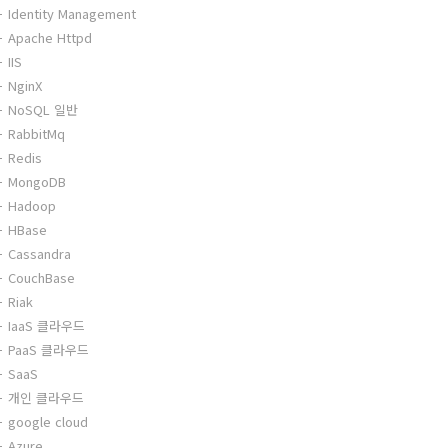
Identity Management
Apache Httpd
IIS
NginX
NoSQL 일반
RabbitMq
Redis
MongoDB
Hadoop
HBase
Cassandra
CouchBase
Riak
IaaS 클라우드
PaaS 클라우드
SaaS
개인 클라우드
google cloud
Azure