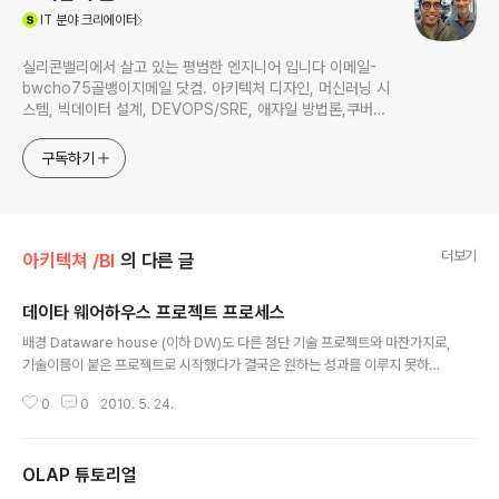
(새창열림)
IT
분야 크리에이터
실리콘밸리에서 살고 있는 평범한 엔지니어 입니다 이메일-
bwcho75골뱅이지메일 닷컴. 아키텍처 디자인, 머신러닝 시
스템, 빅데이터 설계, DEVOPS/SRE, 애자일 방법론,쿠버네
티스,마이크로서비스, ChatGPT 생성형 AI , CTO 등에 대
한 기술 멘토링과 강의 진행합니다. Linkedin :
구독하기
https://www.linkedin.com/in/terrycho75/
더보기
아키텍쳐 /BI
의 다른 글
데이타 웨어하우스 프로젝트 프로세스
글 내용
배경 Dataware house (이하 DW)도 다른 첨단 기술 프로젝트와 마찬가지로,
기술이름이 붙은 프로젝트로 시작했다가 결국은 원하는 성과를 이루지 못하는
경우가 허다하다. SOA 프로젝트가 실제 서비스화를 통한 재사용성과 유연성등
0
0
2010. 5. 24.
을 확보해야 하는데, 웹서비스만 구축하면 SOA라고 이름 붙여지고 결국 실패
하는 모양새와 유사하다. 이처럼 DW도 DW DBMS만 도입되고 데이타만 한군
데 모아놓고 제대로 활용되지 못하고 천덕 꾸러기 형태가 되는 경우가 많다. 1단
OLAP 튜토리얼
계. 왜 DW를 도입하는지에 대해서 이유를 찾을것 DW는 기본적으로 경영진에
글 내용
필요한 비지니스 데이타를 적재적시에 가공하여 의사결정을 도와주고자 하는데