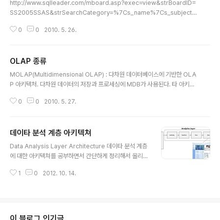
http://www.sqlleader.com/mboard.asp?exec=view&strBoardID=
그 목적이 있다. 즉 최종 사용자는 의사결정자가 되는 것이다. 고로, DW를 도입
SS2005SSAS&strSearchCategory=%7Cs_name%7Cs_subject%
할때, 어떤 의..
7C&intSeq=1713 MS SQL을 이용한 OLAP 강의. 한글이라서 쉽습니다.
0
0
2010. 5. 26.
OLAP 종류
글 내용
MOLAP(Multidimensional OLAP) : 다차원 데이터베이스에 기반한 OLA
P 아키텍처. 다차원 데이터의 저장과 프로세싱에 MDB가 사용된다. 타 아키텍
처에 비해 네트워크 상의 데이터 이동이 최소화. ⇒ 다차원 데이터의 저장과 프
0
0
2010. 5. 27.
로세싱에 동일한 엔진이 사용 대표적인 제품 : 하이페리언 솔루션의 에스베이
스, 오라클의 익스프레스, 파일롯 소프트웨어의 디시젼 서포트 등 ROLAP(Rel
ational OLAP) : 관계형 데이터베이스에 기반한 OLAP 아키텍처. 관계형 데
데이타 분석 계층 아키텍쳐
이터와 클라이언트 사이의 연결역할을 수행. 대표적인 제품 : 인포믹스의 메타
글 내용
큐브, 인포메이션 어드벤티지의 디시전 쉬이트, 마이크로스트래 티지의 DSS에
Data Analysis Layer Architecture 데이타 분석 계층
이젼트 등이 있다. DOLAP(Desktop OLAP) : 다차원 데이터의 저장..
에 대한 아키텍쳐를 공부하면서 간단하게 정리해서 올리기
는 했습니다만, 이쪽 분야에서는 전문성이 상대적으로 떨
1
0
2012. 10. 14.
어져서 아래 글에 잘못된 설명이 다소 있을겁니다. 특히 O
LAP이나 BI 전문가 분들이 보시면 아주 초보적인 수준일
텐데.. 혹시 잘못된 부분이 있다면 피드백 주시면 매우 감사
하겠습니다.일반적인 시스템들은 application server들
을 중심으로 하여 클라이언트가 요청한 request에 대한
이 블로그 인기글