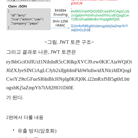
<그림. JWT 토큰 구조>
그리고 결과로 나온, JWT 토큰은
eyJhbGciOiJIUzI1NiIsInR5cCI6IkpXVCJ9.ew0KICAiaWQiOi
J0ZXJyeSINCiAgLCJyb2xlIjpbImFkbWluIiwidXNlciJdDQogI
CwiY29tcGFueSI6InBlcHNpIg0KfQ0K.i22mRxfSB5gt0rLbtr
ogxbKj5aZmpYh7lA82HO1Di0E
가 된다.
2편에서 다룰 내용
유출 방지(암호화)