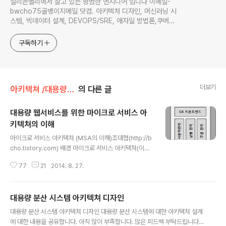
실리콘밸리에서 살고 있는 평범한 엔지니어 입니다 이메일-
bwcho75골뱅이지메일 닷컴. 아키텍처 디자인, 머신러닝 시
스템, 빅데이터 설계, DEVOPS/SRE, 애자일 방법론,쿠버네
티스,마이크로서비스, ChatGPT 생성형 AI , CTO 등에 대
한 기술 멘토링과 강의 진행합니다. Linkedin :
구독하기
https://www.linkedin.com/in/terrycho75/
더보기
아키텍쳐 /대용량 아키텍쳐
의 다른 글
대용량 웹서비스를 위한 마이크로 서비스 아
키텍쳐의 이해
글 내용
마이크로 서비스 아키텍쳐 (MSA의 이해)조대협(http://b
cho.tistory.com) 배경 마이크로 서비스 아키텍쳐(이하
MSA)는 근래의 웹기반의 분산 시스템의 디자인에 많이 반
77
21
2014. 8. 27.
영되고 있는 아키텍쳐 스타일로, 특정 사람이 정의한 아키
텍쳐가 아니라, 분산 웹 시스템의 구조가 유사한 구조로 설
계 되면서, 개념적으로만 존재하던 개념이다.얼마전 마틴
대용량 분산 시스템 아키텍쳐 디자인
파울러(Martin folwer)가 이에 대한 MSA에 대한 개념을
글 내용
글로 정리하여, 개념을 정립 시키는데 일조를 하였다.이 글
대용량 분산 시스템 아키텍쳐 디자인 대용량 분산 시스템에 대한 아키텍쳐 설계
에서는 대규모 분산 웹시스템의 아키텍쳐 스타일로 주목
에 대한 내용을 공유합니다. 아직 많이 부족합니다. 많은 피드백 부탁드립니다.