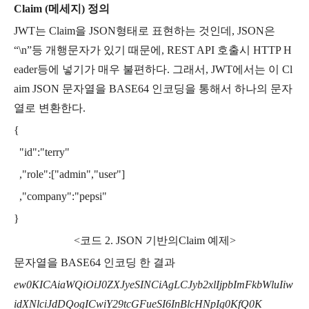
Claim (메세지) 정의
JWT는 Claim을 JSON형태로 표현하는 것인데, JSON은
“\n”등 개행문자가 있기 때문에, REST API 호출시 HTTP H
eader등에 넣기가 매우 불편하다. 그래서, JWT에서는 이 Cl
aim JSON 문자열을 BASE64 인코딩을 통해서 하나의 문자
열로 변환한다.
{
"id":"terry"
,"role":["admin","user"]
,"company":"pepsi"
}
<코드 2. JSON 기반의Claim 예제>
문자열을 BASE64 인코딩 한 결과
ew0KICAiaWQiOiJ0ZXJyeSINCiAgLCJyb2xlIjpbImFkbWluIiw
idXNlciJdDQogICwiY29tcGFueSI6InBlcHNpIg0KfQ0K