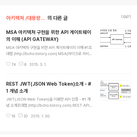
더보기
아키텍쳐 /대용량 아키텍쳐
의 다른 글
MSA 아키텍쳐 구현을 위한 API 게이트웨이
의 이해 (API GATEWAY)
글 내용
MSA 아키텍쳐 구현을 위한 API 게이트웨이의 이해 #1조
대협 (http://bcho.tistory.com) MSA(마이크로 서비스
아키텍쳐, 이하 MSA)와 함께 근래에 떠오르고 있는것이
74
8
2015. 3. 1.
API 게이트 웨이이다. API 게이트웨이는 API서버 앞단에
서 모든 API 서버들의 엔드포인트를 단일화하여 묶어주고
API에 대한 인증과 인가 기능에서 부터 메세지에 따라서
REST JWT(JSON Web Token)소개 - #
여러 서버로 라우팅 하는 고급기능 까지 많은 기능을 담당
할 수 있다.API 게이트웨이의 시작은 MSA가 SOA(서비
1 개념 소개
글 내용
스 지향 아키텍쳐)에서 시작한것 처럼 ESB (Enterprise
JWT(JSON Web Token)을 이용한 API 인증 - #1 개
Service Bus)에서 부터 시작 되었다. 그래서 ESB의 대부
념 소개조대협 (http://bcho.tistory.com) REST API에
분의 컨셉을 많이 승계했는데, ESB의 실패와 단점을 보완
대한 보안과 인증이 화두가 되면서 많이 언급되는 것이 O
해서 만들어진 사상이 API 게이트웨이이다..
18
20
2015. 1. 30.
Auth인데, 근래에 들어서 화두가 되고 있는 것이 JWT (J
SON Web Token)이라는 표준이다. Claim기반 토큰의
개념 OAuth에 의해서 발급되는 access_token은 rand
om string으로 토큰 자체에는 특별한 정보를 가지고 있지