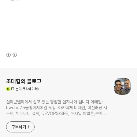
(새창열림)
로그 정보
조대협의 블로그
(새창열림)
IT
분야 크리에이터
실리콘밸리에서 살고 있는 평범한 엔지니어 입니다 이메일-
bwcho75골뱅이지메일 닷컴. 아키텍처 디자인, 머신러닝 시
스템, 빅데이터 설계, DEVOPS/SRE, 애자일 방법론,쿠버네
티스,마이크로서비스, ChatGPT 생성형 AI , CTO 등에 대
한 기술 멘토링과 강의 진행합니다. Linkedin :
구독하기
https://www.linkedin.com/in/terrycho75/