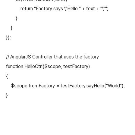
return "Factory says \"Hello " + text + "\"";
}
}
});
// AngularJS Controller that uses the factory
function HelloCtrl($scope, testFactory)
{
$scope.fromFactory = testFactory.sayHello("World");
}