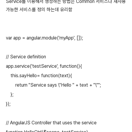
Service를 이용해서 생성하는 방법은 Common 서비스나 재사용
가능한 서비스를 정의 하는데 유리함
var app = angular.module('myApp', []);
// Service definition
app.service('testService', function(){
this.sayHello= function(text){
return "Service says \"Hello " + text + "\"";
};
});
// AngularJS Controller that uses the service