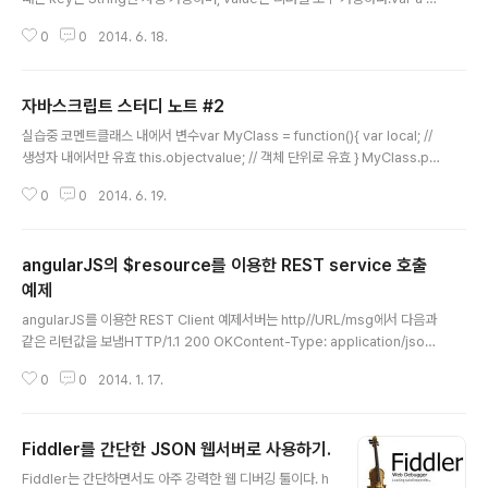
test:function(){ }}; a.test(); 리터럴에 대한 탐색 (순서를 보정하지 않는다.) c
0
0
2014. 6. 18.
f. 배열은 순서를 보장한다.var a={1:[],2:[]}; 1,2 순서대로 나오지 않는다.배열
선언var a = new Array(5); 길이가 5인것 var a = [5]; 멤버가 5인것을 사
용. 리터럴 방식의 선언 방식 아래 리터럴 방식의 선언이 실행 속도가 더 빠름 배
자바스크립트 스터디 노트 #2
열의 형 체크아래와 같이하면, a는 Object로 판별됨typeof a그래서, 아래와
글 내용
같은 방법을 체크하는 게 좋은데,a instanceof Array..
실습중 코멘트클래스 내에서 변수var MyClass = function(){ var local; //
생성자 내에서만 유효 this.objectvalue; // 객체 단위로 유효 } MyClass.pr
ototype.classvalue; /// 클래스 단위로 유효 text와 html$(‘#xxx’).html :
0
0
2014. 6. 19.
등의 HTML 태그가 반영됨 $(‘#xxx’).text : 등의 HTML 태그가 문자열로 저
장됨 (실제 태그 효과가 없어짐)JQueryjqeury 엘리먼트는 생성자에서 객체
변수로 캐슁해서 사용하도록 하는 것이 좋다.클래스클내부 변수나 내부 메서드
angularJS의 $resource를 이용한 REST service 호출
는 _를 사용하거나, _$로 시작하는 것이 좋다. 구글의 자바스크립트 네이밍 컨
벤션 참고할것.자바스크립트 엔진싱글 쓰레드임을 명시 할것. 콜백은 비동기로
예제
글 내용
..
angularJS를 이용한 REST Client 예제서버는 http//URL/msg에서 다음과
같은 리턴값을 보냄HTTP/1.1 200 OKContent-Type: application/json;
charset=utf-8Content-Length: 57 {"data":{"name":"Terry","cit
0
0
2014. 1. 17.
y":"Seoul"}} AngularJS 코드Get JSON{{jsonmsg}}
Fiddler를 간단한 JSON 웹서버로 사용하기.
글 내용
Fiddler는 간단하면서도 아주 강력한 웹 디버깅 툴이다. h