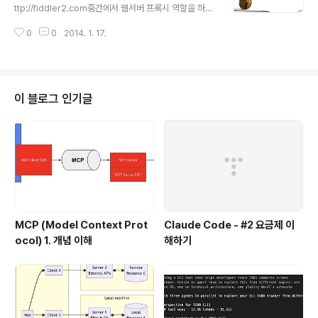
ttp://fiddler2.com중간에서 웹서버 프록시 역할을 하면
서, 오고 가는 트래픽을 모두 모니터링 및 디버깅할 수 도
0
0
2014. 1. 17.
있고, 기존에 보냈던 트래픽을 replay해서 다시 보낼 수
도 있다. (WireShark 보다 웹디버깅 측면에서는 오히려
더 편한듯).여러가지 기능이 있지만,오늘은 Fiddler를 jso
n 웹서버 처럼 사용하는 방법에 대해서 소개하고자 한다.요
즘 들어서, 특히 자바스크립트로 웹 클라이언트를 개발하
이 블로그 인기글
는 일이 잦아지면서, 클라이언트 개발시 서버가 필요한데,
특히 JSON 서버의 경우에는 별도의 서버를 올리고, 간단
하더라도 JSON 서비스를 만들어줘야 하기 때문에, JSO
N 클라이언트를 만드는 입장에서는 꽤나 번거롭다. 이를..
MCP (Model Context Prot
Claude Code - #2 요금제 이
ocol) 1. 개념 이해
해하기