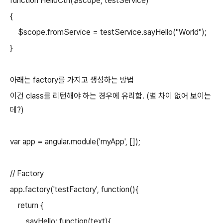
function HelloCtrl($scope, testService)
{
$scope.fromService = testService.sayHello("World");
}
아래는 factory를 가지고 생성하는 방법
이건 class를 리턴해야 하는 경우에 유리함. (별 차이 없어 보이는
데?)
var app = angular.module('myApp', []);
// Factory
app.factory('testFactory', function(){
return {
sayHello: function(text){