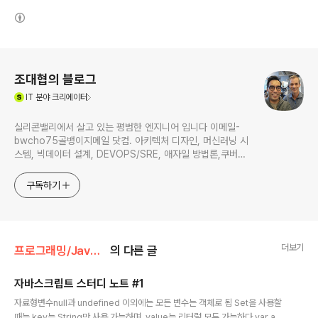
(새창열림)
로그 정보
조대협의 블로그
(새창열림)
IT
분야 크리에이터
실리콘밸리에서 살고 있는 평범한 엔지니어 입니다 이메일-
bwcho75골뱅이지메일 닷컴. 아키텍처 디자인, 머신러닝 시
스템, 빅데이터 설계, DEVOPS/SRE, 애자일 방법론,쿠버네
티스,마이크로서비스, ChatGPT 생성형 AI , CTO 등에 대
한 기술 멘토링과 강의 진행합니다. Linkedin :
구독하기
https://www.linkedin.com/in/terrycho75/
더보기
프로그래밍/JavaScript
의 다른 글
자바스크립트 스터디 노트 #1
글 내용
자료형변수null과 undefined 이외에는 모든 변수는 객체로 됨 Set을 사용할
때는 key는 String만 사용 가능하며, value는 리터럴 모두 가능하다.var a ={