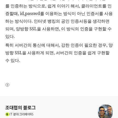
를 인증하는 방식으로
,
쉽게 이야기 해서
,
클라이언트를 인
증할때
, id,passwd
를 이용하는 방식이 아닌 인증서를 사용
하는 방식이다
.
인터넷 뱅킹의 공인 인증서등을 생각하면
되며
,
양방향
SSL
을 사용하면
,
이 방식의 인증을 구현할 수
있다
.
특히 서버간의 통신에 대해서
,
강한 인증이 필요한 경우
,
양
방향
SSL
을 사용하게 되면
,
서버간의 인증을 쉽게 구현할
수 있다
.
(새창열림)
로그 정보
조대협의 블로그
(새창열림)
IT
분야 크리에이터