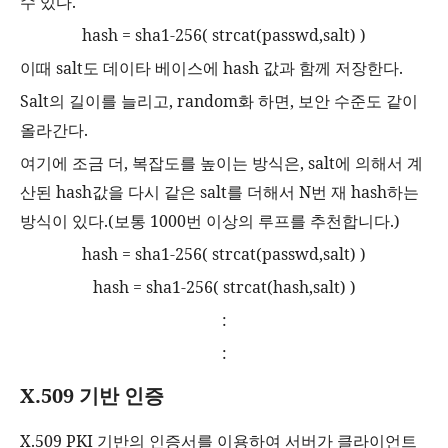
수 있다
.
hash = sha1-256( strcat(passwd,salt) )
이때
salt
도 데이타 베이스에
hash
값과 함께 저장한다
.
Salt
의 길이를 늘리고
, random
화 하면
,
보안 수준도 같이
올라간다
.
여기에 조금 더
,
복잡도를 높이는 방식은
, salt
에 의해서 계
산된
hash
값을 다시 같은
salt
를 더해서
N
번 재
hash
하는
방식이 있다
.(
보통
1000
번 이상의 루프를 추천합니다
.)
hash = sha1-256( strcat(passwd,salt) )
hash = sha1-256( strcat(hash,salt) )
:
:
X.509
기반 인증
X.509 PKI
기반의 인증서를 이용하여 서버가 클라이언트