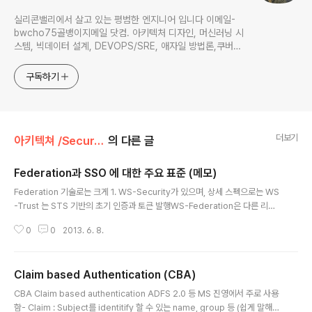
실리콘밸리에서 살고 있는 평범한 엔지니어 입니다 이메일-
bwcho75골뱅이지메일 닷컴. 아키텍처 디자인, 머신러닝 시
스템, 빅데이터 설계, DEVOPS/SRE, 애자일 방법론,쿠버네
티스,마이크로서비스, ChatGPT 생성형 AI , CTO 등에 대
한 기술 멘토링과 강의 진행합니다. Linkedin :
구독하기
https://www.linkedin.com/in/terrycho75/
더보기
아키텍쳐 /Security & IDM
의 다른 글
Federation과 SSO 에 대한 주요 표준 (메모)
글 내용
Federation 기술로는 크게 1. WS-Security가 있으며, 상세 스펙으로는 WS
-Trust 는 STS 기반의 초기 인증과 토큰 발행WS-Federation은 다른 리소
스의 액세스에 대한 토큰 사용을 정의을 정의 2. 반대 진영으로는 SAML 기반
0
0
2013. 6. 8.
의 SSO가 있음 3. 그리고 B2C 진영에는 OAuth도 사용됨 주로 현재 대세는S
SO는 SAML을 사용하고,API를 통한 특정 resource에 대한 접근은 OAuth
를 사용한다. 구글을 사례SSO 구현 : http://support.google.com/a/bin/a
Claim based Authentication (CBA)
nswer.py?hl=ko&answer=60224API 접근 : https://support.googl
글 내용
e.com/a/bin/answer.py?hl=ko&answer=61017&topic..
CBA Claim based authentication ADFS 2.0 등 MS 진영에서 주로 사용
함- Claim : Subject를 identitify 할 수 있는 name, group 등 (쉽게 말해서