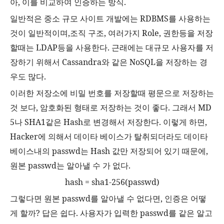
아
,
이를 비교하여 인증하는 방식
.
일반적은 중소 규모 사이트 개발에는
RDBMS
를 사용하는
것이 일반적이며
,
조직 구조
,
여러가지
Role,
권한등을 저장
할때는
LDAP
등을 사용한다
.
근래에는 대규모 사용자를 저
장하기 위해서
Cassandra
와 같은
NoSQL
을 저장하는 경
우도 많다
.
이러한 저장소에 비밀 번호를 저장할때 평문으로 저장하는
것 보다
,
암호화된 형태로 저장하는 것이 좋다
.
그래서
MD
5
나
SHA1
같은
Hash
로 변경해서 저장한다
.
이렇게 하면
,
Hacker
에 의해서 데이타 베이스가 탈취되더라도 데이타
베이스내의
passwd
는
Hash
값만 저장되어 있기 때문에
,
원본
passwd
는 알아낼 수 가 없다
.
hash = sha1-256(passwd)
그렇다면 원본
passwd
를 알아낼 수 없다면
,
인증은 어떻
게 할까
?
답은 쉽다
.
사용자가 입력한
passwd
를 같은 알고