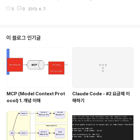
attribute)- Token : Claim을 transpport하기 위한 packet ( 1개 이사으
0
0
2013. 6. 7.
이 claim이 packaging되며, digitial signature로 packaging됨) ex) SA
ML packaging도 하나의 Token의 예- Issuer: Token을 만드는 대상 (Idp
가 주로 Issuer가 되는 경우가 많음)- Secure Token Server (STS) : The
central issuing authority. (In most case STS works as ..
이 블로그 인기글
MCP (Model Context Prot
Claude Code - #2 요금제 이
ocol) 1. 개념 이해
해하기