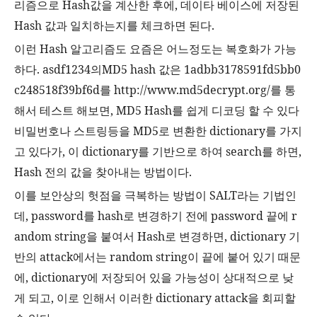
리즘으로
Hash
값을 계산한 후에
,
데이타 베이스에 저장된
Hash
값과 일치하는지를 체크하면 된다
.
이런
Hash
알고리즘도 요즘은 어느정도는 복호화가 가능
하다
. asdf1234
의
MD5 hash
값은
1adbb3178591fd5bb0
c248518f39bf6d
를
http://www.md5decrypt.org/
를 통
해서 테스트 해보면
, MD5 Hash
를 쉽게 디코딩 할 수 있다
비밀번호나 스트링등을
MD5
로 변환한
dictionary
를 가지
고 있다가
,
이
dictionary
를 기반으로 하여
search
를 하면
,
Hash
전의 값을 찾아내는 방법이다
.
이를 보안상의 헛점을 극복하는 방법이
SALT
라는 기법인
데
, password
를
hash
로 변경하기 전에
password
끝에
r
andom string
을 붙여서
Hash
로 변경하면
, dictionary
기
반의
attack
에서는
random string
이 끝에 붙어 있기 때문
에
, dictionary
에 저장되어 있을 가능성이 상대적으로 낮
게 되고
,
이로 인해서 이러한
dictionary attack
을 회피할