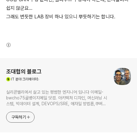
쉽지 않군요...
그래도 번듯한 LAB 장비 하나 있으니 뿌듯하기는 합니다.
(새창열림)
로그 정보
조대협의 블로그
(새창열림)
IT
분야 크리에이터
실리콘밸리에서 살고 있는 평범한 엔지니어 입니다 이메일-
bwcho75골뱅이지메일 닷컴. 아키텍처 디자인, 머신러닝 시
스템, 빅데이터 설계, DEVOPS/SRE, 애자일 방법론,쿠버네
티스,마이크로서비스, ChatGPT 생성형 AI , CTO 등에 대
한 기술 멘토링과 강의 진행합니다. Linkedin :
구독하기
https://www.linkedin.com/in/terrycho75/