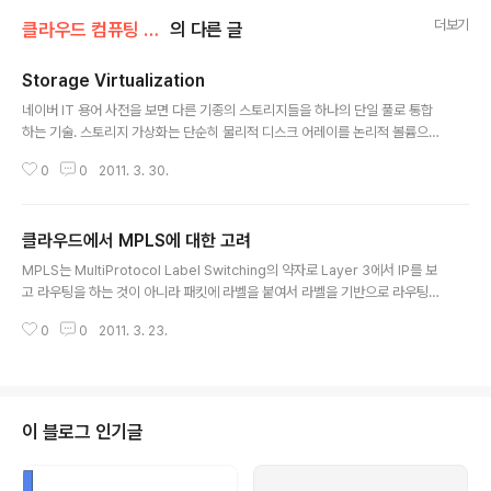
더보기
클라우드 컴퓨팅 & NoSQL/IaaS 클라우드
의 다른 글
Storage Virtualization
글 내용
네이버 IT 용어 사전을 보면 다른 기종의 스토리지들을 하나의 단일 풀로 통합
하는 기술. 스토리지 가상화는 단순히 물리적 디스크 어레이를 논리적 볼륨으로
사상(寫像)시키는 것을 의미하며, 디스크의 가상화는 물론 다른 기종 관리와 백
0
0
2011. 3. 30.
업, 복구의 단순화와 자동화, 구성의 단순화 등을 제공하는 스토리지 통합 관리
솔루션이다. 스토리지 용량이 충분한지 수시로 확인할 수 있고, 예비 스토리지
자원의 준비 비용을 절감할 수 있어 관리의 효율성을 높이고 소유 총비용(TC
클라우드에서 MPLS에 대한 고려
O) 절감 등의 효과를 얻을 수 있다. 출처 : http://terms.naver.com/item.nh
글 내용
n?dirId=205&docId=26198 여러개의 Storage를 묶어서, 하나의 논리 S
MPLS는 MultiProtocol Label Switching의 약자로 Layer 3에서 IP를 보
torage로 묶어 주는 기술로, 다수 벤더에 의해서 제공..
고 라우팅을 하는 것이 아니라 패킷에 라벨을 붙여서 라벨을 기반으로 라우팅을
하는 기법으로 Layer 2 기반으로 라우팅을 수행한다. 그래서 IP 프로토콜뿐만
0
0
2011. 3. 23.
아니라, ATM이나 Frame Relay와 같이 프로토콜 종류에 상관 없이 라우팅이
가능하고, 무엇 보다 빠르다. 단 MPLS를 지원하는 라우터가 비싸다. MPLS는
VPN등에 사용되는데.. IaaS 클라우드 구성에서, Server Rack간의 고속 라우
팅을 하는데 사용하면 좋을 것 같다는.. 돈이 문제지만
이 블로그 인기글