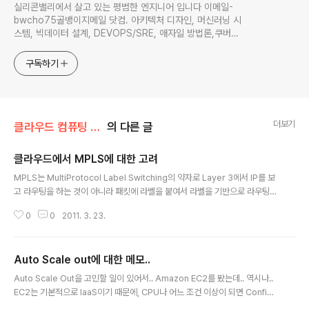
실리콘밸리에서 살고 있는 평범한 엔지니어 입니다 이메일-
bwcho75골뱅이지메일 닷컴. 아키텍처 디자인, 머신러닝 시
스템, 빅데이터 설계, DEVOPS/SRE, 애자일 방법론,쿠버네
티스,마이크로서비스, ChatGPT 생성형 AI , CTO 등에 대
한 기술 멘토링과 강의 진행합니다. Linkedin :
구독하기
https://www.linkedin.com/in/terrycho75/
더보기
클라우드 컴퓨팅 & NoSQL/IaaS 클라우드
의 다른 글
클라우드에서 MPLS에 대한 고려
글 내용
MPLS는 MultiProtocol Label Switching의 약자로 Layer 3에서 IP를 보
고 라우팅을 하는 것이 아니라 패킷에 라벨을 붙여서 라벨을 기반으로 라우팅을
하는 기법으로 Layer 2 기반으로 라우팅을 수행한다. 그래서 IP 프로토콜뿐만
0
0
2011. 3. 23.
아니라, ATM이나 Frame Relay와 같이 프로토콜 종류에 상관 없이 라우팅이
가능하고, 무엇 보다 빠르다. 단 MPLS를 지원하는 라우터가 비싸다. MPLS는
VPN등에 사용되는데.. IaaS 클라우드 구성에서, Server Rack간의 고속 라우
Auto Scale out에 대한 메모..
팅을 하는데 사용하면 좋을 것 같다는.. 돈이 문제지만
글 내용
Auto Scale Out을 고민할 일이 있어서.. Amazon EC2를 봤는데.. 역시나..
EC2는 기본적으로 IaaS이기 때문에, CPU나 어느 조건 이상이 되면 Config
된데로, Scale out이 되는데, AMI 이미지 똑같은 것을 하나 더 띄우고, Load