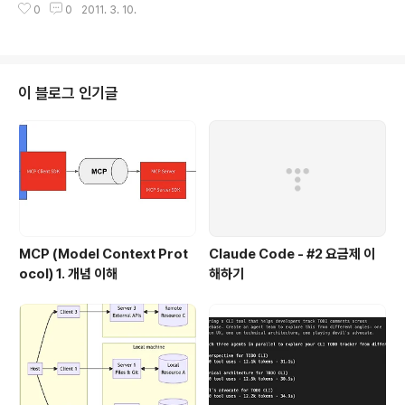
0
0
2011. 3. 10.
Balancer에서 연결해주는 형태.. 즉, 일반적인 웹서버나 클러스터가 안되어 있
는 Tomcat등은 그럭저럭 먹힐거 같은데.. WebLogic,JBoss 등은 어렵다는
이야기, 결국 API로 WLS등 모니터링해서 Scale out할 수 있게 해주고, AMI
이미지도 Instance별로 별도 고려가 되야 하는 형태.. Scale out은 아무래도
PaaS가 유리한듯.. 그리고, DB Auto Scale out 이야기 하시는분들 있는데, ..
이 블로그 인기글
MCP (Model Context Prot
Claude Code - #2 요금제 이
ocol) 1. 개념 이해
해하기