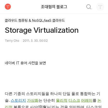
검색하기
조대협의 블로그
티스토리
클라우드 컴퓨팅 & NoSQL/IaaS 클라우드
Storage Virtualization
Terry Cho
2011. 3. 30. 00:02
네이버 IT 용어 사전을 보면
다른 기종의 스토리지들을 하나의 단일 풀로 통합하는 기
술.
스토리지
가상화
는 단순히
물리적
디스크
어레이
를
논
리적
볼륨으로 사상(寫像)시키는 것을 의미하며, 디스크의