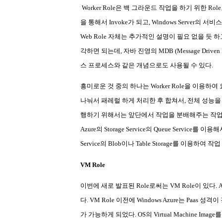
Worker Role
은 백 그라운드 작업을 하기 위한
Role
을 통해서
Invoke
가 되고
, Windows Server
의 서비
Web Role
자체는 추가적인 설명이 필요 없을 듯 하
각하면 되는데
,
자바 진영의
MDB (Message Driven 
스 프로세스와 같은 개념으로도 사용될 수 있다
.
흥미로운 것 중의 하나는
Worker Role
을 이용하여 
나눠서 패레럴 하게 처리한 후 합쳐서
,
전체 성능을
행하기 위해서는 앞단에서 작업을 분배해주는 작업
Azure
의
Storage Service
의
Queue Service
를 이용해
Service
의
Blob
이나
Table Storage
를 이용하여 작업
VM Role
이번에 새로 발표된
Role
로써는
VM Role
이 있다
. 
다
. VM Role
이전에
Windows Azure
는
Paas
성격이
가 가능하게 되었다
. OS
의
Virtual Machine Image
를