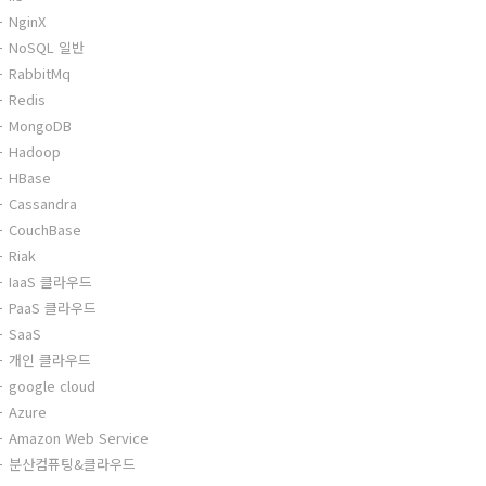
NginX
NoSQL 일반
RabbitMq
Redis
MongoDB
Hadoop
HBase
Cassandra
CouchBase
Riak
IaaS 클라우드
PaaS 클라우드
SaaS
개인 클라우드
google cloud
Azure
Amazon Web Service
분산컴퓨팅&클라우드