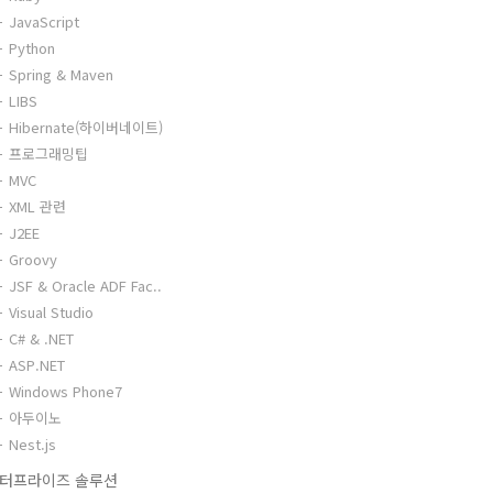
JavaScript
Python
Spring & Maven
LIBS
Hibernate(하이버네이트)
프로그래밍팁
MVC
XML 관련
J2EE
Groovy
JSF & Oracle ADF Fac..
Visual Studio
C# & .NET
ASP.NET
Windows Phone7
아두이노
Nest.js
터프라이즈 솔루션