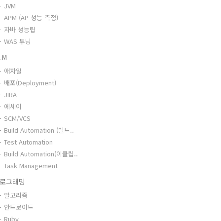
JVM
APM (AP 성능 측정)
자바 성능팁
WAS 튜닝
LM
애자일
배포(Deployment)
JIRA
에세이
SCM/VCS
Build Automation (빌드..
Test Automation
Build Automation(이클립..
Task Management
로그래밍
알고리즘
안드로이드
Ruby