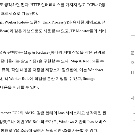
로 생각하면 된다
. HTTP
인터페이스를 가지지 않고
TCP
나
Q
등
스 프로세스로 기동된다
.
고
, Worker Role
은 일종의
Unix Process(?)
와 유사한 개념으로 생
Bean)
과 같은 개념으로도 사용될 수 있고
, TP Monitor
들의 서비
분
요즘 유행하는
Map & Reduce (
하나의 거대 작업을 작은 단위로
 끌어올리는 알고리즘
)
을 구현할 수 있다
. Map & Reduce
를 수
조
 큐와
,
작업 내용을 저장할 저장소가 필요한데
,
이는
Windows
I
서
,
각
Worker Role
에 작업을 분산 지정할 수 있고
, Storage
 내용을 저장할 수 있다
.
사
Amazon EC2
의
AMI
와 같은 형태의
Iaas
서비스라고 생각하면 된
 강했으나
,
이번
VM Role
의 추가로
, Windows
기반의
Iaas
서비스
 통째로
VM Role
에 올려서 독립적인
OS
를 사용할 수 있다
.