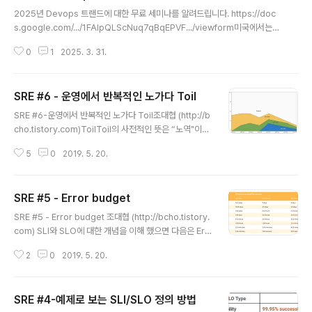
글 내용
2025년 Devops 트랜드에 대한 무료 세미나를 알려드립니다. https://doc
s.google.com/.../1FAIpQLScNuq7qBqEPVF.../viewform미국에서는
이제 Devops는 너무 필수적인 것이라 많이 이야기 하지 않습니다. 그보다 비
0
1
2025. 3. 31.
용 효율화를 위한 Finops, 보안을 위한 Secops와 개발과/운영을 밀접하게 연
계해서 비즈니스 임팩트를 주기 위한 부분을 많이 고민합니다.2025년 Devo
ps트랜드에 대해서 구글의 정명훈님과 전 화해 CTO님 이재광님이 준비했습
SRE #6 - 운영에서 반복적인 노가다 Toil
니다.
글 내용
SRE #6-운영에서 반복적인 노가다 Toil조대협 (http://b
cho.tistory.com)ToilToil의 사전적인 뜻은 “노역"이라
는 뜻을 가지고 있는데, 비속어를 사용해서 표현하자면 운
5
0
2019. 5. 20.
영 업무에서의 “노가다" 정도로 이해하면 된다. Toil 에 대
한 정의를 잘 이해해야 하는데, Toil은 일종의 반복적인 쓸
모없는 작업 정도로 정의할 수 있다.경비 처리나, 회의, 주
SRE #5 - Error budget
간 업무 보고서 작성과 같은 어드민 작업은 Toil에 해당하
글 내용
지 않는다. Toil은 운영상에 발생하는 반복적인 메뉴얼 작
SRE #5 - Error budget 조대협 (http://bcho.tistory.
업인데, 다음과 같은 몇가지 특징으로 정의할 수 있다.메뉴
com) SLI와 SLO에 대한 개념을 이해 했으면 다음은 Err
얼 작업이고 반복적이어야함Toil의 가장 큰 특징은 사람이
or budget에 대한 개념을 이해해야 한다.Error budget
직접 수행하는 메뉴얼 작업이라는 것이다. 그리고 어쩌다
2
0
2019. 5. 20.
은 단순하게 생각하면Error budget = [100% - availa
한번이 아니라 지속적으로 발생하는 반복적인 작..
bility target] 와 같다. 예를 들어 설명하면, 한달에 SLO
가 99.999%를 목표치로 설정했다면, 한달간 SLO는 0.0
SRE #4-예제로 보는 SLI/SLO 정의 방법
01%의 다운 타임을 허용하게되고, 이 0.001%가 Error
글 내용