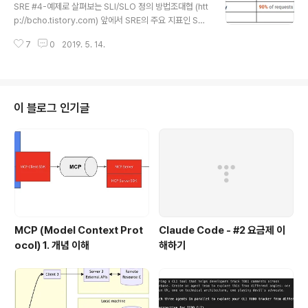
budget이된다. 위의 표는 가용성에 따라서, 허용되는 장
SRE #4-예제로 살펴보는 SLI/SLO 정의 방법조대협 (htt
애 시간을 정리해놓은 표이다.앞의 예제에서 99.999% 가
p://bcho.tistory.com) 앞에서 SRE의 주요 지표인 SL
용률을 목표로 봤을 때 허용되는 장애시간은, 0.001%로
O/SLI의 개념에 대해서 설명하였는데, 그러면 실제 서비스
다운 타임은 한달에 25.9 초만 허용된다. 그러..
7
0
2019. 5. 14.
에서는 어떻게 SLO/SLI를 정의하는지에 대해서 알아본다.
SLI는 사용자 스토리당 3~5개 정도가 적당하다. 사용자
스토리는 로그인, 검색, 상품 상세 정보와 같이 하나의 기능
을 의미한다고 보면된다. 아래 그림과 같은 간단한 게임 서
비스가 있다고 가정하자. 이 서비스는 웹사이트를 가지고
이 블로그 인기글
있고, 그리고 앱을 통해서 접근이 가능한데, 내부적으로 A
PI 서비스를 통해서 서비스가 된다. 내부 서비스에는 사용
자 랭킹(Rank ), 사용자 프로파일 (User profiles) 등의
서비스가 있다. 이 서비스에서 "사용자..
MCP (Model Context Prot
Claude Code - #2 요금제 이
ocol) 1. 개념 이해
해하기