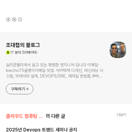
(새창열림)
로그 정보
조대협의 블로그
(새창열림)
IT
분야 크리에이터
실리콘밸리에서 살고 있는 평범한 엔지니어 입니다 이메일-
bwcho75골뱅이지메일 닷컴. 아키텍처 디자인, 머신러닝 시
스템, 빅데이터 설계, DEVOPS/SRE, 애자일 방법론,쿠버네
티스,마이크로서비스, ChatGPT 생성형 AI , CTO 등에 대
한 기술 멘토링과 강의 진행합니다. Linkedin :
구독하기
https://www.linkedin.com/in/terrycho75/
더보기
클라우드 컴퓨팅 & NoSQL/운영 & Devops
의 다른 글
2025년 Devops 트랜드 세미나 공지