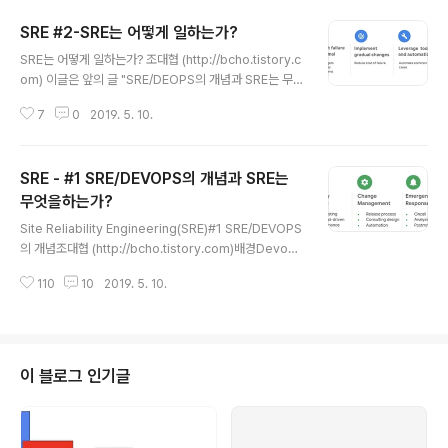
SRE #2-SRE는 어떻게 일하는가?
글 내용
SRE는 어떻게 일하는가? 조대협 (http://bcho.tistory.c
om) 이글은 앞의 글 "SRE/DEOPS의 개념과 SRE는 무엇
을 하는가?" (https://bcho.tistory.com/1325) 와 연결
7
0
2019. 5. 10.
된 글입니다.How SRE does Devops?그럼 SRE들은
이런한 일들을 어떤 방법으로 수행할까? 앞에서 SRE가 해
야 하는 일에 대해서 설명하면서 각각에 대해서 일부를 언
SRE - #1 SRE/DEVOPS의 개념과 SRE는
급했지만, 다시 SRE가 해야하는 일을 하기 위해서는 어떻
게(How) 해야 하는지에 대해서 다시 정리해보자.SRE는
무엇을하는가?
글 내용
앞에서 언급한 다섯가지 일을 하기 위해서 아래와 같이 다
Site Reliability Engineering(SRE)#1 SRE/DEVOPS
섯 가지 방법을 사용한다. (참고 : 구글 NEXT 발표자료 htt
의 개념조대협 (http://bcho.tistory.com)배경Devops
ps://drive.google.com/file/d/1iOMaYIwlUBiGoG
는 운영팀과 개발팀을 하나의 팀으로 묶어놓고 전체적인
2..
110
10
2019. 5. 10.
개발 사이클을 빠르게 하고자 하는 조직 구조이자 문화이
다. 이 Devops라는 컨셉이 소개된지는 오래되었지만, D
evops의 개념 자체는 명확하지만 이 Devops를 어떻게
실전에 적용할것인 가는 여전히 어려운 문제였다.(예전에
정리한 Devops에 대한 개념들 1 , 2) 예전 직장들에 있을
이 블로그 인기글
때 Devops의 개념이 소개되었고 좋은 개념이라는 것은
이해하고 있었지만, 여전히 운영팀은 필요하였고, 그 역할
이 크게 바뀌지 않았다. 심지어 Devops를 하는 기업들도