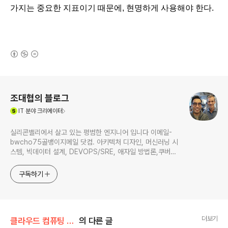
가지는 중요한 지표이기 때문에, 현명하게 사용해야 한다. 
(새창열림)
로그 정보
조대협의 블로그
(새창열림)
IT
분야 크리에이터
실리콘밸리에서 살고 있는 평범한 엔지니어 입니다 이메일-
bwcho75골뱅이지메일 닷컴. 아키텍처 디자인, 머신러닝 시
스템, 빅데이터 설계, DEVOPS/SRE, 애자일 방법론,쿠버네
티스,마이크로서비스, ChatGPT 생성형 AI , CTO 등에 대
한 기술 멘토링과 강의 진행합니다. Linkedin :
구독하기
https://www.linkedin.com/in/terrycho75/
더보기
클라우드 컴퓨팅 & NoSQL/운영 & Devops
의 다른 글