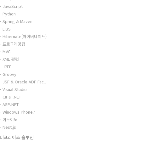
JavaScript
Python
Spring & Maven
LIBS
Hibernate(하이버네이트)
프로그래밍팁
MVC
XML 관련
J2EE
Groovy
JSF & Oracle ADF Fac..
Visual Studio
C# & .NET
ASP.NET
Windows Phone7
아두이노
Nest.js
터프라이즈 솔루션