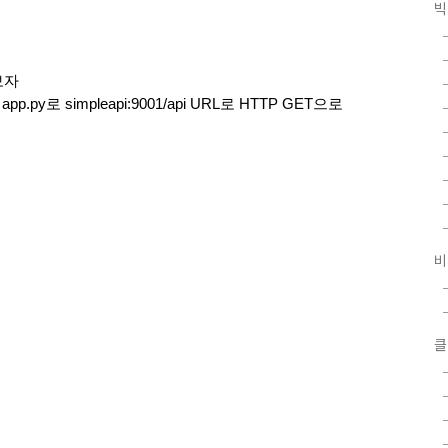
빅
보자
y로 simpleapi:9001/api URL로 HTTP GET으로 
비
클