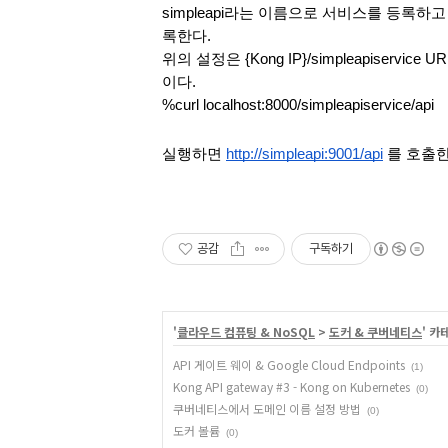
simpleapi라는 이름으로 서비스를 등록하고
록한다.
위의 설정은 {Kong IP}/simpleapiservice U
이다.
%curl localhost:8000/simpleapiservice/api
실행하면 
http://simpleapi:9001/api
 를 호출
공감
구독하기
'
클라우드 컴퓨팅 & NoSQL
>
도커 & 쿠버네티스
' 카
API 게이트 웨이 & Google Cloud Endpoints
(1)
Kong API gateway #3 - Kong on Kubernetes
(0)
쿠버네티스에서 도메인 이름 설정 방법
(0)
도커 볼륨
(0)