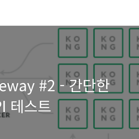
teway #2 - 간단한
I 테스트