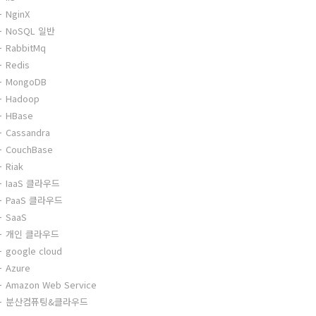
NginX
NoSQL 일반
RabbitMq
Redis
MongoDB
Hadoop
HBase
Cassandra
CouchBase
Riak
IaaS 클라우드
PaaS 클라우드
SaaS
개인 클라우드
google cloud
Azure
Amazon Web Service
분산컴퓨팅&클라우드