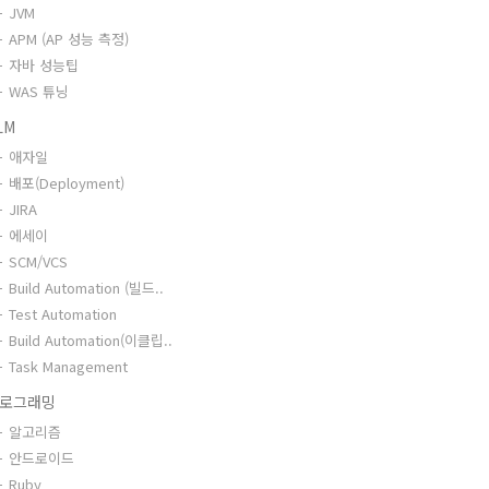
JVM
APM (AP 성능 측정)
자바 성능팁
WAS 튜닝
LM
애자일
배포(Deployment)
JIRA
에세이
SCM/VCS
Build Automation (빌드..
Test Automation
Build Automation(이클립..
Task Management
로그래밍
알고리즘
안드로이드
Ruby