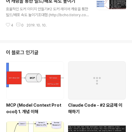
어 캐슁을 통한 빌드/배포 속도 높이기
글 내용
효율적인 도커 이미지 만들기#2 도커 레이어 캐슁을 통한
빌드/배포 속도 높이기조대협 (http://bcho.tistory.co
m) 도커는 이미지 단위로 빌드를 하고 배포를 하지만, 도커
4
0
2019. 10. 10.
의 이미지는 여러개의 레이어로 되어 있다. 아래와 같은 자
바 애플리케이셔을 패키징한 도커 컨테이너 이미지가 있다
고 하자FROM openjdk:8-jre-alpineARG ./target/h
ellospring-0.0.1-SNAPSHOT.jarCOPY ${JAR_FI
LE} app.jarENTRYPOINT ["java","-jar","/app.jar"]
이 블로그 인기글
이 이미지가 어떤 레이어로 구성되어 있는지를 보려면 %d
ocker history {컨테이너 이미지명} 을 실행하면 이미지
의 레이어를 볼 수 있는데, 각각의 명령항에 따라서 레이..
MCP (Model Context Prot
Claude Code - #2 요금제 이
ocol) 1. 개념 이해
해하기