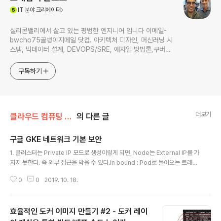
(새창열림)
IT
분야 크리에이터
실리콘밸리에서 살고 있는 평범한 엔지니어 입니다 이메일-
bwcho75골뱅이지메일 닷컴. 아키텍처 디자인, 머신러닝 시
스템, 빅데이터 설계, DEVOPS/SRE, 애자일 방법론,쿠버네
티스,마이크로서비스, ChatGPT 생성형 AI , CTO 등에 대
한 기술 멘토링과 강의 진행합니다. Linkedin :
구독하기
https://www.linkedin.com/in/terrycho75/
더보기
클라우드 컴퓨팅 & NoSQL/도커 & 쿠버네티스
의 다른 글
구글 GKE 네트워크 기본 보안
글 내용
1. 클러스터는 Private IP 모드로 생성이렇게 되면, Node는 External IP를 가
지지 못한다. 즉 외부 접근을 막을 수 있다.In bound : Pod로 들어오는 트래픽
은 Node에 External IP가 없더라도, Service를 통해서 들어올 수 있다.out
0
0
2019. 10. 18.
bound : Cloud NAT를 설정하면 된다.2. Master Node에 대한 접근 제안
Master authorized network 를 설정한후, authorized network에 mas
ter node를 사용할 (kubectl) 대역을 지정한다.
효율적인 도커 이미지 만들기 #2 - 도커 레이