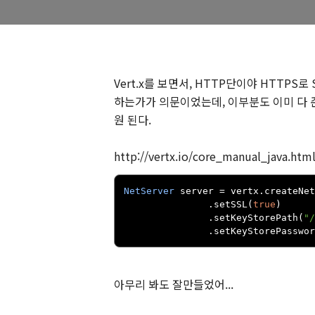
Vert.x를 보면서, HTTP단이야 HTTPS로 S
하는가가 의문이었는데, 이부분도 이미 다 준비되
원 된다.
http://vertx.io/core_manual_java.html
NetServer
 server 
=
 vertx
.
createNet
.
setSSL
(
true
)
.
setKeyStorePath
(
"/
.
setKeyStorePasswor
아무리 봐도 잘만들었어...