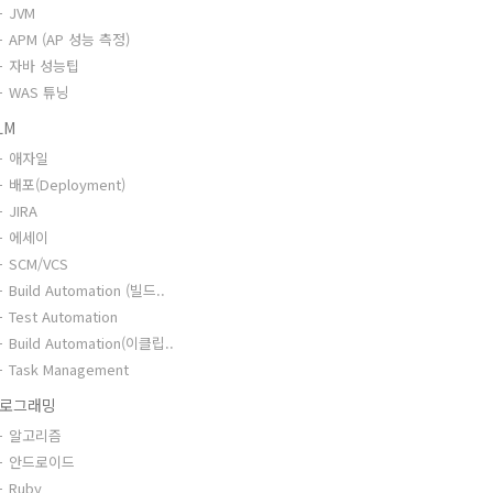
JVM
APM (AP 성능 측정)
자바 성능팁
WAS 튜닝
LM
애자일
배포(Deployment)
JIRA
에세이
SCM/VCS
Build Automation (빌드..
Test Automation
Build Automation(이클립..
Task Management
로그래밍
알고리즘
안드로이드
Ruby