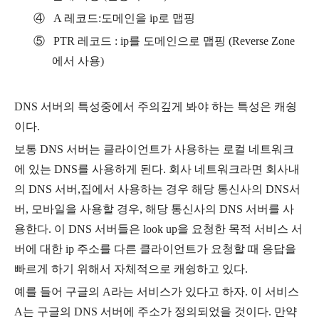
④
A
레코드
:
도메인을
ip
로 맵핑
⑤
PTR
레코드
: ip
를 도메인으로 맵핑
(Reverse Zone
에서 사용
)
DNS
서버의 특성중에서 주의깊게 봐야 하는 특성은 캐슁
이다
.
보통
DNS
서버는 클라이언트가 사용하는 로컬 네트워크
에 있는
DNS
를 사용하게 된다
.
회사 네트워크라면 회사내
의
DNS
서버
,
집에서 사용하는 경우 해당 통신사의
DNS
서
버
,
모바일을 사용할 경우
,
해당 통신사의
DNS
서버를 사
용한다
.
이
DNS
서버들은
look up
을 요청한 목적 서비스 서
버에 대한
ip
주소를 다른 클라이언트가 요청할 때 응답을
빠르게 하기 위해서 자체적으로 캐슁하고 있다
.
예를 들어 구글의
A
라는 서비스가 있다고 하자
.
이 서비스
A
는 구글의
DNS
서버에 주소가 정의되었을 것이다
.
만약