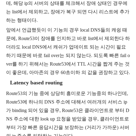
데
,
해당
ip
의 서버의 상태를 체크해서 장애 상태인 경우에
는
list
에서 제외하고
,
장애가 복구 되면 다시 리스트에 추가
하는 형태이다
.
앞에서 언급했듯이 이 기능의 경우
local DNS
들의 캐슁 때
문에
, Route53
이 장애를 인지하고 바로
list
에서 제외한다 하
더라도
local DNS
에서 캐쉬가 업데이트 되는 시간이 필요
하기 때문에 바로
fail over
는 되지 않는다
.
되도록 빠른
fail o
ver
를 하기 위해서는
Route53
에서
TTL
시간을 짭게 주는 것
이 좋은데
,
아마존의 경우
60
초이하 의 값을 권장하고 있다
.
Latency based routing
Route53
의 기능 중에 상당히 흥미로운 기능중의 하나인데
,
Route53
에 하나의
DNS
주소에 대해서 여러개의 서비스
ip
가
binding
되어 있을 경우
, Route53
은 클라이언트로 부터
D
NS
주소에 대한
look up
요청을 받았을 경우
,
클라이언트로
부터 가장 빠른 응답시간을 보장하는
(
거리가 가까운
)
서버
의
ip
주소를 리턴하는 기능이다
.