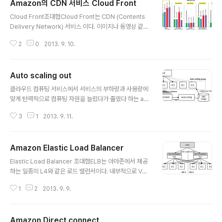
Amazon의 CDN 서비스 Cloud Front
글 내용
Cloud Front조대협Cloud Front는 CDN (Contents
Delivery Network) 서비스 이다. 이미지나 동영상 같은
정적인 컨텐츠들을 서비스하는데, 서버가 있는 데이타 센
2
0
2013. 9. 10.
터에서 서비스를 하게 되면, 네트워크 latency 때문에 성
능이 저하가 되기 때문에, 전세계의 여러 개의 데이타 센터
에 서버(이를 edge node 또는 edge server라고 함)
Auto scaling out
를 넣고, 클라이언트와 가까운 데이타 센터로 부터 컨텐츠
글 내용
를 제공하는 서비스 이다.얼마나 많은 지역별 데이타 센터
클라우드 컴퓨팅 서비스에서 서비스의 부하량과 사용량에
에 edge node를 설치하고 서비스를 제공하느냐, 각 ed
맞게 탄력적으로 컴퓨팅 자원을 늘렸다가 줄였다 하는 aut
ge node의 네트워크 대역폭이나 용량은 충분하느냐가
o scaling 기능은 기존의 인프라가 가지지 못한 큰 장점
서비스의 품질을 결정하는데, 세계적으로 Akamai와 Lim
3
1
2013. 9. 11.
중의 하나이다. 아마존 클라우드 서비스는 이 auto scalin
elight 등의 업체가 유명하다.아마존의 경..
g 기능을 서비스로 제공하고 있다. Auto scaling의 기본
개념 아마존에서 제공하는 auto scaling의 기본 개념은
Amazon Elastic Load Balancer
다음과 같다. 여러 개의 EC 인스턴스들을 auto scaling g
글 내용
roup이라는 하나의 그룹으로 묶어 놓는다. 그리고 각 인스
Elastic Load Balancer 조대협ELB는 아마존에서 제공
턴스들은 ELB 로드 밸런서를 통해서 로드가 분산된다. 이
하는 일종의 L4와 같은 로드 밸런서이다. 내부적으로 VM
그룹을 Cloud Watch라는 아마존의 클라우드 모니터링
위에서 동작하는 소프트웨어 로드밸런서이고, 아마존 환경
솔루션을 통해서 자동으로 감지하게 되는데, 사용자가 정
1
2
2013. 9. 9.
에 맞춰서 최적화 되어 있다. Multiple zone supportEL
의 해놓은 일정한 조건 (예를 들어 평균 CPU..
B는 기본적으로 multiple zone을 지원한다. ELB 생성
시, ELB를 배포할 Amazon Availability Zone을 지정
Amazon Direct connect
할 수 있다. 여러 개의 zone에 multiple ELB instance