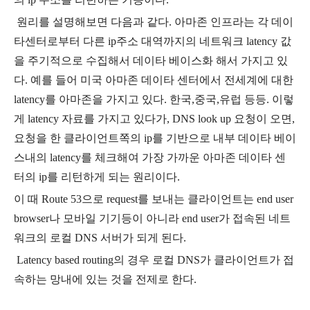
원리를 설명해보면 다음과 같다
.
아마존 인프라는 각 데이
타센터로부터 다른
ip
주소 대역까지의 네트워크
latency
값
을 주기적으로 수집해서 데이타 베이스화 해서 가지고 있
다
.
예를 들어 미국 아마존 데이타 센터에서 전세계에 대한
latency
를 아마존을 가지고 있다
.
한국
,
중국
,
유럽 등등
.
이렇
게
latency
자료를 가지고 있다가
, DNS look up
요청이 오면
,
요청을 한 클라이언트쪽의
ip
를 기반으로 내부 데이타 베이
스내의
latency
를 체크해여 가장 가까운 아마존 데이타 센
터의
ip
를 리턴하게 되는 원리이다
.
이 때
Route 53
으로
request
를 보내는 클라이언트는
end user
browser
나 모바일 기기등이 아니라
end user
가 접속된 네트
워크의 로컬
DNS
서버가 되게 된다
.
Latency based routing
의 경우 로컬
DNS
가 클라이언트가 접
속하는 망내에 있는 것을 전제로 한다
.