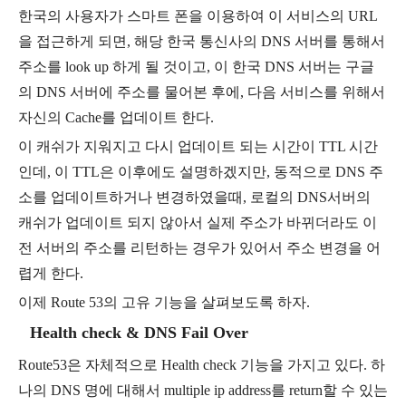
한국의 사용자가 스마트 폰을 이용하여 이 서비스의
URL
을 접근하게 되면
,
해당 한국 통신사의
DNS
서버를 통해서
주소를
look up
하게 될 것이고
,
이 한국
DNS
서버는 구글
의
DNS
서버에 주소를 물어본 후에
,
다음 서비스를 위해서
자신의
Cache
를 업데이트 한다
.
이 캐쉬가 지워지고 다시 업데이트 되는 시간이
TTL
시간
인데
,
이
TTL
은 이후에도 설명하겠지만
,
동적으로
DNS
주
소를 업데이트하거나 변경하였을때
,
로컬의
DNS
서버의
캐쉬가 업데이트 되지 않아서 실제 주소가 바뀌더라도 이
전 서버의 주소를 리턴하는 경우가 있어서 주소 변경을 어
렵게 한다
.
이제
Route 53
의 고유 기능을 살펴보도록 하자
.
Health check & DNS Fail Over
Route53
은 자체적으로
Health check
기능을 가지고 있다
.
하
나의
DNS
명에 대해서
multiple ip address
를
return
할 수 있는