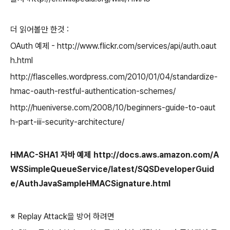
더 읽어볼만 한것 :
OAuth 예제 - http://www.flickr.com/services/api/auth.oaut
h.html
http://flascelles.wordpress.com/2010/01/04/standardize-
hmac-oauth-restful-authentication-schemes/
http://hueniverse.com/2008/10/beginners-guide-to-oaut
h-part-iii-security-architecture/
HMAC-SHA1 자바 예제 http://docs.aws.amazon.com/A
WSSimpleQueueService/latest/SQSDeveloperGuid
e/AuthJavaSampleHMACSignature.html
※ Replay Attack을 방어 하려면