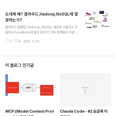
을 원류로 한다.'이 글에서는 대표적인 B2C 기업인 구글의
서비스의 구조를 통하여 구글의 기술을 이해하고 현재 주
도대체 왜? 클라우드,Hadoop,NoSQL에 열
류를 이루는 기술에 대한 배경을 이해함으로써 향후 유사
솔루션에 대한 적용 시나리오를 찾는데 도움을 주기 위해
광하는가?
글 내용
서 작성되었다.' 검색엔진의 일반적인 구조구글은 기본적으
클라우드 컴퓨팅, Hadoop, NoSQL 새로운 기술이고 구
로 검색 서비스를 바탕으로 유입자를 통한 광고 수입을 주
글이나 FaceBook과 같은 B2C의 선두 업체들이 주로 사
요 비지니스 모델로 하고 있다.이메일이나 개인 스토리지
용하는 기술이다. 그런데, 왜 우리도 이 기술에 열광하는
서비스등 많은 서비스들을 가지고는 있지만, 아무래도 그
3
4
2012. 7. 24.
가?재미는 있고, 쓸모는 있는 기술이다. 그런데 필요가 있
뿌리는 검색이다.일반적인 검색 엔진의 구..
나? 한번 더 생각해볼 필요가 있다. 첫번째 HadoopHad
oop의 경우 대용량 데이타를 배치성으로 처리하기 위한
분산 처리 프레임웍이다.여러가지 사용 용도가 있을 수 있
겠지만, 주로 대용량 데이타를 분석하기 위해서 사용된다.
이 블로그 인기글
이런 형태의 데이타 분석은 이미 OLAP이나 BI형태로 솔
루션들이 제공되고 있고, 기업에서는 이미 구축되어 있다.
구글이나 페이스북과 같은 대규모 서비스를 한다면 모를
까? 5000만 인구의 대한민국에서는 그만한 데이타 분석
이 필요할까 과연 의문이다.물..
MCP (Model Context Prot
Claude Code - #2 요금제 이