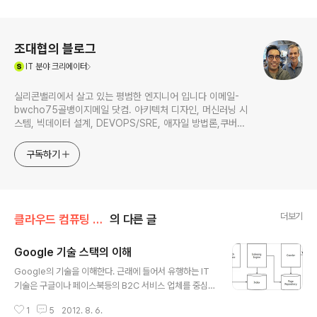
로그 정보
조대협의 블로그
(새창열림)
IT
분야 크리에이터
실리콘밸리에서 살고 있는 평범한 엔지니어 입니다 이메일-
bwcho75골뱅이지메일 닷컴. 아키텍처 디자인, 머신러닝 시
스템, 빅데이터 설계, DEVOPS/SRE, 애자일 방법론,쿠버네
티스,마이크로서비스, ChatGPT 생성형 AI , CTO 등에 대
한 기술 멘토링과 강의 진행합니다. Linkedin :
구독하기
https://www.linkedin.com/in/terrycho75/
더보기
클라우드 컴퓨팅 & NoSQL/분산컴퓨팅&클라우드
의 다른 글
Google 기술 스택의 이해
글 내용
Google의 기술을 이해한다. 근래에 들어서 유행하는 IT
기술은 구글이나 페이스북등의 B2C 서비스 업체를 중심
으로 하여 파생된 기술이 그를 이룬다.클라우드 컴퓨팅, N
1
5
2012. 8. 6.
oSQL, 빅데이타등의 최신기술들 역시 구글이나 페이스북