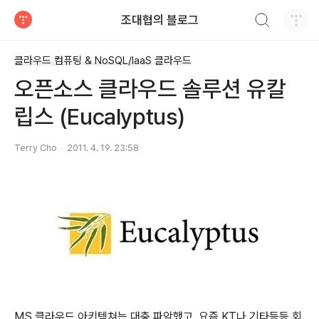
검색하기
조대협의 블로그
티스토리
클라우드 컴퓨팅 & NoSQL/IaaS 클라우드
오픈소스 클라우드 솔루션 유칼
립스 (Eucalyptus)
Terry Cho
2011. 4. 19. 23:58
MS 클라우드 아키텍쳐는 대충 파악했고, 요즘 KT나 기타등등 회