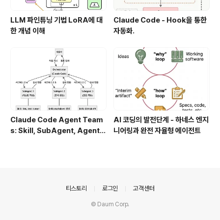
LLM 파인튜닝 기법 LoRA에 대
Claude Code - Hook을 통한
한 개념 이해
자동화.
Claude Code Agent Team
AI 코딩의 발전단계 - 하네스 엔지
s: Skill, SubAgent, Agent T
니어링과 완전 자율형 에이전트
eam 완전 정복
의안내
티스토리
로그인
고객센터
© Daum Corp.