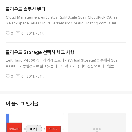
클라우드 솔루션 벤더
글 내용
Cloud Management enStratus RightScale Scalr CloudKick CA Iaa
S RackSpace ReleaCloud Terremark GoGrid Hosting.com Bluelo
ck Cloud Central Cloud OS VMware Eucalyptus Enomaly CA Clou
0
0
2011. 4. 19.
d.com Flexiant Abiquo Nimbula
클라우드 Storage 선택시 체크 사항
글 내용
Left Hand P4000 장비가 가상 스토리지 (Virtual Storage)를 통해서 Scal
e Out이 가능한것으로 알고 있는데. 그래서 저가격 대비 장점으로 파악했는데,
오늘 문서를 살펴보다가 흥미로운 부분이 있어서 메모 하나 P4000으로 VSA
0
0
2011. 4. 11.
(Virtual SAN Appliance)를 구성할 경우 지원되지 않는 사항이다. http://h1
0032.www1.hp.com/ctg/Manual/c01814597.pdf == 지원되지 않는 구
성 • 기존 P4000 SAN Solution 스토리지 위에서 VSA를 실행하는 것은 권
장되지 않습니다. • VSA의 가상 NIC는 Jumbo 프레임, 흐름 제어 설정 수정
또는 TCP 오프로드를 지원하지 않습 니다. 서버의 물리적 NIC를 이러한 기능
이 블로그 인기글
으로 구..