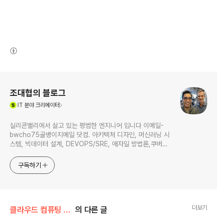
(새창열림)
로그 정보
조대협의 블로그
(새창열림)
IT
분야 크리에이터
실리콘밸리에서 살고 있는 평범한 엔지니어 입니다 이메일-
bwcho75골뱅이지메일 닷컴. 아키텍처 디자인, 머신러닝 시
스템, 빅데이터 설계, DEVOPS/SRE, 애자일 방법론,쿠버네
티스,마이크로서비스, ChatGPT 생성형 AI , CTO 등에 대
한 기술 멘토링과 강의 진행합니다. Linkedin :
구독하기
https://www.linkedin.com/in/terrycho75/
더보기
클라우드 컴퓨팅 & NoSQL/IaaS 클라우드
의 다른 글