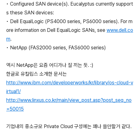
• Configured SAN device(s). Eucalyptus currently support
s these SAN devices:
• Dell EqualLogic (PS4000 series, PS6000 series). For m
ore information on Dell EqualLogic SANs, see
www.dell.co
m
.
• NetApp (FAS2000 series, FAS6000 series)
역시 NetApp은 요즘 어디가나 잘 끼는 듯. :)
한글로 유칼립스 소개한 문서는
http://www.ibm.com/developerworks/kr/library/os-cloud-v
irtual1/
http://www.linxus.co.kr/main/view_post.asp?post_seq_no
=50015
기업내의 중소규모 Private Cloud 구성에는 꽤나 쓸만할거 같다.