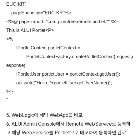
EUC-KR"
pageEncoding="EUC-KR"%>
<%@ page import="com.plumtree.remote.portlet.*" %>
This is ALUI Portlet<P>
<%
IPortletContext portletContext =
PortletContextFactory.createPortletContext(request,r
esponse);
IPortletUser portletUser = portletContext.getUser();
out.write("Hello ,"+portletUser.getUserName());
%>
"
5. WebLogic에 해당 WebApp을 배포
6. ALUI Admin Console에서 Remote WebService로 등록하
고 해당 WebService를 Portlet으로 배포하여 등록하면 완료.