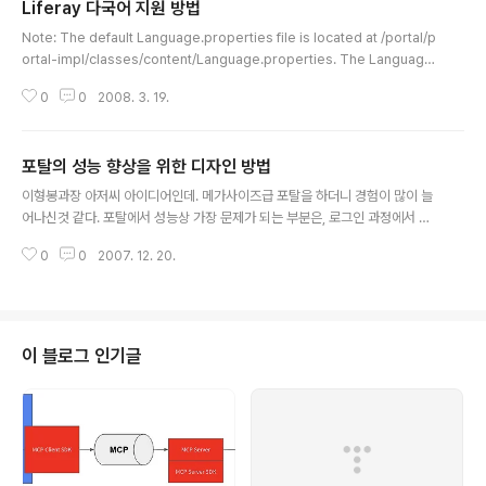
Liferay 다국어 지원 방법
글 내용
Note: The default Language.properties file is located at /portal/p
ortal-impl/classes/content/Language.properties. The Language
-ext.properties file referred to in the docs is located at /ext/ext-i
0
0
2008. 3. 19.
mpl/classes/content/Language-ext.properties http://wiki.liferay.
com/index.php/Development_in_the_ext_environment
포탈의 성능 향상을 위한 디자인 방법
글 내용
이형봉과장 아저씨 아이디어인데. 메가사이즈급 포탈을 하더니 경험이 많이 늘
어나신것 같다. 포탈에서 성능상 가장 문제가 되는 부분은, 로그인 과정에서 개
인화시에 컨트롤 트리 빌딩하는 과정이 많은 시간을 잡아먹게 된다. 이부분이
0
0
2007. 12. 20.
주요 성능 FACTOR가 되는데. 결과적으로 컨트롤 트리에 바인딩되는 컨트롤
의 수를 줄이는것이 가장 키 포인트다. 다른 방법으로 접근은 컨트롤 트리란 데
스크탑 단위로 렌더링이 되기 때문에, 업무 별로 데스크탑을 나누는 것이다. 여
기까지는 다 아는 사실이고 업무에서 개인화를 하는 사람이 있고 하지 않는 사
람이 있다. 로그인했을때 무조건 개인화 페이지를 보여주는것이 아니라, 개인화
이 블로그 인기글
페이지를 따로 만들어서 개인화 탭을 눌렀을때만 개인화 페이지를 보여주는 방
법이다. 개인화 페이지의 구조를 ..