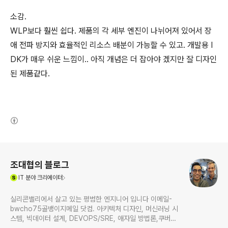
소감.
WLP보다 훨씬 쉽다. 제품의 각 세부 엔진이 나뉘어져 있어서 장
애 전파 방지와 효율적인 리소스 배분이 가능할 수 있고. 개발용 I
DK가 매우 쉬운 느낌이.. 아직 개념은 더 잡아야 겠지만 잘 디자인
된 제품같다.
(새창열림)
로그 정보
조대협의 블로그
(새창열림)
IT
분야 크리에이터
실리콘밸리에서 살고 있는 평범한 엔지니어 입니다 이메일-
bwcho75골뱅이지메일 닷컴. 아키텍처 디자인, 머신러닝 시
스템, 빅데이터 설계, DEVOPS/SRE, 애자일 방법론,쿠버네