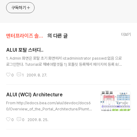
티스,마이크로서비스, ChatGPT 생성형 AI , CTO 등에 대
한 기술 멘토링과 강의 진행합니다. Linkedin :
구독하기
https://www.linkedin.com/in/terrycho75/
더보기
엔터프라이즈 솔루션/포탈
의 다른 글
ALUI 포탈 스터디..
글 내용
1. Admin 화면은 포탈 초기 화면에서 id:administrator passwd:없음 으로
로그인한다. Tutorial로 해봐야할것들 1) 포틀릿 등록해서 페이지에 등록 8/2
8 완료 2) 페이지 레이아웃 변경 포틀릿 추가 삭제 3) 커뮤니티 생성 (8/28완
0
1
2009. 8. 27.
료) 4) 커뮤니티 페이지 생성 / 레이아웃 변경 / 포틀릿 추가(8/28완료) 5) 추가
로 JSP 포틀릿 개발(8/28 완료) 6) ADF 포틀릿 개발 Ensemble 연동
ALUI (WCI) Architecture
글 내용
From http://edocs.bea.com/alui/devdoc/docs6
0/Overview_of_the_Portal_Architecture/Plumtre
eDevDoc_Overview_Intro.htm
0
0
2009. 8. 25.