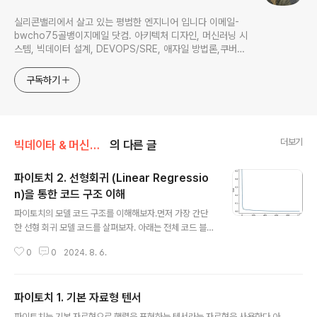
실리콘밸리에서 살고 있는 평범한 엔지니어 입니다 이메일-
bwcho75골뱅이지메일 닷컴. 아키텍처 디자인, 머신러닝 시
스템, 빅데이터 설계, DEVOPS/SRE, 애자일 방법론,쿠버네
티스,마이크로서비스, ChatGPT 생성형 AI , CTO 등에 대
한 기술 멘토링과 강의 진행합니다. Linkedin :
구독하기
https://www.linkedin.com/in/terrycho75/
더보기
빅데이타 & 머신러닝/Pytorch
의 다른 글
파이토치 2. 선형회귀 (Linear Regressio
n)을 통한 코드 구조 이해
글 내용
파이토치의 모델 코드 구조를 이해해보자.먼저 가장 간단
한 선형 회귀 모델 코드를 살펴보자. 아래는 전체 코드 블럭
이다. 아래 코드는 "모두를 위한 딥러닝 시즌 2 파이토치
0
0
2024. 8. 6.
편"을 참고하였다. https://deeplearningzerotoall.git
hub.io/season2/lec_pytorch.htmlimport matplot
lib.pyplot as pltimport numpy as npimport torchi
파이토치 1. 기본 자료형 텐서
mport torch.nn as nnimport torch.nn.functional a
글 내용
s Fimport torch.optim as optim# 데이터x_train = t
파이토치는 기본 자료형으로 행렬을 표현하는 텐서라는 자료형을 사용한다.아