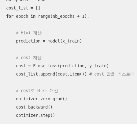
for
 epoch 
in
 range(nb_epochs + 1):

# H(x) 계산
    prediction = model(x_train)

# cost 계산
    cost = F.mse_loss(prediction, y_train)

    cost_list.append(cost.item()) 
# cost 값을 리스트에
# cost로 H(x) 개선
    optimizer.zero_grad()

    cost.backward()

    optimizer.step()