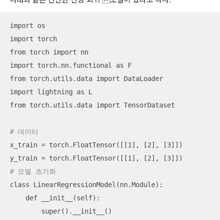
import os

import torch

from torch import nn

import torch.nn.functional as F

from torch.utils.data import DataLoader

import lightning as L

from torch.utils.data import TensorDataset

# 데이터
x_train = torch.FloatTensor([[1], [2], [3]])

# 모델 초기화
class LinearRegressionModel(nn.Module):

    def __init__(self):

        super().__init__()
