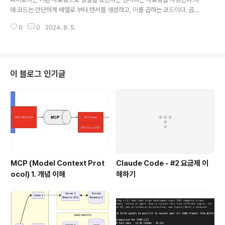
orch.FloatTensor([[1], [2], [3]])y_train = torch.Flo
래 코드는 간단하게 배열로 부터 텐서를 생성하고, 이를 곱하는 코드이다. 곱셈
atTensor([[1], [2],..
은 matmul 함수를 이용하거나 @ 를 이용할 수 있다. # Multiply Tensorsi
0
0
2024. 8. 5.
mport torcha = torch.tensor([[1,2],[3,4]])b = torch.tensor([[1],[1]])
c = torch.matmul(a, b)print(c)print(a@b) GPU에 텐서 생성파이토치에
서는 텐서를 생성할때 텐서가 저장되는 메모리를 지정할 수 있다. 일반적인 메
모리나 또는 GPU가 있을 경우 GPU 메모리를 지정할 수 있다.아래 코드는 GP
U가 있을 경우 텐서 a,b를 GPU에 저장하고 서로 곱한 결과를 출력하는 코드이
이 블로그 인기글
다. # p..
MCP (Model Context Prot
Claude Code - #2 요금제 이
ocol) 1. 개념 이해
해하기