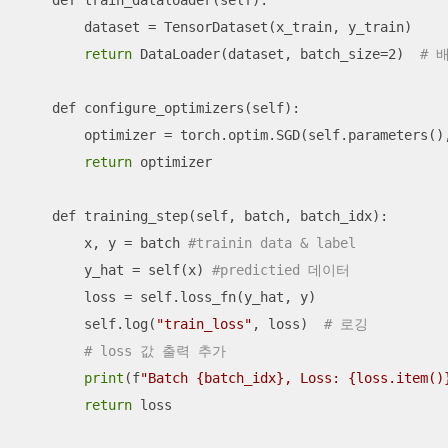
    def train_dataloader(self):

        dataset = TensorDataset(x_train, y_train)

return
 DataLoader(dataset, batch_size=2)  
# 
    def configure_optimizers(self):

        optimizer = torch.optim.SGD(self.parameters(),
return
 optimizer

    def training_step(self, batch, batch_idx):

        x, y = batch 
#trainin data & label
        y_hat = self(x) 
#predictied 데이터
        loss = self.loss_fn(y_hat, y)

        self.log(
"train_loss"
, loss)  
# 로깅
# loss 값 출력 추가
print
(f
"Batch {batch_idx}, Loss: {loss.item()
return
 loss
