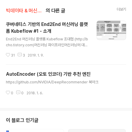
더보기
빅데이타 & 머신러닝/머신러닝
의 다른 글
쿠버네티스 기반의 End2End 머신러닝 플랫
폼 Kubeflow #1 - 소개
글 내용
End2End 머신러닝 플랫폼 Kubeflow 조대협 (http://b
cho.tistory.com)머신러닝 파이프라인머신러닝에 대한
사람들의 선입견중의 하나는 머신러닝에서 수학의 비중이
31
3
2019. 1. 9.
높고, 이를 기반으로한 모델 개발이 전체 시스템의 대부분
일 것이라는 착각이다.그러나 여러 연구와 경험을 참고해
보면, 머신러닝 시스템에서 머신러닝 모델이 차지하는 비
AutoEncoder (오토 인코더) 기반 추천 엔진
중은 전체의 5% 에 불과하다. 실제로 모델을 개발해서 시
글 내용
스템에 배포할때 까지는 모델 개발 시간보다 데이타 분석
https://github.com/NVIDIA/DeepRecommender 북마크
에 소요되는 시간 그리고 개발된 모델을 반복적으로 학습
하면서 튜닝하는 시간이 훨씬 더 길다. 머신러닝 파이프라
0
0
2018. 1. 6.
인은 데이타 탐색에서 부터, 모델 개발, 테스트 그리고 모델
을 통한 서비스와 같이 훨씬 더 복잡한 과정을 거친다. 이를
머신러닝 End to ..
이 블로그 인기글