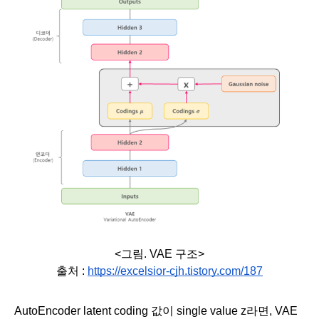
<그림. VAE 구조>
출처 : 
https://excelsior-cjh.tistory.com/187
AutoEncoder latent coding 값이 single value z라면, VAE