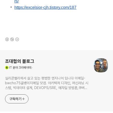
rs/
https://excelsior-cjh.tistory.com/187
(새창열림)
로그 정보
조대협의 블로그
(새창열림)
IT
분야 크리에이터
실리콘밸리에서 살고 있는 평범한 엔지니어 입니다 이메일-
bwcho75골뱅이지메일 닷컴. 아키텍처 디자인, 머신러닝 시
스템, 빅데이터 설계, DEVOPS/SRE, 애자일 방법론,쿠버네
티스,마이크로서비스, ChatGPT 생성형 AI , CTO 등에 대
한 기술 멘토링과 강의 진행합니다. Linkedin :
구독하기
https://www.linkedin.com/in/terrycho75/