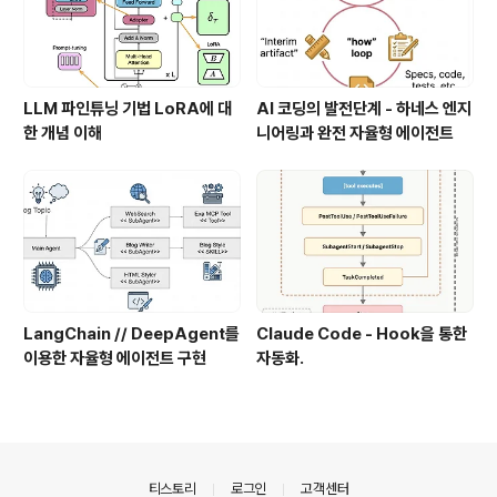
LLM 파인튜닝 기법 LoRA에 대
AI 코딩의 발전단계 - 하네스 엔지
한 개념 이해
니어링과 완전 자율형 에이전트
LangChain // DeepAgent를
Claude Code - Hook을 통한
이용한 자율형 에이전트 구현
자동화.
의안내
티스토리
로그인
고객센터