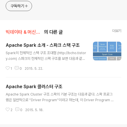
한 기술 멘토링과 강의 진행합니다. Linkedin :
구독하기
https://www.linkedin.com/in/terrycho75/
더보기
빅데이타 & 머신러닝/스트리밍 데이타 처리
의 다른 글
Apache Spark 소개 - 스파크 스택 구조
글 내용
Spark의 전체적인 스택 구조 조대협 (http://bcho.tistor
y.com) 스파크의 전체적인 스택 구조를 보면 다음과 같다.
인프라 계층 : 먼저 스파크가 기동하기 위한 인프라는 스파
1
0
2015. 5. 22.
크가 독립적으로 기동할 수 있는 Standalone Scheudle
r가 있고 (그냥 스팍만 OS위에 깔아서 사용한다고 생각하
면 된다). 또는 하둡 종합 플랫폼인 YARN 위에서 기동될
Apache Spark 클러스터 구조
수 있고 또는 Docker 가상화 플랫폼인 Mesos 위에서
글 내용
기동될 수 있다.스파크 코어 : 메모리 기반의 분산 클러스터
Apache Spark Cluster 구조 스팍의 기본 구조는 다음과 같다. 스팍 프로그
컴퓨팅 환경인 스팍 코어가 그 위에 올라간다. 스파크 라이
램은 일반적으로 “Driver Program”이라고 하는데, 이 Driver Program 은
브러리 : 다음으로는 이 스파크 코어를 이용하여 특정한 기
여러개의 병렬적인 작업으로 나뉘어져사 Spark의 Worker Node(서버)에 있
능에 목적이 맞추어진 각각의 라이브러리가 돌아간다. 빅
2
0
2015. 5. 18.
는 Executor(프로세스)에서 실행된다. 1. SparkContext가 SparkCluster
데이타를 SQL로 핸들링할 수 있게 해주는 S..
Manager에 접속한다. 이 클러스터 메니져는 스팍 자체의 클러스터 메니져가
될 수 도 있고 Mesos,YARN 등이 될 수 있다. 이 클러스터 메니저를 통해서 가