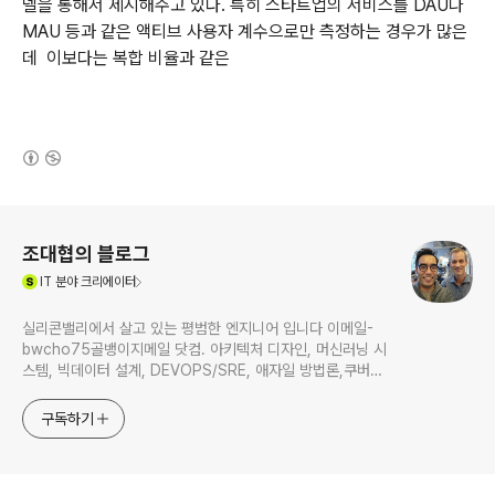
델을 통해서 제시해주고 있다. 특히 스타트업의 서비스를 DAU나
MAU 등과 같은 액티브 사용자 계수으로만 측정하는 경우가 많은
데 이보다는 복합 비율과 같은
(새창열림)
로그 정보
조대협의 블로그
(새창열림)
IT
분야 크리에이터
실리콘밸리에서 살고 있는 평범한 엔지니어 입니다 이메일-
bwcho75골뱅이지메일 닷컴. 아키텍처 디자인, 머신러닝 시
스템, 빅데이터 설계, DEVOPS/SRE, 애자일 방법론,쿠버네
티스,마이크로서비스, ChatGPT 생성형 AI , CTO 등에 대
한 기술 멘토링과 강의 진행합니다. Linkedin :
구독하기
https://www.linkedin.com/in/terrycho75/