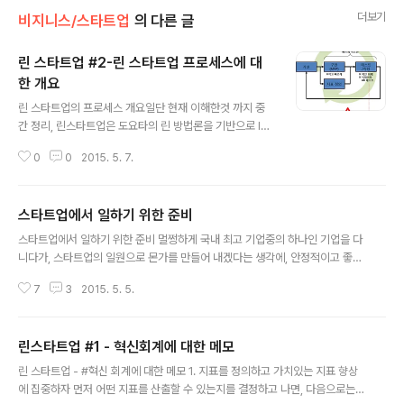
더보기
비지니스/스타트업
의 다른 글
린 스타트업 #2-린 스타트업 프로세스에 대
한 개요
글 내용
린 스타트업의 프로세스 개요일단 현재 이해한것 까지 중
간 정리, 린스타트업은 도요타의 린 방법론을 기반으로 IM
VU의 CTO인 에릭리스가 정리한 스타트업의 프로세스이
0
0
2015. 5. 7.
다.기본적으로 스타트업의 제품 및 서비스 개발의 행위를
학습으로 정의하고 있으며, 빠르게 최소한의 기능을 가지
고 있는 서비스를 빠르게 개발하여 시장에 릴리즈한 후 고
스타트업에서 일하기 위한 준비
객의 반응을 수치화한 데이타를 기반으로, 판단하여 이를
글 내용
기반으로, 제품의 개발 방향이 맞는지를 학습하여 끊임없
스타트업에서 일하기 위한 준비 멀쩡하게 국내 최고 기업중의 하나인 기업을 다
이 서비스를 수정/개발해 나가는 프로세스이다.전체적인
니다가, 스타트업의 일원으로 몬가를 만들어 내겠다는 생각에, 안정적이고 좋은
프로세스를 도식화 하자면 다음과 같다. ※ 이 그림은 일반
직장을 박차고 나왔다. 마흔이 넘은 나이에, 스타트업이라니, 누가 보면 제정신
적으로 소개되는 린스타트업의 프로세스가 아니라, 본인이
7
3
2015. 5. 5.
이 아니라고 할 수 도 있겠지만… 이번이 인생에 있어서 마지막 도전이 아닐까
이해하고 내용을 가감한 프로세스이다. 가설과 구현 먼저
하는 생각이 든다. 해도 후회, 안해도 후회 할거면 해보고 후회하자는 결정을했
가설을 세우고, 이 가설(아이디어)를 기반으로 서비스..
다.지금까지 일해온 방식이, 최종 의사 결정자이기 보다는 의사 결정을 수행하
린스타트업 #1 - 혁신회계에 대한 메모
는 입장에 있었기 때문에, 새로운 일은 나름대로 도전이다더군다나, 대기업이나
글 내용
벤더의 경험에서 스타트업이라는 무한의 정글로 도전을 하면서, 다른 비지니스
린 스타트업 - #혁신 회계에 대한 메모 1. 지표를 정의하고 가치있는 지표 향상
모델과 환경, 그리고 모바일 및 스타트업의 전성 시대에서, 생각하는 방식이 다
에 집중하자 먼저 어떤 지표를 산출할 수 있는지를 결정하고 나면, 다음으로는
른 젊은 사람들과의 일은 ..