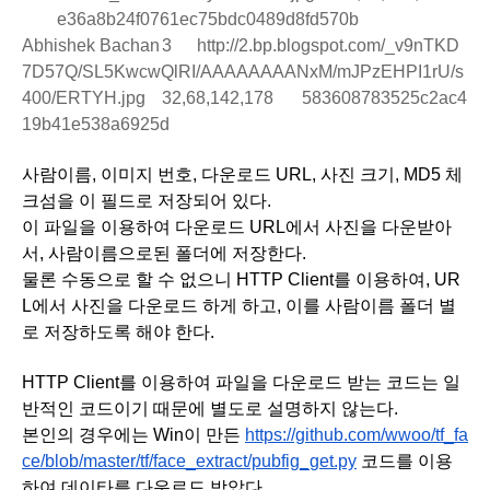
e36a8b24f0761ec75bdc0489d8fd570b
Abhishek Bachan
3
http://2.bp.blogspot.com/_v9nTKD
7D57Q/SL5KwcwQlRI/AAAAAAAANxM/mJPzEHPI1rU/s
400/ERTYH.jpg
32,68,142,178
583608783525c2ac4
19b41e538a6925d
사람이름, 이미지 번호, 다운로드 URL, 사진 크기, MD5 체
크섬을 이 필드로 저장되어 있다.
이 파일을 이용하여 다운로드 URL에서 사진을 다운받아
서, 사람이름으로된 폴더에 저장한다.
물론 수동으로 할 수 없으니 HTTP Client를 이용하여, UR
L에서 사진을 다운로드 하게 하고, 이를 사람이름 폴더 별
로 저장하도록 해야 한다.
HTTP Client를 이용하여 파일을 다운로드 받는 코드는 일
반적인 코드이기 때문에 별도로 설명하지 않는다.
본인의 경우에는 Win이 만든 
https://github.com/wwoo/tf_fa
ce/blob/master/tf/face_extract/pubfig_get.py
 코드를 이용
하여 데이타를 다운로드 받았다.