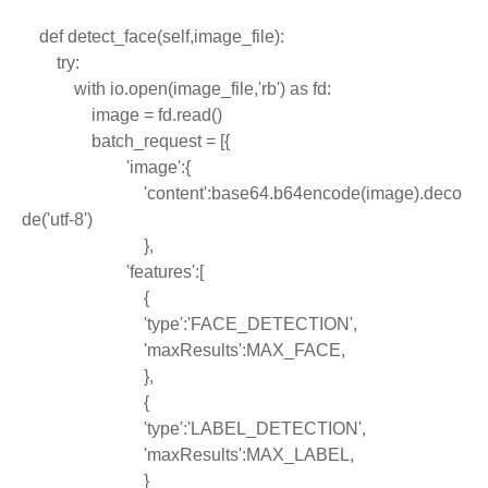
    def detect_face(self,image_file):
        try:
            with io.open(image_file,'rb') as fd:
                image = fd.read()
                batch_request = [{
                        'image':{
                            'content':base64.b64encode(image).deco
de('utf-8')
                            },
                        'features':[
                            {
                            'type':'FACE_DETECTION',
                            'maxResults':MAX_FACE,
                            },
                            {
                            'type':'LABEL_DETECTION',
                            'maxResults':MAX_LABEL,
                            }