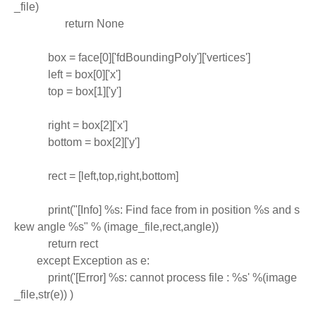
_file)  
                  return None
            box = face[0]['fdBoundingPoly']['vertices']
            left = box[0]['x']
            top = box[1]['y']
            right = box[2]['x']
            bottom = box[2]['y']
            rect = [left,top,right,bottom]
            print("[Info] %s: Find face from in position %s and s
kew angle %s" % (image_file,rect,angle))
            return rect
        except Exception as e:
            print('[Error] %s: cannot process file : %s' %(image
_file,str(e)) )