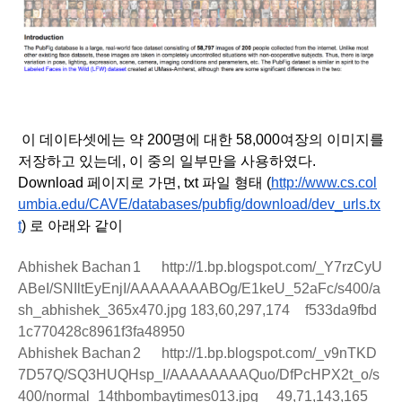
 이 데이타셋에는 약 200명에 대한 58,000여장의 이미지를 
저장하고 있는데, 이 중의 일부만을 사용하였다.
Download 페이지로 가면, txt 파일 형태 (
http://www.cs.col
umbia.edu/CAVE/databases/pubfig/download/dev_urls.tx
t
) 로 아래와 같이 
Abhishek Bachan
1
http://1.bp.blogspot.com/_Y7rzCyU
ABeI/SNIltEyEnjI/AAAAAAAABOg/E1keU_52aFc/s400/a
sh_abhishek_365x470.jpg
183,60,297,174
f533da9fbd
1c770428c8961f3fa48950
Abhishek Bachan
2
http://1.bp.blogspot.com/_v9nTKD
7D57Q/SQ3HUQHsp_I/AAAAAAAAQuo/DfPcHPX2t_o/s
400/normal_14thbombaytimes013.jpg
49,71,143,165