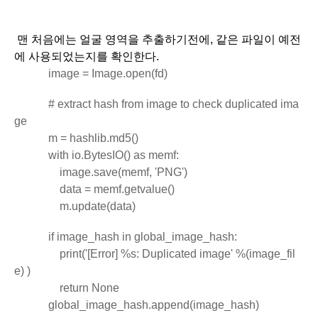
 맨 처음에는 얼굴 영역을 추출하기전에, 같은 파일이 예전
에 사용되었는지를 확인한다.
          image = Image.open(fd)  
            # extract hash from image to check duplicated ima
ge
            m = hashlib.md5()
            with io.BytesIO() as memf:
                image.save(memf, 'PNG')
                data = memf.getvalue()
                m.update(data)
            if image_hash in global_image_hash:
                print('[Error] %s: Duplicated image' %(image_fil
e) )
                return None
            global_image_hash.append(image_hash)