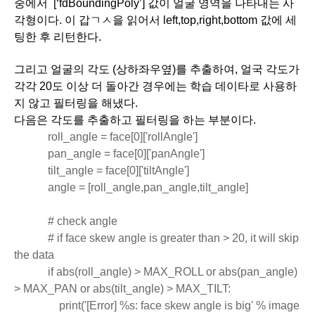
중에서  [‘fdBoundingPoly’] 값이 얼굴 영역을 나타내는 사
각형이다. 이 갑ㄱㅅ을 읽어서 left,top,right,bottom 값에 세
팅한 후 리턴한다. 
그리고 얼굴의 각도 (상하좌우옆)를 추출하여, 얼국 각도가 
각각 20도 이상 더 돌아간 경우에는 학습 데이타로 사용하
지 않고 필터링을 해냈다.
다음은 각도를 추출하고 필터링을 하는 부분이다.
           roll_angle = face[0]['rollAngle']
            pan_angle = face[0]['panAngle']
            tilt_angle = face[0]['tiltAngle']
            angle = [roll_angle,pan_angle,tilt_angle]
            # check angle
            # if face skew angle is greater than > 20, it will skip 
the data
            if abs(roll_angle) > MAX_ROLL or abs(pan_angle) 
> MAX_PAN or abs(tilt_angle) > MAX_TILT:
                print('[Error] %s: face skew angle is big' % image