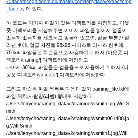
75/facerecognition/blob/master/com/terry/face/extract/crop
_face.py
 에 있다.
이 코드는 이미지 파일이 있는 디렉토리를 지정하고, 아웃
풋 디렉토리를 지정해주면 이미지 파일을 읽어서 얼굴이 
있는지 없는지를 체크하고 얼굴이 있으면, 얼굴 부분만 잘
라낸 후에, 얼굴 사진을 96x96 사이즈로 리사즈 한후에, 
70%의 파일들은 학습용으로 사용하기 위해서 {아웃풋 디
렉토리/training/} 디렉토리에 저장하고
나머지 30%의 파일들은 검증용으로 사용하기 위해서 {아
웃풋 디렉토리/validate/} 디렉토리에 저장한다.
그리고 학습용 파일 목록은 다음과 같이 training_file.txt에 
파일 위치,사람명(라벨) 형태로 저장하고
/Users/terrycho/traning_datav2/training/wsmith.jpg,Will S
mith
/Users/terrycho/traning_datav2/training/wsmith061408.jp
g,Will Smith
/Users/terrycho/traning_datav2/training/wsmith1.jpg,Will 