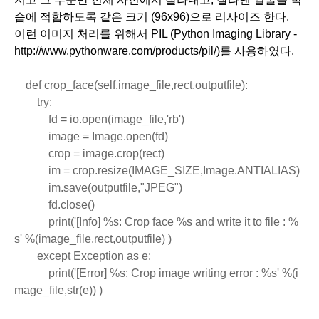
습에 적합하도록 같은 크기 (96x96)으로 리사이즈 한다.
이런 이미지 처리를 위해서 PIL (Python Imaging Library - 
http://www.pythonware.com/products/pil/)를 사용하였다. 
 def crop_face(self,image_file,rect,outputfile):
        try:
            fd = io.open(image_file,'rb')
            image = Image.open(fd)  
            crop = image.crop(rect)
            im = crop.resize(IMAGE_SIZE,Image.ANTIALIAS)
            im.save(outputfile,"JPEG")
            fd.close()
            print('[Info] %s: Crop face %s and write it to file : %
s' %(image_file,rect,outputfile) )
        except Exception as e:
            print('[Error] %s: Crop image writing error : %s' %(i
mage_file,str(e)) )