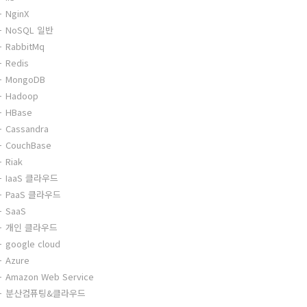
NginX
NoSQL 일반
RabbitMq
Redis
MongoDB
Hadoop
HBase
Cassandra
CouchBase
Riak
IaaS 클라우드
PaaS 클라우드
SaaS
개인 클라우드
google cloud
Azure
Amazon Web Service
분산컴퓨팅&클라우드