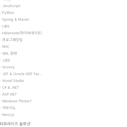
JavaScript
Python
Spring & Maven
LIBS
Hibernate(하이버네이트)
프로그래밍팁
MVC
XML 관련
J2EE
Groovy
JSF & Oracle ADF Fac..
Visual Studio
C# & .NET
ASP.NET
Windows Phone7
아두이노
Nest.js
터프라이즈 솔루션