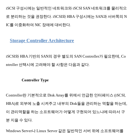
iSCSI
구성시에는 일반적인 네트워크와
iSCSI SAN
네트워크를 물리적으
로 분리하는 것을 권장한다
. iSCSI
와
HBA
구성시에는
SAN
과 서버쪽의
N
IC
를 이중화하여
NIC
장애에 대비한다
.
Storage Controller Architecture
iSCSI
와
HBA
기반의
SAN
의 경우 별도의
SAN Controller
가 필요한데
, Co
ntroller
선택시에 고려해야 할 사항은 다음과 같다
.
Controller Type
Controller
란 기본적으로
Disk Array
를 위에서 언급한 인터페이스
(iSCSI,
HBA)
로 외부에 노출 시켜주고 내부의
Disk
들을 관리하는 역할을 하는데
,
이 관리역할을 하는 소프트웨어가 어떻게 구현되어 있느냐에 따라서 구
분 지을 수 있다
.
Windows Server
나
Linux Server
같은 일반적인 서버 위에 소프트웨어를