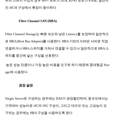
위의 스위치 구성의 경우
SFP+
포트가
20
개
, RJ-45
포트가
4
개로
,
일반적
인
iSCSI
구성에서 확장이 용이하다
.
Fibre Channel SAN (HBA)
Fibre Channel Storage
는 빠른 속도와 낮은
Latency
를 보장하며 일반적으
로
HBA (Host Bus Adapter)
를 사용한다
. HBA
기반의
SAN
은 서버로 직접
연결하거나
HBA
스위치를 거쳐서 연결할 수 있으나 일반적으로
HBA
스
위치를 중간에 넣는 구성을 선호한다
.
높은 성능 만큼이나 가장 높은 비용을 요구로 하기 때문에 중대형급
Stor
age
에 사용된다
.
권장 설정
Single Server
로 구성하는 경우에는
DAS
가 권장할만하며
,
중규모에서는
가격대비 성능비로
iSCSI 10G
구성이
,
그리고 대규모 또는 고성능이 요
구되는 경우에는
HBA
구성을 사용하도록 한다
.