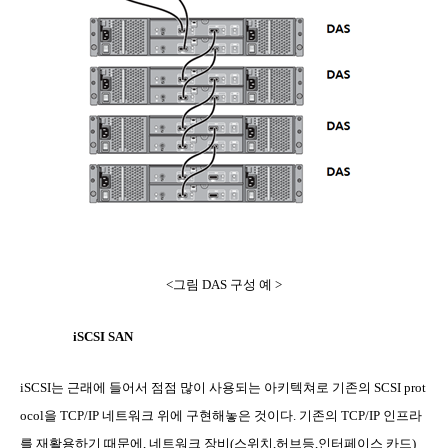
<
그림
DAS
구성 예
>
iSCSI SAN
iSCSI
는 근래에 들어서 점점 많이 사용되는 아키텍쳐로 기존의
SCSI prot
ocol
을
TCP/IP
네트워크 위에 구현해놓은 것이다
.
기존의
TCP/IP
인프라
를 재활용하기 때문에
,
네트워크 장비
(
스위치
,
허브등
,
인터페이스 카드
)