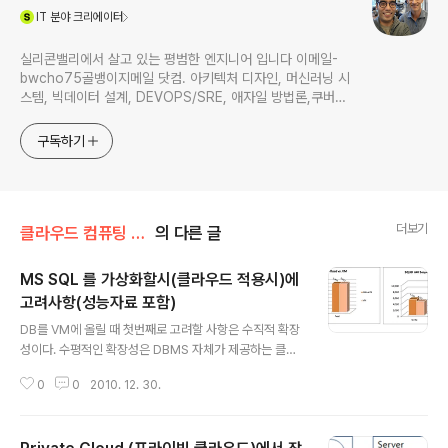
(새창열림)
IT
분야 크리에이터
실리콘밸리에서 살고 있는 평범한 엔지니어 입니다 이메일-
bwcho75골뱅이지메일 닷컴. 아키텍처 디자인, 머신러닝 시
스템, 빅데이터 설계, DEVOPS/SRE, 애자일 방법론,쿠버네
티스,마이크로서비스, ChatGPT 생성형 AI , CTO 등에 대
한 기술 멘토링과 강의 진행합니다. Linkedin :
구독하기
https://www.linkedin.com/in/terrycho75/
더보기
클라우드 컴퓨팅 & NoSQL/IaaS 클라우드
의 다른 글
MS SQL 를 가상화할시(클라우드 적용시)에
고려사항(성능자료 포함)
글 내용
DB를 VM에 올릴 때 첫번째로 고려할 사항은 수직적 확장
성이다. 수평적인 확장성은 DBMS 자체가 제공하는 클러
스터 기능을 이용해야 한다. (MS SQL의 경우 수평 확장
0
0
2010. 12. 30.
불가, ORACLE의 경우 RAC를 이용하여 수평확장 가능).
만약에 DBMS 자체 클러스터링에 대한 확장이 불가능하
다면 애플리케이션 단에서 Database Sharding등을 이