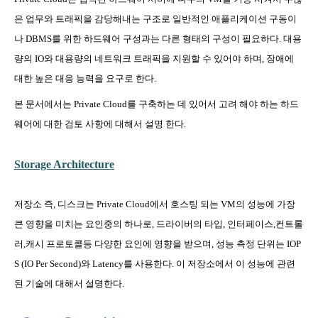
은 업무와 트래픽을 감당해내는 구조로 일반적인 애플리케이션 구동이
나
DBMS
를 위한 하드웨어 구성과는 다른 형태의 구성이 필요하다
.
대용
량의
IO
와 대용량의 네트워크 트래픽을 지원할 수 있어야 하며
,
장애에
대한 높은 대응 능력을 요구로 한다
.
본 문서에서는
Private Cloud
를 구축하는 데 있어서 고려 해야 하는 하드
웨어에 대한 검토 사항에 대해서 설명 한다
.
Storage Architecture
저장소 즉
,
디스크는
Private Cloud
에서 호스팅 되는
VM
의 성능에 가장
큰 영향을 미치는 요인중의 하나로
,
드라이버의 타입
,
인터페이스
,
컨트롤
러
,
캐시 프로토콜등 다양한 요인에 영향을 받으며
,
성능 측정 단위는
IOP
S (IO Per Second)
와
Latency
를 사용한다
.
이 저장소에서 이 성능에 관련
된 기술에 대해서 설명한다
.