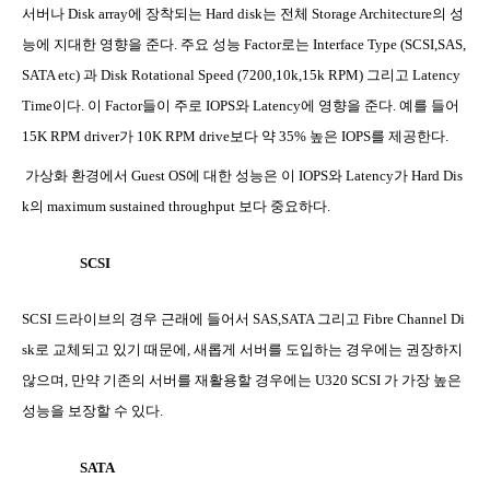
서버나
Disk array
에 장착되는
Hard disk
는 전체
Storage Architecture
의 성
능에 지대한 영향을 준다
.
주요 성능
Factor
로는
Interface Type (SCSI,SAS,
SATA etc)
과
Disk Rotational Speed (7200,10k,15k RPM)
그리고
Latency
Time
이다
.
이
Factor
들이 주로
IOPS
와
Latency
에 영향을 준다
.
예를 들어
15K RPM driver
가
10K RPM drive
보다 약
35%
높은
IOPS
를 제공한다
.
가상화 환경에서
Guest OS
에 대한 성능은 이
IOPS
와
Latency
가
Hard Dis
k
의
maximum sustained throughput
보다 중요하다
.
SCSI
SCSI
드라이브의 경우 근래에 들어서
SAS,SATA
그리고
Fibre Channel Di
sk
로 교체되고 있기 때문에
,
새롭게 서버를 도입하는 경우에는 권장하지
않으며
,
만약 기존의 서버를 재활용할 경우에는
U320 SCSI
가 가장 높은
성능을 보장할 수 있다
.
SATA