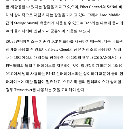
를 재활용할 수 있다는 장점을 가지고 있으며
, Fiber Channel
의
SAN
에 비
해서 상대적으로 저렴 하다는 장점을 가지고 있다
.
그래서
Low~Middle
급의
Storage Array
에 유용하게 사용될 수 있으며
DAS
와는 다르게 동시에
여러 물리서버에 연결 되서 공유되어 사용될 수 있다
.
iSCSI
인터페이스는 기존의
TCP
인프라를 사용하기 때문에
,
기존 네트웍
장비를 사용할 수 있으나
, Private Cloud
의 공유 저장소로 사용하기 위해
서는
10G
이상의 대역폭을 권장하며
,
이
10G
의 경우
iSCSI SAN
에서는
S
FP+
형태의 물리 인터페이스를 지원하는 것이 일반적이기 때문에
10/10
0/1G
에서 널리 사용하는
RJ-45
인터페이스와는 상이하기 때문에 물리 인
터페이스에 대한 점검이 필요하고
,
스위치와 물리 인터페이스가 상이할
경우
Transceiver
를 사용하는 것을 고려해야 한다
.