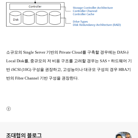
소규모의
Single Server
기반의
Private Cloud
를 구축할 경우에는
DAS
나
Local Disk
를
,
중규모의 저 비용 구조를 고려할 경우는
SAS +
하드웨어 기
반
iSCSI (10G)
구성을 권장하고
,
고성능이나 대규모 구성의 경우
HBA
기
반의
Fibre Channel
기반 구성을 권장한다
.
(새창열림)
로그 정보
조대협의 블로그