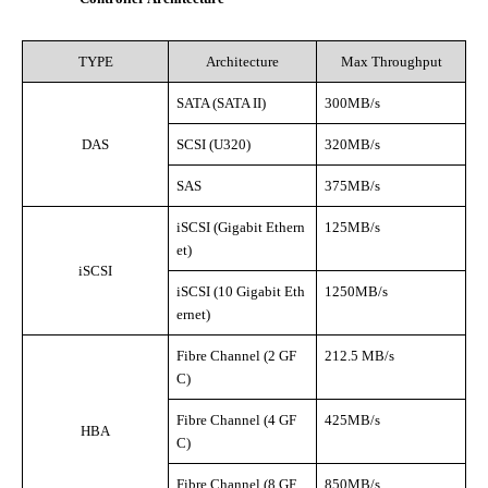
TYPE
Architecture
Max Throughput
SATA (SATA II)
300MB/s
DAS
SCSI (U320)
320MB/s
SAS
375MB/s
iSCSI (Gigabit Ethern
125MB/s
et)
iSCSI
iSCSI (10 Gigabit Eth
1250MB/s
ernet)
Fibre Channel (2 GF
212.5 MB/s
C)
Fibre Channel (4 GF
425MB/s
HBA
C)
Fibre Channel (8 GF
850MB/s