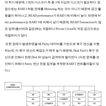
야 하기 때문에
, 1
개의 디스크가 즉 총
3
개 이상의 디스크가 필요하다
.
장
점으로는
RAID 1
처럼 전체를
Mirroring
하는 것이 아니기 때문에 공간 활
용율이 뛰어나고
, READ performance
가
RAID 1
에 비해서 높다
.
반면에
W
rite performance
는
RAID 1
에 비해서 낮기 때문에
, READ Transaction
이 많
은 업무
(
웹서버와 같은
)
에는 적합하나
Private Cloud
의 저장 공간으로는
적절하지가 않다
.
또한 장애가 발생하였을 때
Parity
데이터를 기반으로 복구 연산을 수행
하는데
,
이 복구 연산의 복잡도가 매우 높기 때문에
, Disk Fail
시 복구 연
산으로 인해서 전체
Disk IO
성능이 급격하게 떨어진다
. (
이런 문제를 보
안하기 위해서
Parity
연산 전용 칩셋을 부착한
RAID 5
컨트롤러들이 있
다
.)