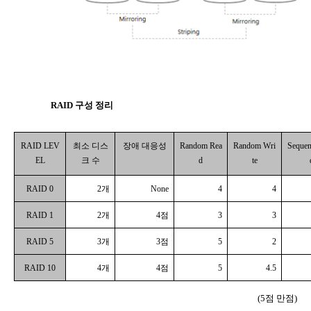
RAID
구성 정리
RAID LEV
최소 디스
장애 대응성
Random Rea
Random Wri
Sequen
EL
크 수
d
te
RAID 0
2
개
None
4
4
RAID 1
2
개
4
점
3
3
RAID 5
3
개
3
점
5
2
RAID 10
4
개
4
점
5
4.5
(5
점 만점
)