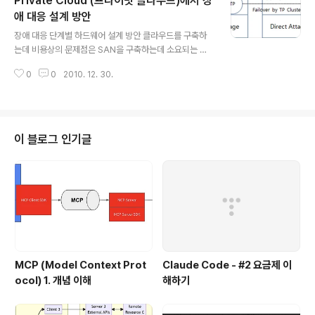
Private Cloud (프라이빗 클라우드)에서 장
용하여 확장을 하는 안을 고려할 수 있다. 수직적 확장의 경
우 현재까지 Hyper-V가 최대 CPU 4 코어까지만 지원하
애 대응 설계 방안
글 내용
기 때문에, 더 이상의 용량이 필요한 경우 분리된 Physica
장애 대응 단계별 하드웨어 설계 방안 클라우드를 구축하
l Machine을 사용하는 방법을 사용해야 한다. DBMS를
는데 비용상의 문제점은 SAN을 구축하는데 소요되는 비
VM에 올릴 경우 가상화에 대한 Cost로 인하여 성능이 떨
용이다. SAN Controller와 Switch에 많은 비용이 소요
어지는데, 그 중에서 성능에 가장 큰 영향을 미치는 것이..
0
0
2010. 12. 30.
되는데, 서버별 사용 시나리오별로 SAN 사용 여부를 판단
함으로써 전체 하드웨어 구축 비용을 절약할 수 있다. 소프
트웨어를 이용한 장애 대응 Tuxedo와 같은 TP Monitor
나 Tomcat과 같은 Web Application Server 등은 소
프트웨어 자체적으로 Cluster 구축을 통해서 Fail Over
이 블로그 인기글
를 지원하거나 장애가 났을 때 일시적으로 Transaction
이 중단되는 것을 허용하는 경우가 많다. 이런 경우에는 S
AN을 구성하지 않고 Server에 직접 연결된 DAS를 이용
해서 서비스를 제공한다. 권장 시나리오 : ..
MCP (Model Context Prot
Claude Code - #2 요금제 이
ocol) 1. 개념 이해
해하기