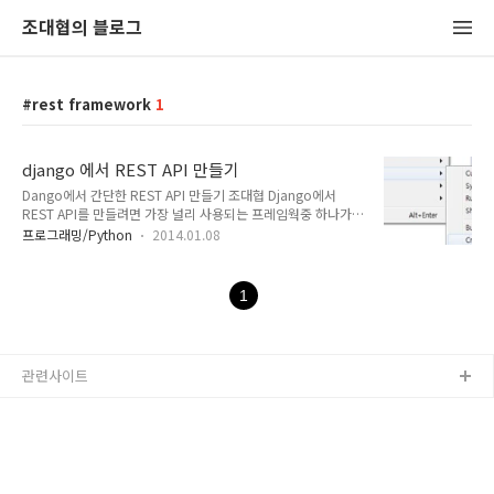
조대협의 블로그
rest framework
1
django 에서 REST API 만들기
Dango에서 간단한 REST API 만들기 조대협 Django에서
REST API를 만들려면 가장 널리 사용되는 프레임웍중 하나가
dango rest_framework이다.http://django-rest-
프로그래밍/Python
2014.01.08
framework.org/tutorial/quickstart 설치는 다음과 같다.pip
install djangorestframeworkpip install markdown #
Markdown support for the browsable API.pip install
1
django-filter # Filtering support 1. quickstart라는 앱을 생
성
C:\Users\terry\git\django_restframework_sample\djang
o_restframework_sample>p..
관련사이트