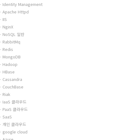
Identity Management
Apache Httpd
IIS
NginX
NoSQL 일반
RabbitMq
Redis
MongoDB
Hadoop
HBase
Cassandra
CouchBase
Riak
IaaS 클라우드
PaaS 클라우드
SaaS
개인 클라우드
google cloud
Azure