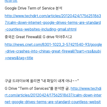
ncol;txt
Google Drive Term of Service 분석
http://www.techdirt.com/articles/20120424/1756251863
7/calm-down-internet-google-drives-terms-are-standard
-countless-websites-including-gmail.shtml
중국은 Great Firewall로 G drive 막아주시고
http://news.cnet.com/8301-1023_3-57421540-93/google
-drive-crashes-into-chinas-great-firewall/?part=rss&subj
=news&tag=title
구글 드라이브에 올리면 "내 파일이 내게 아냐~~"
G Drive "Term of Services"를 분석한 글.
http://www.techdi
rt.com/articles/20120424/17562518637/calm-down-inter
net-google-drives-terms-are-standard-countless-websit