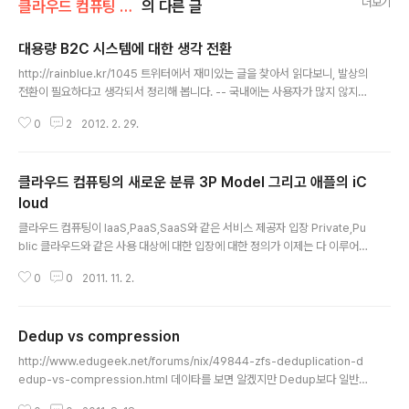
더보기
클라우드 컴퓨팅 & NoSQL/개인 클라우드
의 다른 글
대용량 B2C 시스템에 대한 생각 전환
글 내용
http://rainblue.kr/1045 트위터에서 재미있는 글을 찾아서 읽다보니, 발상의
전환이 필요하다고 생각되서 정리해 봅니다. -- 국내에는 사용자가 많지 않지
만, 트위터보다 많은 트래픽을 자랑하는 마이크로 블로깅 도구입니다. (소셜 네
0
2
2012. 2. 29.
트웤의 넘버 투 라고 자랑하네요.) 하루에 5억 PV, 초당 4만 request, 하루에
3TB 데이터를 저장하는 서비스를 위해 1천대 이상의 서버를 운용하는 텀블러.
4명의 엔지니어가 전형적인 LAMP 스택으로 시작했지만, 지금은 20명의 엔지
클라우드 컴퓨팅의 새로운 분류 3P Model 그리고 애플의 iC
니어가 점점 성장하는 사이트를 분산환경으로 진화시키고 있다네요 -- 초당 4
만 TPS, 경이로운 숫자입니다. 처음에는 LAMP로 개발했고 현재는 Scala로
loud
글 내용
전환중이며, 메인 데이타 베이스는 아직도 MySQL에 Shardi..
클라우드 컴퓨팅이 IaaS,PaaS,SaaS와 같은 서비스 제공자 입장 Private,Pu
blic 클라우드와 같은 사용 대상에 대한 입장에 대한 정의가 이제는 다 이루어졌
고, 구축 및 서비스가 성숙해가는 단계에서 근래에 시트릭스에서 3P 라는 클라
0
0
2011. 11. 2.
우드 컨셉을 발표했다. 기존 클라우드가 기업 내부에서 사용하는 Private 기업
이 외부 자원을 사용하는 Public 이었다면 여기에 하나 더해서 + Personal C
loud의 개념을 추가하여 발표하였다. 새로운 클라우드 컴퓨팅 개념이라기 보다
Dedup vs compression
는 기존에 있었던 형태의 서비스를 조금 관점을 바꿔서 체계화 시킨 것에 불과
글 내용
하지만, 이 체계화 자체가 의미를 갖는다. Personal Cloud는 기업이 아니라
http://www.edugeek.net/forums/nix/49844-zfs-deduplication-d
각각의 개인에게 클라우드 서비스를 제공한다는 개념이다. 즉 ..
edup-vs-compression.html 데이타를 보면 알겠지만 Dedup보다 일반적
인 케이스는 Compression이 용량 절약면에서는 이익. Dedup은 Backup