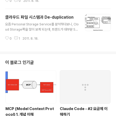
0
0
2011. 8. 18.
이나 Delta 기반의 Versioning에 유리.
클라우드 파일 시스템과 De-duplication
글 내용
요즘 Personal Storage Service를 분석하다보니, Clo
ud Storage쪽을 많이 보게 되는데, 트렌드가 대부분 S3
나 SWIFT같은 Blob Storage를 뒤에 넣고, 중간에 이를
0
1
2011. 8. 18.
File System으로 바꿔주는 서버 계층을 두고, Client에
마치 NDrive 처럼 Fuse를 이용해서 마운트 하는게 대세
다. CyberDuck같은 오픈 소스를 보면 KT SS나 Amaz
on S3등을 Storage로 저장해서 파일을 저장할 수 있게
해준다. 요즘 관심이 가는 부분이 이 구조에서 중간에 File
이 블로그 인기글
System으로 바꿔주는 엔진 부분인데, De-duplication
쪽이 관심이다. 이유인 즉, SWIFT의 경우 데이타 안정성
(무결성)을 보장하기 위해서 물리적으로 3Copy를 유지하
기 때문에..
MCP (Model Context Prot
Claude Code - #2 요금제 이
ocol) 1. 개념 이해
해하기