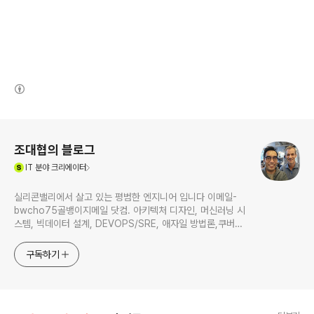
(새창열림)
로그 정보
조대협의 블로그
(새창열림)
IT
분야 크리에이터
실리콘밸리에서 살고 있는 평범한 엔지니어 입니다 이메일-
bwcho75골뱅이지메일 닷컴. 아키텍처 디자인, 머신러닝 시
스템, 빅데이터 설계, DEVOPS/SRE, 애자일 방법론,쿠버네
티스,마이크로서비스, ChatGPT 생성형 AI , CTO 등에 대
한 기술 멘토링과 강의 진행합니다. Linkedin :
구독하기
https://www.linkedin.com/in/terrycho75/