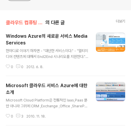
더보기
클라우드 컴퓨팅 & NoSQL/Azure
의 다른 글
Windows Azure의 새로운 서비스 Media
Services
글 내용
한마디로 이야기 하자면 - "대단한 서비스이다." - "멀티미
디어 컨텐츠에 대해서 End2End 시나리오를 지원한다." -
"독보적인 서비스이다" 주관적인 생각이지만 그만큼 가치
0
0
2012. 6. 8.
가 있는 서비스라고 생각한다. 2012년 6월8일 한국 시간
오전 5시에 Windows Azure의 새 버전이 발표되었다.
여기에 클라우드 서비스로 추가된 것이 'Windows Azur
Microsoft 클라우드 서비스 Azure에 대한
e Media Services"이다. 이 서비스의 시나리오를 요약
하자면 1) [업로드] 컨텐츠 사업자가 Azure에 멀티미디어
소개
글 내용
컨텐츠를 업로드 하면, 2) [워크플로우] 사용자가 정한 컨
Microsoft Cloud Platform은 전통적인 Iaas,Paas 뿐
텐츠 처리 로직을 수행하게 되는데 3) [인코딩] 컨텐츠를
만 아니라 그위에 CRM ,Exchange ,Office ,SharePoi
필요한 포맷으로 인코딩 하고 4) [Ingestion] 각종 후처리
nt 등 다양한 형태의 소프트웨어를 서비스 형태로 제공하
(광고 삽입,메타데이타 추출등)를 거치..
0
3
2010. 11. 18.
고, Xbox Live나 Windows Live와 같은 애플리케이션
서비스도 제공한다. 그러나 본 문서에서는 전체 Microsof
t Cloud에 대한 설명을 하는 것이 아니라 엔터프라이즈 애