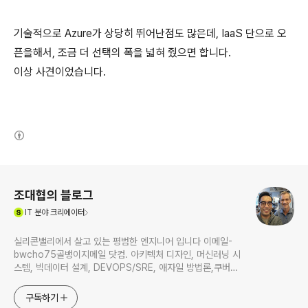
기술적으로 Azure가 상당히 뛰어난점도 많은데, IaaS 단으로 오
픈을해서, 조금 더 선택의 폭을 넓혀 줬으면 합니다.
이상 사견이었습니다.
(새창열림)
로그 정보
조대협의 블로그
(새창열림)
IT
분야 크리에이터
실리콘밸리에서 살고 있는 평범한 엔지니어 입니다 이메일-
bwcho75골뱅이지메일 닷컴. 아키텍처 디자인, 머신러닝 시
스템, 빅데이터 설계, DEVOPS/SRE, 애자일 방법론,쿠버네
티스,마이크로서비스, ChatGPT 생성형 AI , CTO 등에 대
한 기술 멘토링과 강의 진행합니다. Linkedin :
구독하기
https://www.linkedin.com/in/terrycho75/