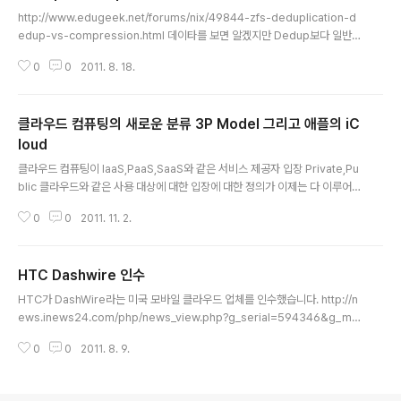
글 내용
http://www.edugeek.net/forums/nix/49844-zfs-deduplication-d
edup-vs-compression.html 데이타를 보면 알겠지만 Dedup보다 일반적
인 케이스는 Compression이 용량 절약면에서는 이익. Dedup은 Backup
0
0
2011. 8. 18.
이나 Delta 기반의 Versioning에 유리.
클라우드 컴퓨팅의 새로운 분류 3P Model 그리고 애플의 iC
loud
글 내용
클라우드 컴퓨팅이 IaaS,PaaS,SaaS와 같은 서비스 제공자 입장 Private,Pu
blic 클라우드와 같은 사용 대상에 대한 입장에 대한 정의가 이제는 다 이루어졌
고, 구축 및 서비스가 성숙해가는 단계에서 근래에 시트릭스에서 3P 라는 클라
0
0
2011. 11. 2.
우드 컨셉을 발표했다. 기존 클라우드가 기업 내부에서 사용하는 Private 기업
이 외부 자원을 사용하는 Public 이었다면 여기에 하나 더해서 + Personal C
loud의 개념을 추가하여 발표하였다. 새로운 클라우드 컴퓨팅 개념이라기 보다
HTC Dashwire 인수
는 기존에 있었던 형태의 서비스를 조금 관점을 바꿔서 체계화 시킨 것에 불과
글 내용
하지만, 이 체계화 자체가 의미를 갖는다. Personal Cloud는 기업이 아니라
HTC가 DashWire라는 미국 모바일 클라우드 업체를 인수했습니다. http://n
각각의 개인에게 클라우드 서비스를 제공한다는 개념이다. 즉 ..
ews.inews24.com/php/news_view.php?g_serial=594346&g_me
nu=020800&rrf=nv iCloud로 애플이 모바일 시장을 다 뒤집어 놓은 상태
0
0
2011. 8. 9.
에서 첫번째 타 업체의 움직임입니다. HTC는 Sense라는 서버 플랫폼을 가지
고 있기는 하지만, Apple의 iCloud의 변화 속도와 서비스를 따라가기에는 Inf
ra 투자나 신규 서비스 개발들이 쉽지 않은게 사실인데, HTC는 인수 대응 방식