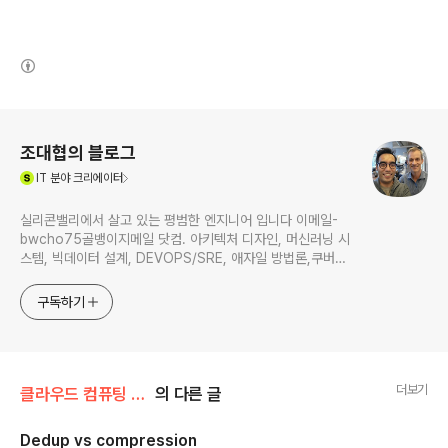
(새창열림)
로그 정보
조대협의 블로그
(새창열림)
IT
분야 크리에이터
실리콘밸리에서 살고 있는 평범한 엔지니어 입니다 이메일-
bwcho75골뱅이지메일 닷컴. 아키텍처 디자인, 머신러닝 시
스템, 빅데이터 설계, DEVOPS/SRE, 애자일 방법론,쿠버네
티스,마이크로서비스, ChatGPT 생성형 AI , CTO 등에 대
한 기술 멘토링과 강의 진행합니다. Linkedin :
구독하기
https://www.linkedin.com/in/terrycho75/
더보기
클라우드 컴퓨팅 & NoSQL/개인 클라우드
의 다른 글
Dedup vs compression