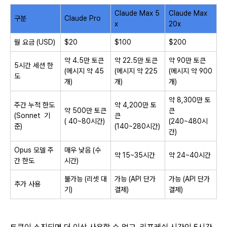
Claude Max 5
Claude Max
구분
Claude Pro
x
20x
월 요금 (USD)
$20
$100
$200
약 4.5만 토큰
약 22.5만 토큰
약 90만 토큰
5시간 세션 한
(메시지 약 45
(메시지 약 225
(메시지 약 900
도
개)
개)
개)
약 8,300만 토
주간 누적 한도
약 4,200만 토
약 500만 토큰
큰
(Sonnet 기
큰
( 40~80시간)
(240~480시
준)
(140~280시간)
간)
Opus 모델 주
매우 낮음 (수
약 15~35시간
약 24~40시간
간 한도
시간)
불가능 (리셋 대
가능 (API 단가
가능 (API 단가
추가 사용
기)
결제)
결제)