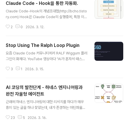
Claude Code - Hook을 통한 자동화.
서는 Shift tab을 누르면 아래 그림과 같이 입력 프롬프트창 아래에 “Plan mo
글 내용
de”로 변경된것을 확인할 수 있다. Plan mode 에서는 claude code가 좀
Claude Code-Hook의 개념조대협(http://bcho.tisto
더 깊게 생..
ry.com) Hook은 Claude Code의 실행중에, 특정 이벤
트가 발생하였을때 사용자가 정해 지정해놓은 Shell Com
2
0
2026. 3. 12.
mand나, HTTP 요청 또는 프롬프트를 실행할 수 있는 기
능이다. 예를 들어, Claude Code를 통해서 파일을 에디
트 했을때 자동으로, 포맷팅을 검사하도록 지시할 수 있다.
Stop Using The Ralph Loop Plugin
물론 프롬프트를 통해서 지시할 수 도 있지만, 프롬프트는
글 내용
가이드일뿐 Claude 모델이 지킬 수 도, 안 지킬 수 도 있
요즘 Claude Code 커뮤니티에서 RALF Wiggum 플러
다. 그래서 조금 더 명시적으로 어떤 이벤트가 발생했을때
그인이 화제다. YouTube 영상마다 "AI가 혼자서 태스크
사용자가 특정 명령을 수정하도록 강제할 수 있다. 클로드
를 10번씩 반복해서 끝내준다!"는 식의 소개가 넘쳐나고
코드의 라이프 사이클Claude Code의 Life cycle와, 각
3
1
2026. 3. 15.
있다. 그런데, 재미있는 유투브 영상을 하나 찾았다. Claud
각 툴을 걸 수 있는 포인트..
e Code의 RALF 루프를 사용하지 말라는 건데, 내용을
보면 다음과 같다. 지금 사람들이 열광하는 그 Claude Co
AI 코딩의 발전단계 - 하네스 엔지니어링과
de 플러그인은 진짜 RALF Loop가 아니다.RALF 프레임
워크를 만든 창시자 본인이 Twitter와 YouTube에서 며
완전 자율형 에이전트
글 내용
칠째 이 점을 직접 지적하고 있다. 원본 RALF Loop와 Cl
근래에 하네스 엔지니어링에 대한 리서치를 하다가 매우
aude Code의 RALF Wiggum 플러그인은 겉으로는 비
흥미 있는 글을 하나 찾았는데, 내가 존경하는 마틴파울러
슷해 보이지만, 핵심 동작 방식에서 중요한 차이가 있다고
님 사이트에, 올라온 Keif Morris의 글이다. 참고 : http
말이다.그렇다면, 진짜 RALF..
23
5
2026. 3. 16.
s://martinfowler.com/articles/exploring-gen-ai/
humans-and-agents.html 이 글은 개발에서, AI 에이