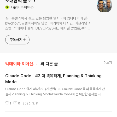
조대협의 블로그
(새창열림)
IT
분야 크리에이터
실리콘밸리에서 살고 있는 평범한 엔지니어 입니다 이메일-
bwcho75골뱅이지메일 닷컴. 아키텍처 디자인, 머신러닝 시
스템, 빅데이터 설계, DEVOPS/SRE, 애자일 방법론,쿠버네
티스,마이크로서비스, ChatGPT 생성형 AI , CTO 등에 대
한 기술 멘토링과 강의 진행합니다. Linkedin :
구독하기
https://www.linkedin.com/in/terrycho75/
더보기
빅데이타 & 머신러닝/Agentic coding
의 다른 글
Claude Code - #3 더 똑똑하게, Planning & Thinking
Mode
글 내용
Claude Code 쉽게 따라하기 (기본편)- 3. Claude Code를 더 똑똑하게 만
들자 Planning & Thinking ModeClaude Code에는 복잡한 문제를 더 똑
똑하게 풀어낼 수 있는 Planning과 Thinking 모드라는 것이 있다. Planning
1
0
2026. 3. 9.
mode코드에 대한 조금 더 디테일한 분석이 필요하거나, 복잡한 구현이 필요하
거나 여러 파일을 참고해야 할때는 Claude Code가 더 자세하게 계획을 만들
도록 할 수 있는데, 이를 Plan mode라고 한다. Plan mode를 사용하기 위해