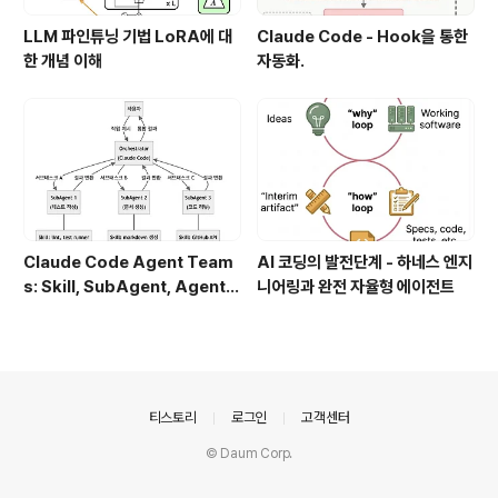
LLM 파인튜닝 기법 LoRA에 대
Claude Code - Hook을 통한
한 개념 이해
자동화.
Claude Code Agent Team
AI 코딩의 발전단계 - 하네스 엔지
s: Skill, SubAgent, Agent T
니어링과 완전 자율형 에이전트
eam 완전 정복
의안내
티스토리
로그인
고객센터
© Daum Corp.