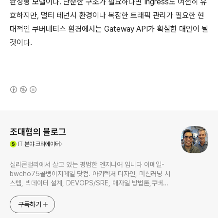
완성형 모델이다. 단순한 구조가 필요하다면 Ingress도 여전히 유
효하지만, 멀티 테넌시 환경이나 복잡한 트래픽 관리가 필요한 현
대적인 쿠버네티스 환경에서는 Gateway API가 확실한 대안이 될
것이다.
(새창열림)
로그 정보
조대협의 블로그
(새창열림)
IT
분야 크리에이터
실리콘밸리에서 살고 있는 평범한 엔지니어 입니다 이메일-
bwcho75골뱅이지메일 닷컴. 아키텍처 디자인, 머신러닝 시
스템, 빅데이터 설계, DEVOPS/SRE, 애자일 방법론,쿠버네
티스,마이크로서비스, ChatGPT 생성형 AI , CTO 등에 대
한 기술 멘토링과 강의 진행합니다. Linkedin :
구독하기
https://www.linkedin.com/in/terrycho75/