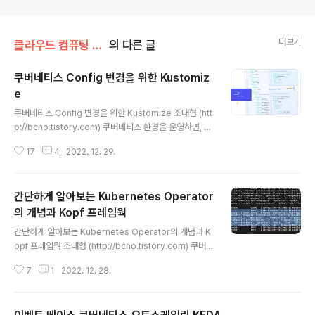
더보기
클라우드 컴퓨팅 & NoSQL/도커 & 쿠버네티스
의 다른 글
쿠버네티스 Config 변경을 위한 Kustomiz
e
글 내용
쿠버네티스 Config 변경을 위한 Kustomize 조대협 (htt
p://bcho.tistory.com) 쿠버네티스 환경을 운영하면, 같
은 설정을 다른 클러스터에 배포해야 하는 시나리오가 있
17
4
2022. 12. 29.
다. 예를 들어서 애플리케이션을 개발/테스트/운영 (dev/s
tage/production)환경에 배포해야 하는데, 이 경우에 세
부 설정이 조금씩 다를 수 있다. 이때 각 환경별로 파일을
간단하게 알아보는 Kubernetes Operator
만들면 관리가 어렵고 비효율적이기 때문에, 다른 세부 설
정만 이러한 문제를 해결하기 위한 도구들이 Kubernete
의 개념과 Kopf 프레임웍
글 내용
s 배포 도구이다. 대표적인 도구로 Kustomize, Helm, K
간단하게 알아보는 Kubernetes Operator의 개념과 K
sonnet 예를 들어 아래 그림과 같이 deployment를 정
opf 프레임웍 조대협 (http://bcho.tistory.com) 쿠버네
의한 YAML 파일이 있을때 전체 설정을 수정하지 않고 re
티스에는 Deployment, Service,Pod 등 여러 predef
plica 수만 개발/테스트/..
7
1
2022. 12. 28.
ined resource가 있다. 이런 pre-defined resource
이외에 새로운 리소스를 정의해서 등록해서 사용할 수 있
는데, 이를 Controller 또는 Operator라고 한다. Contr