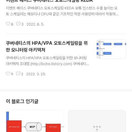
이벤트 베이스 쿠버네티스 오토스케일링 KEDA
oller와 Operator는 용어가 종종 혼용되어 사용되는데,
글 내용
분류를 하자면 Controller는 Kubernetes에 이미 정의
이벤트 베이스 쿠버네티스 오토스케일링 KEDA 보통 인스턴스 수를 늘이는 오
되어 있는 Pre-defined resource를 , Operator는 사
토 스케일러는 메모리나 CPU와 같은 기초적인 자원 사용양에 따라서 작동하는
용자가 정의한 애플리케이션 리소스를 지칭한다. Operat
경우가 많다. 그러나 이보다는 애플리케이션의 큐 길이나 메시지 큐의 길이 또
or는 Stateless applic..
8
3
2022. 8. 5.
는 특정 이벤트에 따라서 자원을 스케일링 하는 것이 더 논리적인데, 이렇게 하
기 위해서는 커스텀 메트릭을 프로메테우스등으로 수집한후, 이 메트릭을 CA
(Cluster Autoscaler)에 적용하는 방법으로 구현해야 하는데, 구현의 복잡도
쿠버네티스의 HPA/VPA 오토스케일링을 위
가 높다. KEDA 오픈 소스는 Redis나 기타 오픈소스 또는 클라우드 자원과 쉽
게 통합하여, 거기서 발생하는 이벤트를 이용하여 오토 스케일링을 손쉽게 가능
한 모니터링 아키텍처
글 내용
하게 해준다. https://keda.sh/docs/1.4/scalers/redis-li..
쿠버네티스의 HPA/VPA 오토스케일링을 위한 모니터링
아키텍처 조대협 (http://bcho.tistory.com) 쿠버네티스
에서 HPA/VPA는 내부 메트릭을 이용하여 오토스케일링
9
2
2022. 3. 25.
을 판단하는데, 이를 위해서 내부 메트릭을 수집하고 서빙
하기 위한 모니터링 아키텍쳐가 어떻게 구현되었는지에 대
해서 알아본다. 각 노드에서 동작하는 컨테이너에 대한 리
소스 정보 (CPU,메모리, 네트워크 사용량)은 cAdvisor
를 통하여 수집되어 Kubelet을 통해서, 컨트롤 플레인에
이 블로그 인기글
전달된다. cAdvisot는 컨테이너에 대한 리소스 정보만 수
집하지만, Kubelet은 컨테이너 이외의 노드나 애플리케이
션에 대한 정보를 수집한다. 이렇게 Kubelet에 저장된 정
보는 metric server로 전달되고, metric api..