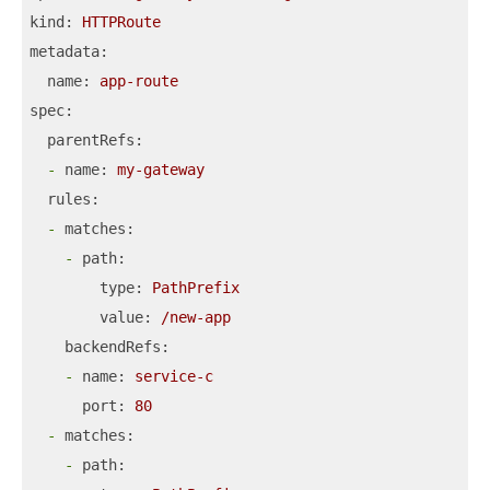
kind:
HTTPRoute
metadata:
name:
app-route
spec:
parentRefs:
-
name:
my-gateway
rules:
-
matches:
-
path:
type:
PathPrefix
value:
/new-app
backendRefs:
-
name:
service-c
port:
80
-
matches:
-
path: