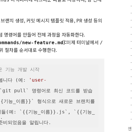
랜치 생성, 커밋 메시지 템플릿 적용, PR 생성 등의
텀 명령어를 만들어 전체 과정을 자동화한다.
):
이제 터미널에서
ommands/new-feature.md
/
가 위 절차를 순서대로 수행한다.
로운 기능 개발 시작
봅니다 (예: 
'user-
 및 `git pull` 명령어로 최신 코드를 받습
at/{{기능_이름}}` 형식으로 새로운 브랜치를 
(예: `{{기능_이름}}.js`, `{{기능_


 준비되었음을 알립니다.
엔