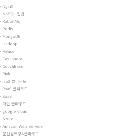
NginX
NoSQL 일반
RabbitMq
Redis
MongoDB
Hadoop
HBase
Cassandra
CouchBase
Riak
IaaS 클라우드
PaaS 클라우드
SaaS
개인 클라우드
google cloud
Azure
Amazon Web Service
분산컴퓨팅&클라우드