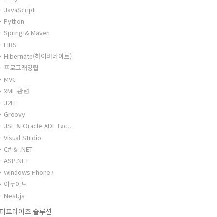
JavaScript
Python
Spring & Maven
LIBS
Hibernate(하이버네이트)
프로그래밍팁
MVC
XML 관련
J2EE
Groovy
JSF & Oracle ADF Fac..
Visual Studio
C# & .NET
ASP.NET
Windows Phone7
아두이노
Nest.js
터프라이즈 솔루션