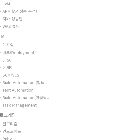
JVM
APM (AP 성능 측정)
자바 성능팁
WAS 튜닝
LM
애자일
배포(Deployment)
JIRA
에세이
SCM/VCS
Build Automation (빌드..
Test Automation
Build Automation(이클립..
Task Management
로그래밍
알고리즘
안드로이드
Ruby