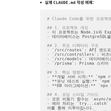
실제
작성 예제:
CLAUDE.md
# Claude Code를 위한 프로
## 1. 프로젝트 개요
- 이 프로젝트는 Node.js와 Ex
- 데이터베이스는 PostgreSQL을
## 2. 주요 디렉터리 구조
- `/src/routes`: API 엔드
- `/src/controllers`: 비
- `/src/models`: 데이터베
- `/prisma`: Prisma 스키
## 3. 핵심 명령어
- **개발 서버 시작:** `npm ru
- **유닛 테스트 실행:** `npm
- **DB 마이그레이션:** `npx pr
## 4. 코딩 스타일 가이드
- 모든 비동기 함수는 `async/a
- 에러 처리는 `try...catch`
어를 통해 이루어집니다.
