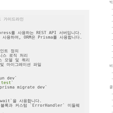
빅
젝트 가이드라인
press를 사용하는 REST API 서버입니다.

 사용하며, ORM은 Prisma를 사용합니다.

포인트 정의

즈니스 로직 처리

이스 모델 및 쿼리

마 및 마이그레이션 파일

비
n dev`

 
test
`

클
isma migrate dev`

wait`을 사용합니다.

 블록과 커스텀 `ErrorHandler` 미들웨