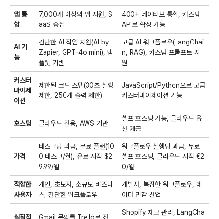
앱 통
7,000개 이상의 앱 지원, S
400+ 네이티브 통합, 커스텀
합
aaS 중심
API로 확장 가능
간단한 AI 작업 지원(AI by
고급 AI 워크플로우(LangChai
AI 기
Zapier, GPT-4o mini), 템
n, RAG), 커스텀 프롬프트 지
능
플릿 기반
원
커스터
제한된 코드 스텝(30초 실행
JavaScript/Python으로 고급
마이제
제한, 250개 출력 제한)
커스터마이제이션 가능
이션
셀프 호스팅 가능, 클라우드 옵
호스팅
클라우드 전용, AWS 기반
션 제공
태스크당 과금, 무료 플랜(10
워크플로우 실행당 과금, 무료
가격
0 태스크/월), 유료 시작 $2
셀프 호스팅, 클라우드 시작 €2
9.99/월
0/월
적합한
개인, 초보자, 소규모 비즈니
개발자, 복잡한 워크플로우, 데
사용자
스, 간단한 워크플로우
이터 민감 산업
Shopify 재고 관리, LangCha
실질적
Gmail 문의를 Trello로 전