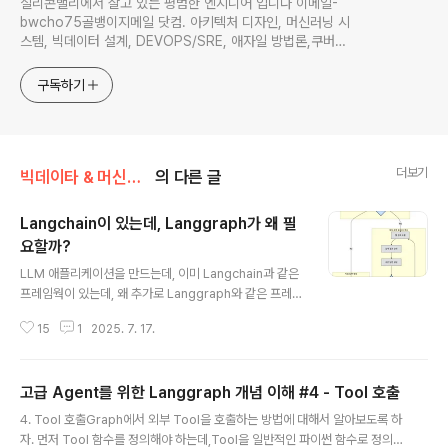
실리콘밸리에서 살고 있는 평범한 엔지니어 입니다 이메일-
bwcho75골뱅이지메일 닷컴. 아키텍처 디자인, 머신러닝 시
스템, 빅데이터 설계, DEVOPS/SRE, 애자일 방법론,쿠버네
티스,마이크로서비스, ChatGPT 생성형 AI , CTO 등에 대
한 기술 멘토링과 강의 진행합니다. Linkedin :
구독하기
https://www.linkedin.com/in/terrycho75/
더보기
빅데이타 & 머신러닝/생성형 AI (ChatGPT etc)
의 다른 글
Langchain이 있는데, Langgraph가 왜 필
요할까?
글 내용
LLM 애플리케이션을 만드는데, 이미 Langchain과 같은
프레임웍이 있는데, 왜 추가로 Langgraph와 같은 프레임
웍이 필요할까?예를 들어서, 질문에 대해서 구글 검색을 하
15
1
2025. 7. 17.
고, 그 내용을 기반으로 답변하는 Agent를 만든다고 하자.
아래 구조와 같이 질문을 분석해서 좀 더 명확한 프롬프트
로 만들어내고, 구글 검색을 한 후, 검색 내용이 답변을 하
고급 Agent를 위한 Langgraph 개념 이해 #4 - Tool 호출
는데 충분한 정보를 가지고 있는지 판단을 하고, 만약에 검
글 내용
색된 정보가 충분하지 않으면 질문을 변경해서 다시 구글
4. Tool 호출Graph에서 외부 Tool을 호출하는 방법에 대해서 알아보도록 하
검색을 하고, 충분한 정보를 수집할때 까지 이 과정을 반복
자. 먼저 Tool 함수를 정의해야 하는데,Tool을 일반적인 파이썬 함수로 정의한